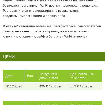
изцяло реновирани и климатизирани стаи за настаняване с
безплатен неограничен Wi-Fi достъп и денонощна рецепция.
Ресторантите са специализирани в гръцка кухня,
средиземноморски ястия и прясна риба.
В стаите:
сателитна телевизия, балкон/тераса, самостоятелен
санитарен възел с тоалетни принадлежности и сешоар,
климатик, хладилник, сейф и беплатен Wi-Fi интернет.
ЦЕНИ
На турист в
Доп. легло 1-ви
Дата
База
двойна стая
възрастен
30.12.2026
495 € / 968 лв.
359 € / 702 лв.