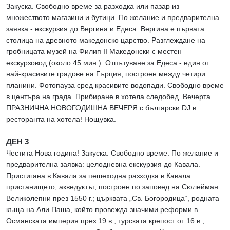
Закуска. Свободно време за разходка или пазар из
множеството магазини и бутици. По желание и предварителна
заявка - екскурзия до Вергина и Едеса. Вергина е първата
столица на древното македонско царство. Разглеждане на
гробницата музей на Филип II Македонски с местен
екскурзовод (около 45 мин.). Отпътуване за Едеса - един от
най-красивите градове на Гърция, построен между четири
планини. Фотопауза сред красивите водопади. Свободно време
в центъра на града. Прибиране в хотела следобед. Вечерта
ПРАЗНИЧНА НОВОГОДИШНА ВЕЧЕРЯ с български DJ в
ресторанта на хотела! Нощувка.
ДЕН 3
Честита Нова година! Закуска. Свободно време. По желание и
предварителна заявка: целодневна екскурзия до Кавала.
Пристигана в Кавала за пешеходна разходка в Кавала:
пристанището; акведуктът, построен по заповед на Сюлейман
Великолепни през 1550 г.; църквата „Св. Богородица“, родната
къща на Али Паша, който провежда значими реформи в
Османската империя през 19 в.; турската крепост от 16 в.,