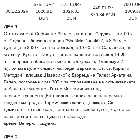
525 EUR ∕
525 EUR ∕
700 EUR
445 EUR ∕
30.12.2026
1026.81
1026.81
1369.0
870.34 BGN
BGN
BGN
BGN
ДЕН 1
Отпътуване от София в 7.30 ч. от автогара „Сердика”, в 8.00 ч.
от Студена - бензиностанция "Shell∕Mc Donald's", в 8.30 ч. от
Дупница, в 9.00 ч. от Благоевград, в 10.00 ч. от Сандански, по
маршрут Кулата - Солун. Настаняване в хотела след 14:00
ч. Панорамна обиколка с местен екскурзовод (минимум 2
ч.): Бялата кула - символ на града; църквата „Св. св. Кирил и
Методий”; площад „Наварино” с Двореца на Галер; Арката на
Галер, построена през 305 г. за отпразнуване на окончателната
победа на император Галер Максимилиан над
персите; крепостта „Ептапиргио” с прекрасна панорамна
гледка към града и Термическия залив; църквата „Св.
Димитър” - красив храм, построен от розови тухли, където се
пазят мощите на св. Димитър. Свободно
време. Вечеря. Нощувка.
ДЕН 2