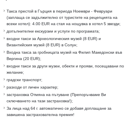
Такса престой в Гърция в периода Ноември - Февруари
(заплаща се задължително от туристите на рецепцията на
всеки хотел): 4.00 EUR на стая на нощувка в хотел 5 звезди;
допълнителни екскурзии и услуги по програмата;
входни такси за Археологическия музей (8 EUR) и
Византийския музей (8 EUR) в Солун;
Входна такса за гробницата музей на Филип Македонски във
Вергина (20 EUR);
входни такси за други музеи, обекти и прояви, посещавани по
желание;
градски транспорт;
разходи от личен характер;
застраховка Отмяна на пътуване (Препоръчваме Ви
сключването на тази застраховка!);
За лица над 64 г. автоматично се добавя доплащане за
завишена застрахователна премия!