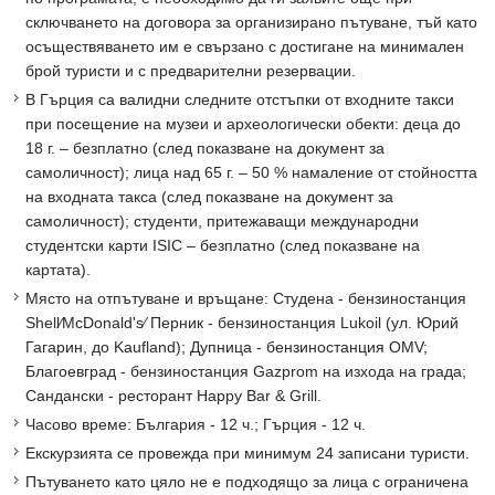
сключването на договора за организирано пътуване, тъй като
осъществяването им е свързано с достигане на минимален
брой туристи и с предварителни резервации.
В Гърция са валидни следните отстъпки от входните такси
при посещение на музеи и археологически обекти: деца до
18 г. – безплатно (след показване на документ за
самоличност); лица над 65 г. – 50 % намаление от стойността
на входната такса (след показване на документ за
самоличност); студенти, притежаващи международни
студентски карти ISIC – безплатно (след показване на
картата).
Място на отпътуване и връщане: Студена - бензиностанция
Shell∕McDonald's∕ Перник - бензиностанция Lukoil (ул. Юрий
Гагарин, до Kaufland); Дупница - бензиностанция OMV;
Благоевград - бензиностанция Gazprom на изхода на града;
Сандански - ресторант Happy Bar & Grill.
Часово време: България - 12 ч.; Гърция - 12 ч.
Екскурзията се провежда при минимум 24 записани туристи.
Пътуването като цяло не е подходящо за лица с ограничена