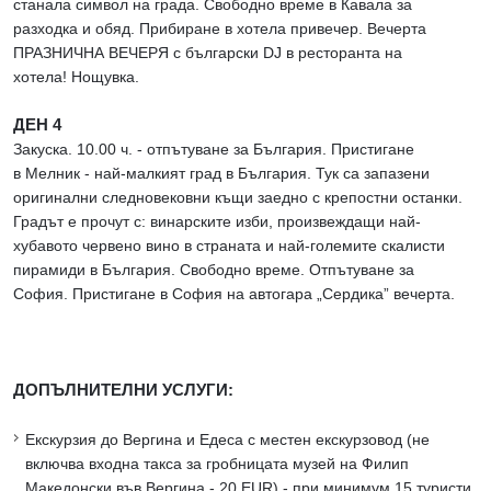
станала символ на града. Свободно време в Кавала за
разходка и обяд. Прибиране в хотела привечер. Вечерта
ПРАЗНИЧНА ВЕЧЕРЯ с български DJ в ресторанта на
хотела! Нощувка.
ДЕН 4
Закуска. 10.00 ч. - отпътуване за България. Пристигане
в Мелник - най-малкият град в България. Тук са запазени
оригинални следновековни къщи заедно с крепостни останки.
Градът е прочут с: винарските изби, произвеждащи най-
хубавото червено вино в страната и най-големите скалисти
пирамиди в България. Свободно време. Отпътуване за
София. Пристигане в София на автогара „Сердика” вечерта.
ДОПЪЛНИТЕЛНИ УСЛУГИ:
Екскурзия до Вергина и Едеса с местен екскурзовод (не
включва входна такса за гробницата музей на Филип
Македонски във Вергина - 20 EUR) - при минимум 15 туристи