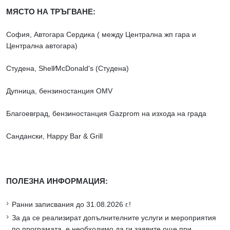
МЯСТО НА ТРЪГВАНЕ:
София, Aвтогара Сердика ( между Централна жп гара и
Централна автогара)
Студена, Shell∕McDonald's (Студена)
Дупница, бензиностанция OMV
Благоевград, бензиностанция Gazprom на изхода на града
Сандански, Happy Bar & Grill
ПОЛЕЗНА ИНФОРМАЦИЯ:
Ранни записвания до 31.08.2026 г.!
За да се реализират допълнителните услуги и мероприятия
по програмата, е необходимо да ги заявите още при