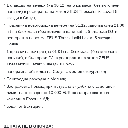
1 стандартна вечеря (на 30.12) на блок маса (без включени
напитки) в ресторанта на хотел ZEUS Thessaloniki Lazart 5
звезди в Солун;
Празнична новогодишна вечеря (на 31.12, започва след 21:00
ч.) на блок маса (без включени напитки), с български DJ, в
ресторанта на хотел ZEUS Thessaloniki Lazart 5 звезди в
Солун;
1 празнична вечеря (на 01.01) на блок маса (без включени
напитки), с български DJ, в ресторанта на хотел ZEUS
Thessaloniki Lazart 5 звезди в Солун;
панорамна обиколка на Солун с местен екскурзовод;
Пешеходна разходка в Мелник;
Застраховка Помощ при пътуване в чужбина с асистанс и
лимит на отговорност 10 000 EUR на застрахователна
компания Евроинс АД;
водач от България.
ЦЕНАТА НЕ ВКЛЮЧВА: