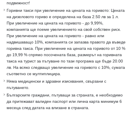
подвижност!
Горивни такси при увеличение на цената на горивото: Цената
на дизеловото гориво е определена на база 2.50 лв за 1 л.
При увеличение на цената на горивото - до 9,99%,
компанията ще поеме увеличението на свой собствен риск.
При увеличение на цената на горивото - равно или
надвишаващо 10%, компанията си запазва правото да въведе
горивна такса. При увеличение на цената на горивото от 10 %
до 19,99 % спрямо посочената база, размерът на горивната
такса на турист за пътуване по тази програма ще бъде 20.00
лв. На всяко следващо увеличение на горивото с 10%, сумата
съответно се мултиплицира.
Няма медицински и здравни изисквания, свързани с
пътуването.
Българските граждани, пътуващи за страната, е необходимо
да притежават валиден паспорт или лична карта минимум 6
месеца след датата на влизане в страната.