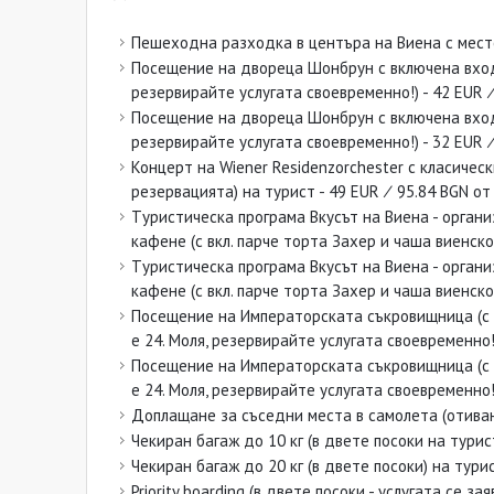
Пешеходна разходка в центъра на Виена с местен
Посещение на двореца Шонбрун с включена входн
резервирайте услугата своевременно!) - 42 EUR ∕
Посещение на двореца Шонбрун с включена входн
резервирайте услугата своевременно!) - 32 EUR ∕
Концерт на Wiener Residenzorchester с класичес
резервацията) на турист - 49 EUR ∕ 95.84 BGN от 
Tуристическа програма Вкусът на Виена - органи
кафене (с вкл. парче торта Захер и чаша виенско
Tуристическа програма Вкусът на Виена - органи
кафене (с вкл. парче торта Захер и чаша виенско
Посещение на Императорската съкровищница (с м
е 24. Моля, резервирайте услугата своевременно!)
Посещение на Императорската съкровищница (с м
е 24. Моля, резервирайте услугата своевременно!)
Доплащане за съседни места в самолета (отиване
Чекиран багаж до 10 кг (в двете посоки на тури
Чекиран багаж до 20 кг (в двете посоки) на тур
Priority boarding (в двете посоки - услугата се з