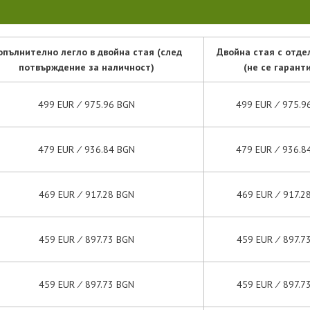
опълнително легло в двойна стая (след
Двойна стая с отде
потвърждение за наличност)
(не се гарант
499 EUR ∕ 975.96 BGN
499 EUR ∕ 975.9
479 EUR ∕ 936.84 BGN
479 EUR ∕ 936.8
469 EUR ∕ 917.28 BGN
469 EUR ∕ 917.2
459 EUR ∕ 897.73 BGN
459 EUR ∕ 897.7
459 EUR ∕ 897.73 BGN
459 EUR ∕ 897.7