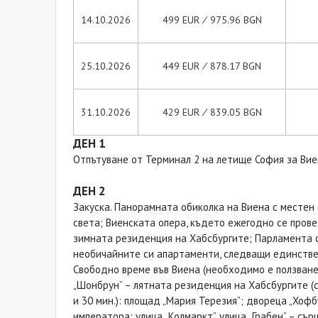
14.10.2026
499 EUR ∕ 975.96 BGN
25.10.2026
449 EUR ∕ 878.17 BGN
31.10.2026
429 EUR ∕ 839.05 BGN
ДЕН 1
Отпътуване от Терминал 2 на летище София за Виен
ДЕН 2
Закуска. Панорамната обиколка на Виена с местен 
света; Виенската опера, където ежегодно се прове
зимната резиденция на Хабсбургите; Парламентa с
необичайните си апартаменти, следващи единствен
Свободно време във Виена (необходимо е ползване
„Шонбрун” – лятната резиденция на Хабсбургите (с 
и 30 мин.): площад „Мария Терезия”; дворецa „Хоф
императора; улица „Колмаркт”, улица „Грабен” – съ