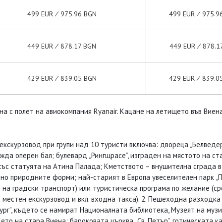
499 EUR ∕ 975.96 BGN
499 EUR ∕ 975.9
449 EUR ∕ 878.17 BGN
449 EUR ∕ 878.1
429 EUR ∕ 839.05 BGN
429 EUR ∕ 839.0
а с полет на авиокомпания Ryanair. Кацане на летището във Виена
екскурзовод при групи над 10 туристи включва: дворецa „Белведе
жда оперен бал; булевард „Рингщрасе”, изграден на мястото на ст
ъс статуята на Атина Палада; Кметството – внушителна сграда в
о природните форми; най-старият в Европа увеселителен парк „Пр
 на градски транспорт) или туристическа програма по желание (с
местен екскурзовод и вкл. входна такса). 2. Пешеходна разходка в
бург”, където се намират Националната библиотека, Музеят на му
рцето на стара Виена; бароковата църква „Св. Петър”, готическата 