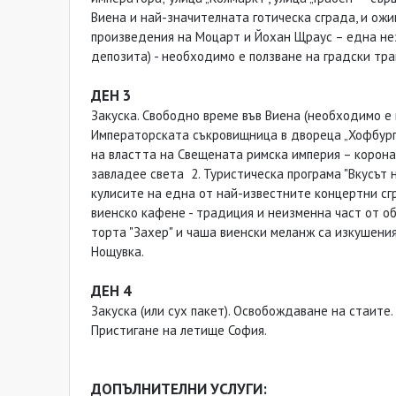
Виена и най-значителната готическа сграда, и ожи
произведения на Моцарт и Йохан Щраус – една нез
депозита) - необходимо е ползване на градски тра
ДЕН 3
Закуска. Свободно време във Виена (необходимо е 
Императорската съкровищница в двореца „Хофбург“
на властта на Свещената римска империя – коронат
завладее света 2. Туристическа програма "Вкусът н
кулисите на една от най-известните концертни сг
виенско кафене - традиция и неизменна част от о
торта "Захер" и чаша виенски меланж са изкушения
Нощувка.
ДЕН 4
Закуска (или сух пакет). Освобождаване на стаите.
Пристигане на летище София.
ДОПЪЛНИТЕЛНИ УСЛУГИ: