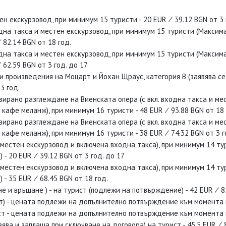
 екскурзовод, при минимум 15 туристи - 20 EUR ∕ 39.12 BGN от 3 
а такса и местен екскурзовод, при минимум 15 туристи (Максималн
 82.14 BGN от 18 год.
а такса и местен екскурзовод, при минимум 15 туристи (Максималн
 62.59 BGN от 3 год. до 17
ки произведения на Моцарт и Йохан Щраус, категория B (заявява с
3 год.
зирано разглеждане на Виенската опера (с вкл. входна такса и ме
 кафе меланж), при минимум 16 туристи - 48 EUR ∕ 93.88 BGN от 18 
зирано разглеждане на Виенската опера (с вкл. входна такса и ме
 кафе меланж), при минимум 16 туристи - 38 EUR ∕ 74.32 BGN от 3 г
естен екскурзовод и включена входна такса), при минимум 14 тур
 - 20 EUR ∕ 39.12 BGN от 3 год. до 17
естен екскурзовод и включена входна такса), при минимум 14 тур
 - 35 EUR ∕ 68.45 BGN от 18 год.
 и връщане ) - на турист (подлежи на потвърждение) - 42 EUR ∕ 82
ст) - цената подлежи на допълнително потвърждение към момента на
ист - цената подлежи на допълнително потвърждение към момента на
аявява и заплаща при сключване на договора) на турист - 45.5 EUR ∕ 