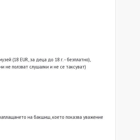
зей (18 EUR, за деца до 18 г. - безплатно),
ни не ползват слушалки и не се таксуват)
 заплащането на бакшиш, което показва уважение