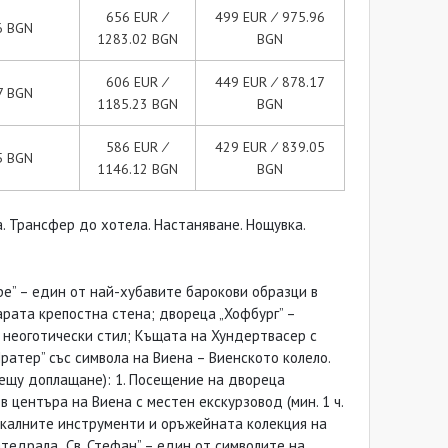
656 EUR ∕
499 EUR ∕ 975.96
6 BGN
1283.02 BGN
BGN
606 EUR ∕
449 EUR ∕ 878.17
7 BGN
1185.23 BGN
BGN
586 EUR ∕
429 EUR ∕ 839.05
5 BGN
1146.12 BGN
BGN
. Трансфер до хотела. Настаняване. Нощувка.
ре” – един от най-хубавите барокови образци в
арата крепостна стена; дворецa „Хофбург” –
 неоготически стил; Къщата на Хундертвасер с
атер” със символа на Виена – Виенското колело.
рещу доплащане): 1. Посещение на двореца
 центъра на Виена с местен екскурзовод (мин. 1 ч.
зикалните инструменти и оръжейната колекция на
катедрала „Св. Стефан” – един от символите на