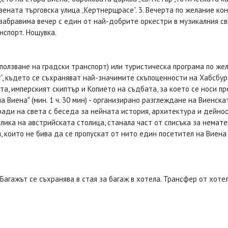
вената търговска улица „Кертнерщрасе”. 3. Вечерта по желание кон
абравима вечер с един от най-добрите оркестри в музикалния свя
нспорт. Нощувка.
ползване на градски транспорт) или туристическа програма по же
, където се съхраняват най-значимите скъпоценности на Хабсбург
а, имперският скиптър и Копието на съдбата, за което се носи пре
а Виена" (мин. 1 ч. 30 мин) - организирано разглеждане на Виенск
ради на света с беседа за нейната история, архитектура и дейно
блика на австрийската столица, станала част от списъка за нема
, които не бива да се пропускат от нито един посетител на Виена
 Багажът се съхранява в стая за багаж в хотела. Трансфер от хоте