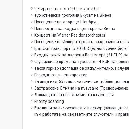
Чекиран багаж до 10 кг и до 20 кг
Туристическа програма Вкусът на Виена
Посещение на двореца Шонбрун
Пешеходна разходка в центъра на Виена
Концерт на Wiener Residenzorchester
Посещение на Императорската съкровищница в 
Градски транспорт: 3,20 EUR (еднопосочен билет);
Входни такси за двореца Белведере (21 EUR), за З
Слушалки по време на туровете - 4 EUR на човек
Такса гориво (доплаща се задължително, в случа
Разходи от личен характер
За лица над 65 г. автоматично се добавя допла
Застраховка Отмяна на пътуване (Препоръчваме 
Доплащане за съседни места в самолета
Priority boarding
Бакшиши за екскурзовод ∕ шофьор (заплащат се
към работата на съответните служители и прав