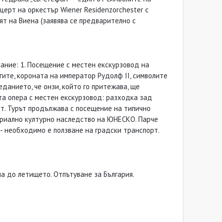
церт на оркестър Wiener Residenzorchester с
т на Виена (заявява се предварително с
лание: 1. Посещение с местен екскурзовод на
ите, короната на император Рудолф II, символите
данието, че онзи, който го притежава, ще
ата опера с местен екскурзовод: разходка зад
ст. Турът продължава с посещение на типично
териално културно наследство на ЮНЕСКО. Парче
 - необходимо е ползване на градски транспорт.
ла до летището. Отпътуване за България.