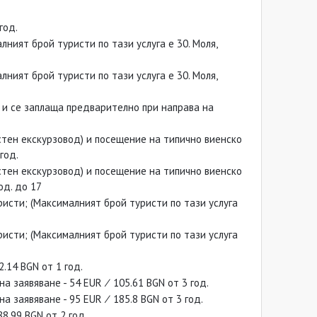
год.
ият брой туристи по тази услуга е 30. Моля,
ият брой туристи по тази услуга е 30. Моля,
е и се заплаща предварително при направа на
стен екскурзовод) и посещение на типично виенско
год.
стен екскурзовод) и посещение на типично виенско
од. до 17
исти; (Максималният брой туристи по тази услуга
исти; (Максималният брой туристи по тази услуга
.14 BGN от 1 год.
 заявяване - 54 EUR ∕ 105.61 BGN от 3 год.
 заявяване - 95 EUR ∕ 185.8 BGN от 3 год.
88.99 BGN от 2 год.