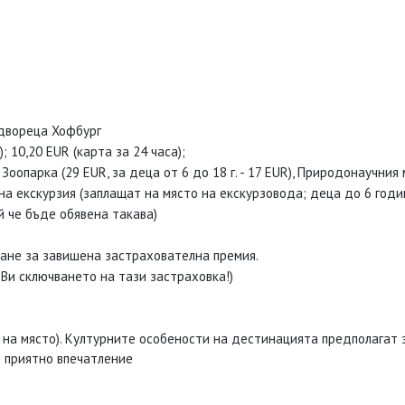
двореца Хофбург
 10,20 EUR (карта за 24 часа);
оопарка (29 EUR, за деца от 6 до 18 г. - 17 EUR), Природонаучния му
 на екскурзия (заплащат на място на екскурзовода; деца до 6 годи
й че бъде обявена такава)
щане за завишена застрахователна премия.
Ви сключването на тази застраховка!)
 на място). Културните особености на дестинацията предполагат
и приятно впечатление