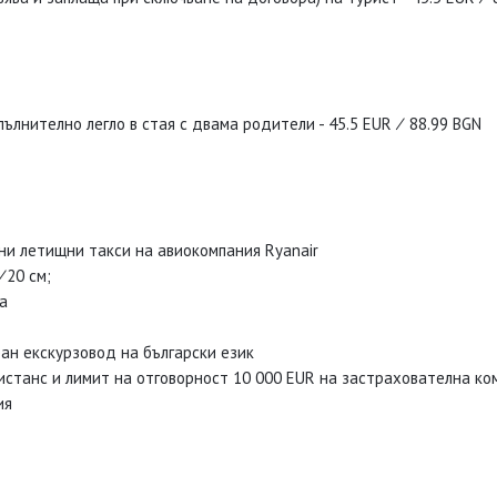
пълнително легло в стая с двама родители - 45.5 EUR ∕ 88.99 BGN
ени летищни такси на авиокомпания Ryanair
∕20 см;
а
ан екскурзовод на български език
истанс и лимит на отговорност 10 000 EUR на застрахователна к
ия