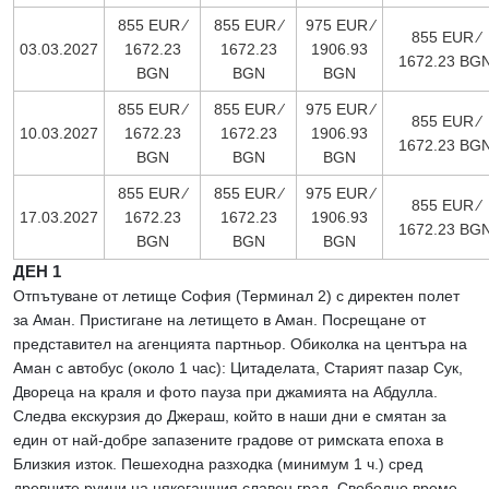
855 EUR ∕
855 EUR ∕
975 EUR ∕
855 EUR ∕
03.03.2027
1672.23
1672.23
1906.93
1672.23 BG
BGN
BGN
BGN
855 EUR ∕
855 EUR ∕
975 EUR ∕
855 EUR ∕
10.03.2027
1672.23
1672.23
1906.93
1672.23 BG
BGN
BGN
BGN
855 EUR ∕
855 EUR ∕
975 EUR ∕
855 EUR ∕
17.03.2027
1672.23
1672.23
1906.93
1672.23 BG
BGN
BGN
BGN
ДЕН 1
Отпътуване от летище София (Терминал 2) с директен полет
за Аман. Пристигане на летището в Аман. Посрещане от
представител на агенцията партньор. Обиколка на центъра на
Аман с автобус (около 1 час): Цитаделата, Старият пазар Сук,
Двореца на краля и фото пауза при джамията на Абдулла.
Следва екскурзия до Джераш, който в наши дни е смятан за
един от най-добре запазените градове от римската епоха в
Близкия изток. Пешеходна разходка (минимум 1 ч.) сред
древните руини на някогашния славен град. Свободно време.