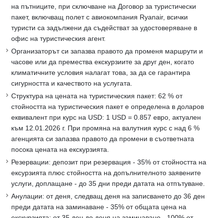
на пътниците, при сключване на Договор за туристически
пакет, включващ полет с авиокомпания Ryanair, всички
туристи са задължени да съдействат за удостоверяване в
офис на туристическия агент.
Организаторът си запазва правото да променя маршрути и
часове или да премества екскурзиите за друг ден, когато
климатичните условия налагат това, за да се гарантира
сигурността и качеството на услугата.
Структура на цената на туристическия пакет: 62 % от
стойността на туристическия пакет е определена в доларов
еквивалент при курс на USD: 1 USD = 0.857 евро, актуален
към 12.01.2026 г. При промяна на валутния курс с над 6 %
агенцията си запазва правото да промени в съответната
посока цената на екскурзията.
Резервации: депозит при резервация - 35% от стойността на
ексурзията плюс стойността на допълнителното заявените
услуги, доплащане - до 35 дни преди датата на отпътуване.
Анулации: от деня, следващ деня на записването до 36 ден
преди датата на заминаване - 35% от общата цена на
екскурзията; от 35 ден до деня на заминаване - 100% от