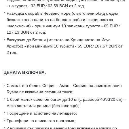
- на турист - 32 EUR ∕ 62.59 BGN от 2 год.
Разходка с кораб в Червено море (с включени обяд с една
безалкохолна напитка на борда кораба и екипировка за
шнорхелинг) - при минимум 10 записани туристи - 65 EUR ∕
127.13 BGN от 2 год.
Екскурзия до Бетани (мястото на Кръщението на Исус
Христос) - при минимум 10 туристи - 55 EUR ∕ 107.57 BGN от
2 год.
ЦЕНАТА ВКЛЮЧВА:
Самолетен билет: София - Аман - София, на авиокомпания
Ryanair с включени летищни такси;
1 брой малък салонен багаж до 10 кг (с размери 40∕30∕20 см) -
мека чанта или раница (без колелца);
Посрещане и асистанс на летището;
Трансфери по описаната програма;
2 нощувки със закуски и вечери (без включени напитки по