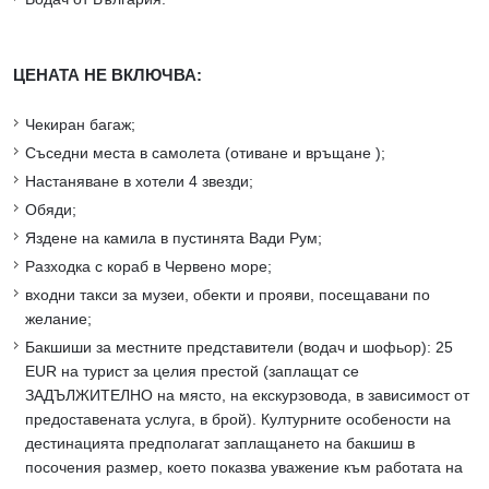
ЦЕНАТА НЕ ВКЛЮЧВА:
Чекиран багаж;
Съседни места в самолета (отиване и връщане );
Настаняване в хотели 4 звезди;
Обяди;
Яздене на камила в пустинята Вади Рум;
Разходка с кораб в Червено море;
входни такси за музеи, обекти и прояви, посещавани по
желание;
Бакшиши за местните представители (водач и шофьор): 25
EUR на турист за целия престой (заплащат се
ЗАДЪЛЖИТЕЛНО на място, на екскурзовода, в зависимост от
предоставената услуга, в брой). Културните особености на
дестинацията предполагат заплащането на бакшиш в
посочения размер, което показва уважение към работата на