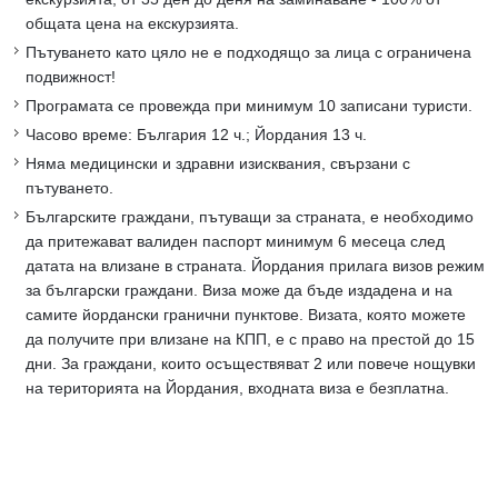
общата цена на екскурзията.
Пътуването като цяло не е подходящо за лица с ограничена
подвижност!
Програмата се провежда при минимум 10 записани туристи.
Часово време: България 12 ч.; Йордания 13 ч.
Няма медицински и здравни изисквания, свързани с
пътуването.
Българските граждани, пътуващи за страната, е необходимо
да притежават валиден паспорт минимум 6 месеца след
датата на влизане в страната. Йордания прилага визов режим
за български граждани. Виза може да бъде издадена и на
самите йордански гранични пунктове. Визата, която можете
да получите при влизане на КПП, е с право на престой до 15
дни. За граждани, които осъществяват 2 или повече нощувки
на територията на Йордания, входната виза е безплатна.