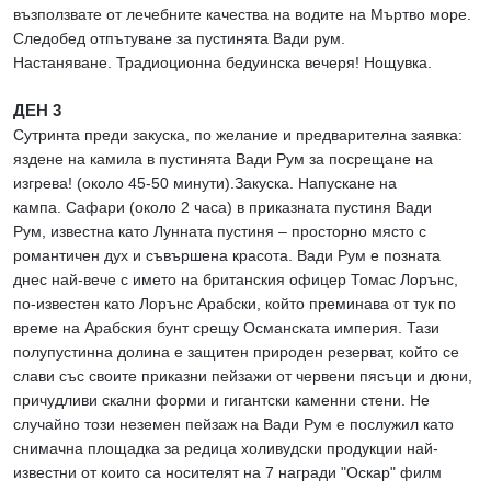
възползвате от лечебните качества на водите на Мъртво море.
Следобед отпътуване за пустинята Вади рум.
Настаняване. Традиоционна бедуинска вечеря! Нощувка.
ДЕН 3
Сутринта преди закуска, по желание и предварителна заявка:
яздене на камила в пустинята Вади Рум за посрещане на
изгрева! (около 45-50 минути).Закуска. Напускане на
кампа. Сафари (около 2 часа) в приказната пустиня Вади
Рум, известна като Лунната пустиня – просторно място с
романтичен дух и съвършена красота. Вади Рум е позната
днес най-вече с името на британския офицер Томас Лорънс,
по-известен като Лорънс Арабски, който преминава от тук по
време на Арабския бунт срещу Османската империя. Тази
полупустинна долина е защитен природен резерват, който се
слави със своите приказни пейзажи от червени пясъци и дюни,
причудливи скални форми и гигантски каменни стени. Не
случайно този неземен пейзаж на Вади Рум е послужил като
снимачна площадка за редица холивудски продукции най-
известни от които са носителят на 7 награди "Оскар" филм