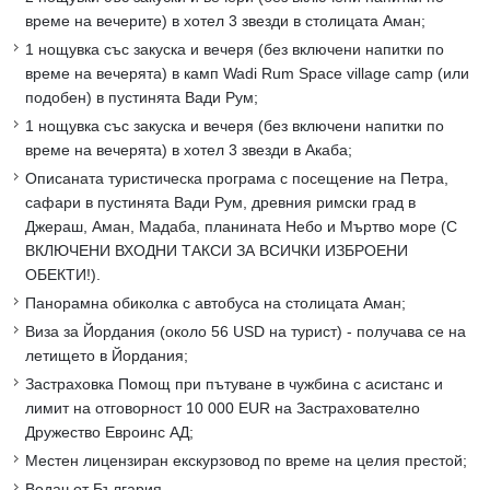
време на вечерите) в хотел 3 звезди в столицата Аман;
1 нощувка със закуска и вечеря (без включени напитки по
време на вечерята) в камп Wadi Rum Space village camp (или
подобен) в пустинята Вади Рум;
1 нощувка със закуска и вечеря (без включени напитки по
време на вечерята) в хотел 3 звезди в Акаба;
Oписаната туристическа програма с посещение на Петра,
сафари в пустинята Вади Рум, древния римски град в
Джераш, Аман, Мадаба, планината Небо и Мъртво море (С
ВКЛЮЧЕНИ ВХОДНИ ТАКСИ ЗА ВСИЧКИ ИЗБРОЕНИ
ОБЕКТИ!).
Панорамна обиколка с автобуса на столицата Аман;
Виза за Йордания (около 56 USD на турист) - получава се на
летището в Йордания;
Застраховка Помощ при пътуване в чужбина с асистанс и
лимит на отговорност 10 000 EUR на Застрахователно
Дружество Евроинс АД;
Mестен лицензиран екскурзовод по време на целия престой;
Водач от България.