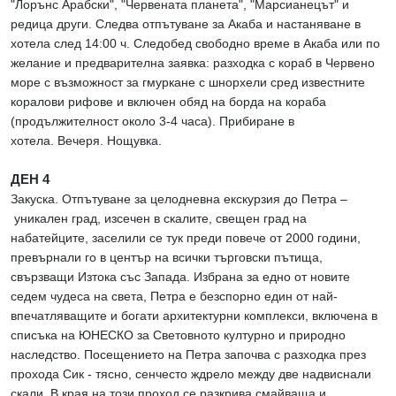
"Лорънс Арабски", "Червената планета", "Марсианецът" и
редица други. Следва отпътуване за Акаба и настаняване в
хотела след 14:00 ч. Следобед свободно време в Акаба или по
желание и предварителна заявка: разходка с кораб в Червено
море с възможност за гмуркане с шнорхели сред известните
коралови рифове и включен обяд на борда на кораба
(продължителност около 3-4 часа). Прибиране в
хотела. Вечеря. Нощувка.
ДЕН 4
Закуска. Отпътуване за целодневна екскурзия до Петра –
уникален град, изсечен в скалите, свещен град на
набатейците, заселили се тук преди повече от 2000 години,
превърнали го в център на всички търговски пътища,
свързващи Изтока със Запада. Избрана за едно от новите
седем чудеса на света, Петра е безспорно един от най-
впечатляващите и богати архитектурни комплекси, включена в
списъка на ЮНЕСКО за Световното културно и природно
наследство. Посещението на Петра започва с разходка през
прохода Сик - тясно, сенчесто ждрело между две надвиснали
скали. В края на този проход се разкрива смайваща и