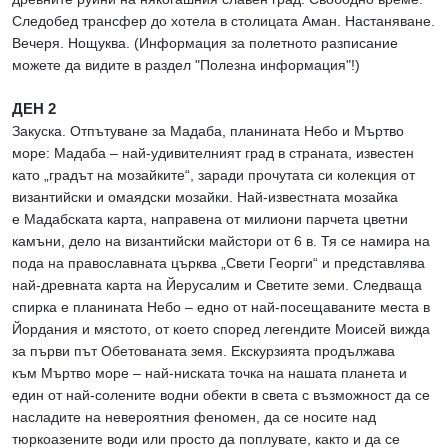
Следобед трансфер до хотела в столицата Аман. Настаняване.
Вечеря. Нощуква. (Информация за полетното разписание
можете да видите в раздел "Полезна информация"!)
ДЕН 2
Закуска. Отпътуване за Мадаба, планината Небо и Мъртво
море: Мадаба – най-удивителният град в страната, известен
като „градът на мозайките“, заради прочутата си колекция от
византийски и омаядски мозайки. Най-известната мозайка
е Мадабската карта, направена от милиони парчета цветни
камъни, дело на византийски майстори от 6 в. Тя се намира на
пода на православната църква „Свети Георги“ и представлява
най-древната карта на Йерусалим и Светите земи. Следваща
спирка е планината Небо – едно от най-посещаваните места в
Йордания и мястото, от което според легендите Моисей вижда
за първи път Обетованата земя. Екскурзията продължава
към Мъртво море – най-ниската точка на нашата планета и
един от най-солените водни обекти в света с възможност да се
насладите на невероятния феномен, да се носите над
тюркоазените води или просто да поплувате, както и да се