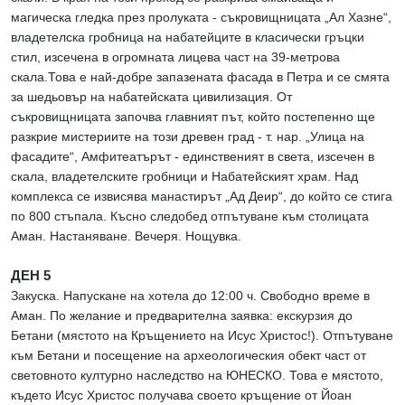
магическа гледка през пролуката - съкровищницата „Ал Хазне“,
владетелска гробница на набатейците в класически гръцки
стил, изсечена в огромната лицева част на 39-метрова
скала.Това е най-добре запазената фасада в Петра и се смята
за шедьовър на набатейската цивилизация. От
съкровищницата започва главният път, който постепенно ще
разкрие мистериите на този древен град - т. нар. „Улица на
фасадите“, Амфитеатърът - единственият в света, изсечен в
скала, владетелските гробници и Набатейският храм. Над
комплекса се извисява манастирът „Ад Деир“, до който се стига
по 800 стъпала. Късно следобед отпътуване към столицата
Аман. Настаняване. Вечеря. Нощувка.
ДЕН 5
Закуска. Напускане на хотела до 12:00 ч. Свободно време в
Аман. По желание и предварителна заявка: екскурзия до
Бетани (мястото на Кръщението на Исус Христос!). Отпътуване
към Бетани и посещение на археологическия обект част от
световното културно наследство на ЮНЕСКО. Това е мястото,
където Исус Христос получава своето кръщение от Йоан