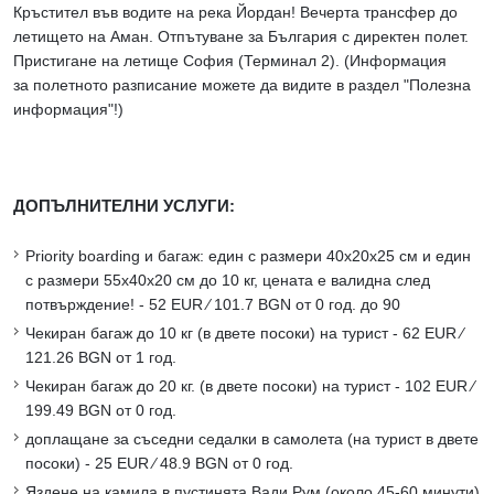
Кръстител във водите на река Йордан! Вечерта трансфер до
летището на Аман. Отпътуване за България с директен полет.
Пристигане на летище София (Терминал 2). (Информация
за полетното разписание можете да видите в раздел "Полезна
информация"!)
ДОПЪЛНИТЕЛНИ УСЛУГИ:
Priority boarding и багаж: един с размери 40х20х25 см и един
с размери 55х40х20 см до 10 кг, цената е валидна след
потвърждение! - 52 EUR ∕ 101.7 BGN от 0 год. до 90
Чекиран багаж до 10 кг (в двете посоки) на турист - 62 EUR ∕
121.26 BGN от 1 год.
Чекиран багаж до 20 кг. (в двете посоки) на турист - 102 EUR ∕
199.49 BGN от 0 год.
доплащане за съседни седалки в самолета (на турист в двете
посоки) - 25 EUR ∕ 48.9 BGN от 0 год.
Яздене на камила в пустинята Вади Рум (около 45-60 минути)