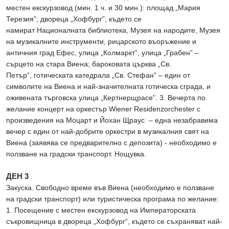
местен екскурзовод (мин. 1 ч. и 30 мин.): площад „Мария
Терезия”; дворецa „Хофбург”, където се
намират Националната библиотека, Музея на народите, Музея
на музикалните инструменти, рицарското въоръжение и
античния град Ефес, улица „Колмаркт”, улица „Грабен” –
сърцето на стара Виена; бароковата църква „Св.
Петър”, готическата катедрала „Св. Стефан” – един от
символите на Виена и най-значителната готическа сграда, и
оживената търговска улица „Кертнерщрасе”. 3. Вечерта по
желание концерт на оркестър Wiener Residenzorchester с
произведения на Моцарт и Йохан Щраус – една незабравима
вечер с един от най-добрите оркестри в музикалния свят на
Виена (заявява се предварително с депозита) - необходимо е
ползване на градски транспорт. Нощувка.
ДЕН 3
Закуска. Свободно време във Виена (необходимо е ползване
на градски транспорт) или туристическа програма по желание:
1. Посещение с местен екскурзовод на Императорската
съкровищница в двореца „Хофбург“, където се съхраняват най-