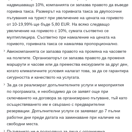
надвишаващо 10%, компанията си запазва правото да въведе
горивна такса. Размерът на горивната такса за двупосочни
пътувания на турист при увеличение на цената на горивото
от 10-19,99% ще бъде 5,80 EUR. На всяко следващо
увеличение на горивото с 10%, сумата съответно се
мултиплицира. Съответно при намаление на цената на
горивото, горивната такса се намалява пропорционално.
Авиокомпанията си запазва правото на промяна на часовете
на полетите. Организаторът си запазва правото да променя
маршрути и часове или да премества екскурзиите за друг ден,
когато климатичните условия налагат това, за да се гарантира
сигурността и качеството на услугата.
За да се реализират допълнителните услуги и мероприятия
по програмата, е необходимо да се заявят още при
сключването на договора за организирано пътуване, тъй като
осъществяването им е свързано с предварителни
резервации. Допълнителни услуги се заявяват до 7 пълни
работни дни преди датата на заминаване при наличие на
свободни места.
Пътуването не е подходящо за лица с ограничена