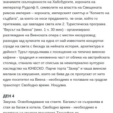
значимите скъпоценности на Хабсбургите, короната на
император Рудолф II, символите на властта на Свещената
римска империя – короната, имперският скиптър и "Копието на
съдбата", за което се носи преданието, че онзи, който го
притежава, ще завладее света или 2. Туристическа програма
"Вкусът на Виена" (мин. 1 ч. 30 мин) - организирано
разглеждане на Виенската опера с местен екскурзовод:
разходка зад кулисите на една от най-известните концертни
сгради на света с беседа за нейната история, архитектура и
дейност. Турът продължава с посещение на типично виенско
кафене - традиция и неизменна част от облика на австрийската
столица, станала част от списъка за нематериално културно
наследство на ЮНЕСКО. Парче торта "Захер" и чаша виенски
меланж са изкушения, които не бива да се пропускат от нито
един посетител на Виена - необходимо е ползване на градски
транспорт. Свободно време. Нощувка.
ДЕН 4
Закуска. Освобождаване на стаите. Багажът се съхранява в
стая за багаж в хотела. Свободно време - необходимо е
ползване на градски транспорт. Tрансфер до