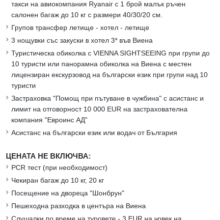
такси на авиокомпания Ryanair с 1 брой малък ръчен
салонен багаж до 10 кг с размери 40/30/20 см.
Групов трансфер летище - хотел - летище
3 нощувки със закуски в хотел 3* във Виена
Туристическа обиколка с VIENNA SIGHTSEEING при групи до
10 туристи или панорамна обиколка на Виена с местен
лицензиран екскурзовод на български език при групи над 10
туристи
Застраховка "Помощ при пътуване в чужбина" с асистанс и
лимит на отговорност 10 000 EUR на застрахователна
компания "Евроинс АД"
Асистанс на български език или водач от България
ЦЕНАТА НЕ ВКЛЮЧВА:
PCR тест (при необходимост)
Чекиран багаж до 10 кг, 20 кг
Посещение на двореца "Шонбрун"
Пешеходна разходка в центъра на Виена
Слушалки по време на туровете - 3 EUR на човек на