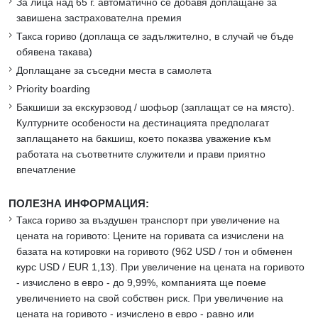
За лица над 65 г. автоматично се добавя доплащане за
завишена застрахователна премия
Такса гориво (доплаща се задължително, в случай че бъде
обявена такава)
Доплащане за съседни места в самолета
Priority boarding
Бакшиши за екскурзовод / шофьор (заплащат се на място).
Културните особености на дестинацията предполагат
заплащането на бакшиш, което показва уважение към
работата на съответните служители и прави приятно
впечатление
ПОЛЕЗНА ИНФОРМАЦИЯ:
Такса гориво за въздушен транспорт при увеличение на
цената на горивото: Цените на горивата са изчислени на
базата на котировки на горивото (962 USD / тон и обменен
курс USD / EUR 1,13). При увеличение на цената на горивото
- изчислено в евро - до 9,99%, компанията ще поеме
увеличението на свой собствен риск. При увеличение на
цената на горивото - изчислено в евро - равно или