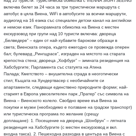
над 10 туристи. Туристическа обиколка с VIENNA SIGHTSEEING
включва билет за 24 часа за три туристически маршрута с
автобус в цяла Виена, WiFi в автобусите за всички маршрути,
aудиогид на 16 езика със специален детски канал на английски
и немски език. Панорамната обиколка на Виена с местен
екскурзовод при групи над 10 туристи включва: дворецa
„Белведере” – един от най-хубавите барокови образци в
света; Виенската опера, където ежегодно се провежда оперен
бал; булевард „Рингщрасе”, изграден на мястото на старата
крепостна стена; дворецa „Хофбург” – зимната резиденция на
Хабсбургите; Парламентa със статуята на Атина
Палада; Кметството – внушителна сграда в неоготически
стил; Къщата на Хундертвасер с необичайните си
апартаменти, следващи единствено природните форми; най-
старият в Европа увеселителен парк „Пратер” със символа на
Виена – Виенското колело. Свобдно време във Виена за
покупки и музеи (необходимо е ползване на градски транспорт)
или туристическа програма по желание (срещу
доплащане): 1. Посещение на двореца „Шонбрун” – лятната
резиденция на Хабсбургите (с местен екскурзовод и вкл.
входна такса). 2. Пешеходна разходка в центъра на Виена с