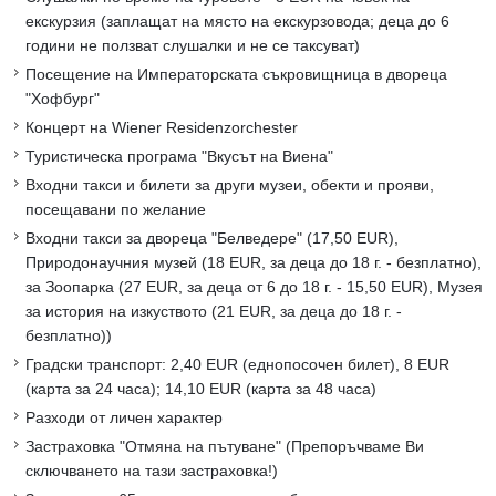
екскурзия (заплащат на място на екскурзовода; деца до 6
години не ползват слушалки и не се таксуват)
Посещение на Императорската съкровищница в двореца
"Хофбург"
Концерт на Wiener Residenzorchester
Туристическа програма "Вкусът на Виена"
Входни такси и билети за други музеи, обекти и прояви,
посещавани по желание
Входни такси за двореца "Белведере" (17,50 EUR),
Природонаучния музей (18 EUR, за деца до 18 г. - безплатно),
за Зоопарка (27 EUR, за деца от 6 до 18 г. - 15,50 EUR), Музея
за история на изкуството (21 EUR, за деца до 18 г. -
безплатно))
Градски транспорт: 2,40 EUR (еднопосочен билет), 8 EUR
(карта за 24 часа); 14,10 EUR (карта за 48 часа)
Разходи от личен характер
Застраховка "Отмяна на пътуване" (Препоръчваме Ви
сключването на тази застраховка!)