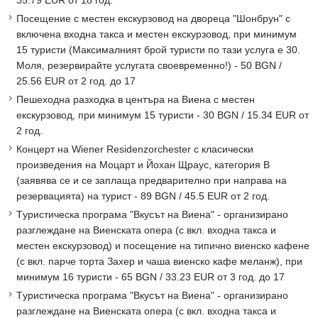
35.79 EUR от 18 год.
Посещение с местен екскурзовод на двореца "Шонбрун" с
включена входна такса и местен екскурзовод, при минимум
15 туристи (Максималният брой туристи по тази услуга е 30.
Моля, резервирайте услугата своевременно!) - 50 BGN /
25.56 EUR от 2 год. до 17
Пешеходна разходка в центъра на Виена с местен
екскурзовод, при минимум 15 туристи - 30 BGN / 15.34 EUR от
2 год.
Концерт на Wiener Residenzorchester с класически
произведения на Моцарт и Йохан Щраус, категория B
(заявява се и се заплаща предварително при направа на
резервацията) на турист - 89 BGN / 45.5 EUR от 2 год.
Tуристическа програма "Вкусът на Виена" - организирано
разглеждане на Виенската опера (с вкл. входна такса и
местен екскурзовод) и посещение на типично виенско кафене
(с вкл. парче торта Захер и чаша виенско кафе меланж), при
минимум 16 туристи - 65 BGN / 33.23 EUR от 3 год. до 17
Tуристическа програма "Вкусът на Виена" - организирано
разглеждане на Виенската опера (с вкл. входна такса и