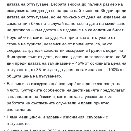
датата на отпътуване. Втората вноска до пълния размер на
екскурзията следва да се направи най-късно до 35 дни преди
датата на отпътуване, но не по-късно от деня на издаване на
самолетния билет, а в случай на по-късна дата на сключване
на договора – към датата на издаване на самолетния билет.
Неустойките, които се удържат при отказ от пътуване от
страна на туриста, независимо от причините, са, както
следва: за групови самолетни екскурзии в Грузия с водач на
български език: от деня, следващ деня на записването, до 36
дни преди датата на заминаване – 45% от основната цена на
пътуването; от 35-тия ден до деня на заминаване – 100% от
общата цена на пътуването.
Бакшиши за екскурзовод / шофьор / пиколо се заплащат на
място. Културните особености на дестинацията предполагат
заплащането на бакшиш, което показва уважение към
работата на съответните служители и прави приятно
впечатление.
Няма медицински и здравни изисквания, свързани с
пътуването.