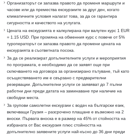
Организаторът си запазва правото да променя маршрути и
часове или да премества екскурзиите за друг ден, когато
климатичните условия налагат това, за да се гарантира
сигурността и качеството на услугата.
Цената на екскурзията е калкулирана при валутен курс 1 EUR
= 1.15 USD. При промяна на обменния курс с повече от 5%
туроператорът си запазва правото да промени цената на
екскурзията в съответната посока.
За да се реализират допълнителните услуги и мероприятия
по програмата, е необходимо да се заявят още при
сключването на договора за организирано пътуване, тъй като
осъществяването им е свързано с предварителни
резервации. Допълнителни услуги се заявяват до 7 пълни
работни дни преди датата на заминаване при наличие на
свободни места.
За групови самолетни екскурзии с водач на български език,
включващи Грузия – разсрочено плащане е възможно на 2
вноски. Първата вноска е в размер на 45% от стойността на
избраната от Вас екскурзия плюс стойността на
допълнително заявените услуги най-късно до 36 дни преди