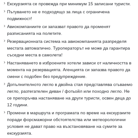
Екскурзията се провежда при минимум 15 записани туристи.
Пътуването не е подходящо за лица с ограничена
подвижност!
Авиокомпаниите си запазват правото да променят
разписанията на полетите.
Резервационната система на авиокомпанията разпределя
местата автоматично. Туроператорът не може да гарантира
съседни места в самолета!
Настаняването в изброените хотели зависи от наличността в
момента на резервацията. Агенцията си запазва правото да
смени с подобен без предупреждение.
Допълнителното легло в двойна стая представлява сгъваемо
легло, разтегателен диван / фотьойл или походно легло. Не
се препоръчва настаняване на други туристи, освен деца до
12 години.
Промени в маршрута и програмата по време на екскурзиите
поради форсмажорни обстоятелства или метеорологични
условия не дават право на възстановяване на сумите за
екскурзията.