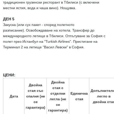
традиционен грузински ресторант в Тбилиси (с включени
местни ястия, вода и чаша вино). Нощувка.
ДЕН 5
Закуска (или сух пакет - според полетното
разписание). Освобождаване на хотела. Трансфер до
международното летище в Тбилиси. Отпътуване за София с
полет през Истанбул на "Turkish Airlines". Пристигане на
Терминал 2 на летище "Васил Левски" в София.
ЦЕНИ:
Двойна
Двойна
стая с
стая със
Допълнител
отделни
Единична
Дата
спалня (не
легло в
легла (не
стая
се
двойна ста
се
гарантира)
гарантира)