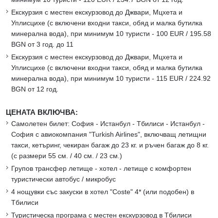
Екскурзия с местен екскурзовод до Джвари, Мцхета и
Уплисцихе (с включени входни такси, обяд и малка бутилка
минерална вода), при минимум 10 туристи - 100 EUR / 195.58
BGN от 3 год. до 11
Екскурзия с местен екскурзовод до Джвари, Мцхета и
Уплисцихе (с включени входни такси, обяд и малка бутилка
минерална вода), при минимум 10 туристи - 115 EUR / 224.92
BGN от 12 год.
ЦЕНАТА ВКЛЮЧВА:
Самолетен билет: София - Истанбул - Тбилиси - Истанбул -
София с авиокомпания "Turkish Airlines", включващ летищни
такси, кетъринг, чекиран багаж до 23 кг. и ръчен багаж до 8 кг.
(с размери 55 см. / 40 см. / 23 см.)
Групов трансфер летище - хотел - летище с комфортен
туристически автобус / микробус
4 нощувки със закуски в хотел "Coste" 4* (или подобен) в
Тбилиси
Туристическа програма с местен екскурзовод в Тбилиси