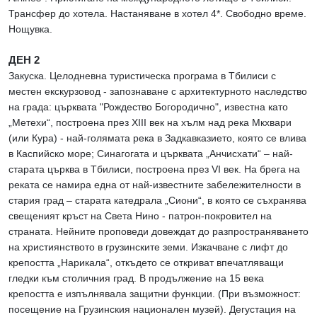
Трансфер до хотела. Настаняване в хотел 4*. Свободно време.
Нощувка.
ДЕН 2
Закуска. Целодневна туристическа програма в Тбилиси с
местен екскурзовод - запознаване с архитектурното наследство
на града: църквата "Рождество Богородично", известна като
„Метехи“, построена през XIII век на хълм над река Мкхвари
(или Кура) - най-голямата река в Задкавказието, която се влива
в Каспийско море; Синагогата и църквата „Анчисхати“ – най-
старата църква в Тбилиси, построена през VI век. На брега на
реката се намира една от най-известните забележителности в
стария град – старата катедрала „Сиони“, в която се съхранява
свещеният кръст на Света Нино - патрон-покровител на
страната. Нейните проповеди довеждат до разпространяването
на християнството в грузинските земи. Изкачване с лифт до
крепостта „Нарикала“, откъдето се откриват впечатляващи
гледки към столичния град. В продължение на 15 века
крепостта е изпълнявала защитни функции. (При възможност:
посещение на Грузинския национален музей). Дегустация на