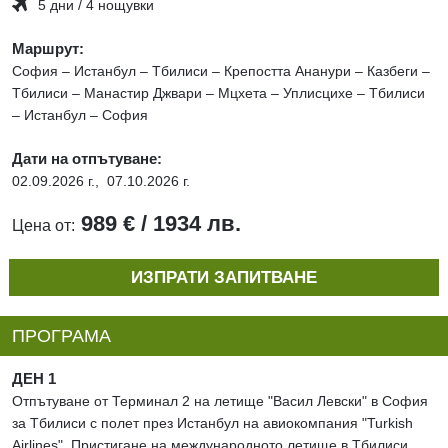
5 дни / 4 нощувки
Маршрут:
София – Истанбул – Тбилиси – Крепостта Ананури – Казбеги –
Тбилиси – Манастир Джвари – Мцхета – Уплисцихе – Тбилиси
– Истанбул – София
Дати на отпътуване:
02.09.2026 г.,
07.10.2026 г.
989 € / 1934 лв.
Цена от:
ИЗПРАТИ ЗАПИТВАНЕ
ПРОГРАМА
ДЕН 1
Отпътуване от Терминал 2 на летище "Васил Левски" в София
за Тбилиси с полет през Истанбул на авиокомпания "Turkish
Airlines". Пристигане на международното летище в Тбилиси.