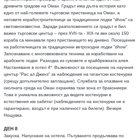
древните градове на Оман. Градът има дълга история като
едно от най-големите търговски пристанища на Оман, а
неговите корабостроителници за традиционни лодки "dhow" са
световноизвестни. Заради разположението си градът е бил
важен търговски център – през XVII-ти - XIX-ти век около 150
кораба са минавали през пристанището му дневно. Посещение
на работилницата за традиционни ветроходни лодки "dhow".
Запознаване с многовековната техника за изработване на
арабските лодки. Разходка из суковете и крайбрежната алея.
Настаняване в хотел 4*. Възможност за посещение на научния
център "Рас ал Джинз" за наблюдение на гигантски костенурки
(срещу допълнително заплащане). Службата за опазване на
околната среда на Оман охранява тази зона от бракониери.
Това е уникална възможност да видите костенурки в
естествения им хабитат (наблюдението на костенурки не е
гарантирано, входът е при наличност на билети). Вечеря.
Нощувка.
ДЕН 8
Закуска. Напускане на хотела. Пътуването продължава по