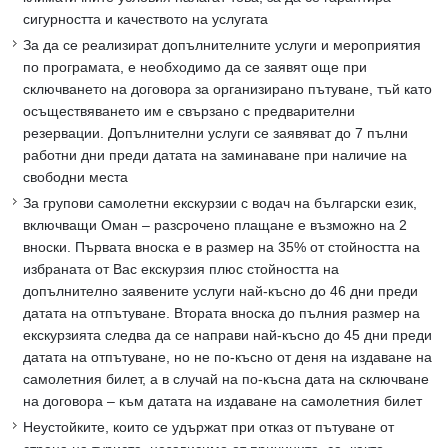
сигурността и качеството на услугата
За да се реализират допълнителните услуги и мероприятия
по програмата, е необходимо да се заявят още при
сключването на договора за организирано пътуване, тъй като
осъществяването им е свързано с предварителни
резервации. Допълнителни услуги се заявяват до 7 пълни
работни дни преди датата на заминаване при наличие на
свободни места
За групови самолетни екскурзии с водач на български език,
включващи Оман – разсрочено плащане е възможно на 2
вноски. Първата вноска е в размер на 35% от стойността на
избраната от Вас екскурзия плюс стойността на
допълнително заявените услуги най-късно до 46 дни преди
датата на отпътуване. Втората вноска до пълния размер на
екскурзията следва да се направи най-късно до 45 дни преди
датата на отпътуване, но не по-късно от деня на издаване на
самолетния билет, а в случай на по-късна дата на сключване
на договора – към датата на издаване на самолетния билет
Неустойките, които се удържат при отказ от пътуване от