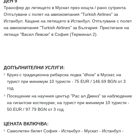
ДЕН 9
Трансфер до летището в Мускат през нощта / рано сутринта.
Отпътуване с полет на авиокомпания "Turkish Airlines" за
Истанбул. Кацане на летището в Истанбул. Отпътуване с полет
на авиокомпания "Turkish Airlines" за България. Пристигане на
летище "Васил Левски" в София (Терминал 2).
ДОПЪЛНИТЕЛНИ УСЛУГИ:
Круиз с традиционна рибарска лодка "dhow" в Мускат, на
турист при минимум 10 туристи - 75 EUR / 146.69 BGN от 3
год.
Посещение на научния център "Рас ал Джинз" за наблюдение
на гигантски костенурки, на турист при минимум 10 туристи -
50 EUR / 97.79 BGN от 3 год.
ЦЕНАТА ВКЛЮЧВА:
Самолетен билет София - Истанбул - Мускат - Истанбул -