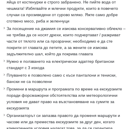
яйца от костенурки е строго забранено. Не пийте вода от
чешмата! Избягвайте и млечни продукти, които в повечето
случаи са прозиведени от сурово мляко. Яжте само добре
сготвено месо, риба и зеленчуци
За посещение на джамия се изисква консервативно облекло –
не трябва да се носят дрехи, които подчертават / разкриват
части от тялото или са прозрачни; необходимо е да сте
покрити от главата до петите, а за жените се изисква
задължително шал, който да покрива главата
Нужно е ползването на електрически адаптер британски
стандарт с 3 изхода
Плуването е позволено само с къси панталони и тениски,
бански не са позволени
Промени в маршрута и програмата по време на екскурзиите
поради форсмажорни обстоятелства или метеорологични
условия не дават право на възстановяване на сумите за
екскурзията
Организаторът си запазва правото да променя маршрути и
часове или да премества екскурзиите за друг ден, когато
климатичните условия налагат това, за да се гарантира