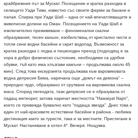
крайбрежния път за Мускат. Посещение и кратка разходка в
селището Уади Тиви, известно със своите ферми за банани и
папая. Спирка при Уади Шаб – една от най-впечатляващите и
живописни долини на Оман. Посещението на Уади Шаб е
изключително преживяване – феноменални скални
образувания, тесен каньон, изобилстващ от кристално чисти и
топли сини водни басейни и скрит водопад. Възможност за
кратка разходка с лодка и пешеходен преход (подходящ е за
хора в добро физическо състояние, необходими са удобни
обувки, тъй като има хлъзгави камъни – продължава около 45
мин). След това екскурзията продължава към варовиковата
водна депресия Бима, наричана още „домът на демона“ –
природно чудо, образувано от срутване на варовикова скална
маса. Според легендата, тази депресия се е образувала от
падащ метеорит, затова наричат местността "Hawaiyat Najm",
което се превежда буквално като "падаща звезда". Днес това е
един от най-красивите естествени басейни в района - любима
дестинация както за туристи, така и за местните. Пристигане в
Мускат. Настаняване в хотел 4*. Вечеря. Нощувка.