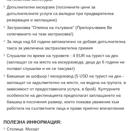
Допълнителни екскурзии (посочените цени за
допълнителните услуги са валидни при предварителна
резервация и заплащане)
Застраховка "Отмяна на пътуване" (Препоръчваме Ви
сключването на тази застраховка!)
За лица над 64 години автоматично се добавя допълнителна
такса за увеличена застрахователна премия
Слушалки по време на туровете - 4 EUR на турист на ден
(заплащат се на място на екскурзовода; деца до 6 години не
ползват слушалки и не се таксуват)
Бакшиши за шофьор / екскурзовод (5 USD на турист на ден -
заплащат се задължително на място, на водача на групата, в
зависимост от предоставената услуга, в брой). Културните
особености на дестинацията предполагат заплащането на
бакшиш в посочения размер, което показва уважение към
работата на съответните лица и прави приятно впечатление
ПОЛЕЗНА ИНФОРМАЦИЯ:
Столица: Мускат