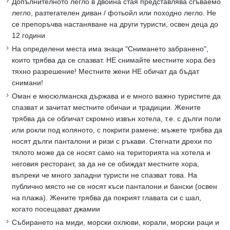
Допълнителното легло в двойна стая представлява сгъваемо
легло, разтегателен диван / фотьойл или походно легло. Не
се препоръчва настаняване на други туристи, освен деца до
12 години
На определени места има знаци "Снимането забранено",
които трябва да се спазват. НЕ снимайте местните хора без
тяхно разрешение! Местните жени НЕ обичат да бъдат
снимани!
Оман е мюсюлманска държава и е много важно туристите да
спазват и зачитат местните обичаи и традиции. Жените
трябва да се обличат скромно извън хотела, т.е. с дълги поли
или рокли под коляното, с покрити рамене; мъжете трябва да
носят дълги панталони и ризи с ръкави. Стегнати дрехи по
тялото може да се носят само на територията на хотела и
неговия ресторант, за да не се обиждат местните хора,
въпреки че много западни туристи не спазват това. На
публично място не се носят къси панталони и бански (освен
на плажа). Жените трябва да покрият главата си с шал,
когато посещават джамии
Събирането на миди, морски охлюви, корали, морски раци и