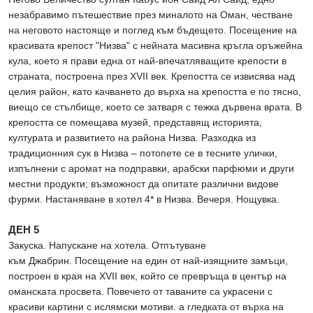
незабравимо пътешествие през миналото на Оман, честване
на неговото настояще и поглед към бъдещето. Посещение на
красивата крепост "Низва" с нейната масивна кръгла оръжейна
кула, което я прави една от най-впечатляващите крепости в
страната, построена през XVII век. Крепостта се извисява над
целия район, като качването до върха на крепостта е по тяснo,
виещо се стълбище, което се затваря с тежка дървена врата. В
крепостта се помещава музей, представящ историята,
културата и развитието на района Низва. Разходка из
традиционния сук в Низва – потопете се в тесните улички,
изпълнени с аромат на подправки, арабски парфюми и други
местни продукти; възможност да опитате различни видове
фурми. Настаняване в хотел 4* в Низва. Вечеря. Нощувка.
ДЕН 5
Закуска. Напускане на хотела. Отпътуване
към Джабрин. Посещение на един от най-изящните замъци,
построен в края на XVII век, който се превръща в център на
оманската просвета. Повечето от таваните са украсени с
красиви картини с ислямски мотиви. а гледката от върха на