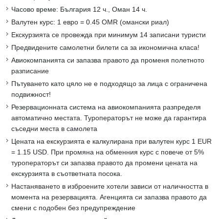
Часово време: България 12 ч., Оман 14 ч.
Валутен курс: 1 евро = 0.45 OMR (омански риал)
Екскурзията се провежда при минимум 14 записани туристи
Предвидените самолетни билети са за икономична класа!
Авиокомпанията си запазва правото да променя полетното
разписание
Пътуването като цяло не е подходящо за лица с ограничена
подвижност!
Резервационната система на авиокомпанията разпределя
автоматично местата. Туроператорът не може да гарантира
съседни места в самолета
Цената на екскурзията е калкулирана при валутен курс 1 EUR
= 1.15 USD. При промяна на обменния курс с повече от 5%
туроператорът си запазва правото да промени цената на
екскурзията в съответната посока.
Настаняването в изброените хотели зависи от наличността в
момента на резервацията. Агенцията си запазва правото да
смени с подобен без предупреждение