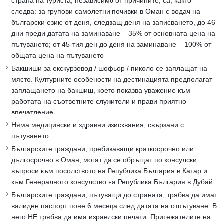
страна на туриста, независимо от причините, са, както
следва: за групови самолетни почивки в Оман с водач на
български език: от деня, следващ деня на записването, до 46
дни преди датата на заминаване – 35% от основната цена на
пътуването; от 45-тия ден до деня на заминаване – 100% от
общата цена на пътуването
Бакшиши за екскурзовод / шофьор / пиколо се заплащат на
място. Културните особености на дестинацията предполагат
заплащането на бакшиш, което показва уважение към
работата на съответните служители и прави приятно
впечатление
Няма медицински и здравни изисквания, свързани с
пътуването.
Българските граждани, пребиваващи краткосрочно или
дългосрочно в Оман, могат да се обръщат по консулски
въпроси към посолството на Република България в Катар и
към Генералното консулство на Република България в Дубай
Българските граждани, пътуващи до страната, трябва да имат
валиден паспорт поне 6 месеца след датата на отпътуване. В
него НЕ трябва да има израелски печати. Притежателите на