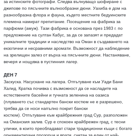
за истинските фотографи. Следва вълнуващо шофиране с
джипове по пясъчните вълнообразни дюни. Уахиба е дом на
разнообразна флора и фауна, където местните бедуинските
племена намират препитание. Посещение на фабрика за
парфюми (амуж). Тази фабрика е основана през 1983 г. по
предложение на султан Кабус, за да се запазят и предадат
уникалните традиции и наследство на Оман в създаването на
екзотични и несравними аромати. Възможност да наблюдение
на зрелищен залез от върха на пясъчните дюни. Настаняване,
вечеря и нощувка в пустинния лагер.
ДЕН 7
Заскуска. Насускане на лагера. Отпътуване към Уади Бани
Халид. Кратка почивка с възможност да се насладите на
естествените басейни и тучната зеленина на оазиса
(плуването със стандартен бански костюм не е разрешено,
трябва да се носи напълно покрит бански
костюм). Отпътуване към крайбрежния град Сур, разположен
на Оманския залив. Сур е спокоен крайбрежен град, с тесни
улички, в които преобладават стари традиционни къщи с богато
орнаментирани прозорци и врати, считан за един от най-