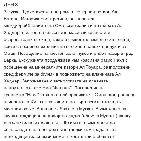
ДЕН 3
Закуска. Туристическа програма в северния регион Ал
Батина. Историческият регион, разположен
между крайбрежието на Оманския залив и планината Ал
Хаджар, е известен със своите масивни крепости и
очарователни селища, както и с многото земеделски площи,
които са основен източник на селскостопански продукти за
Оман. Посещение на местен зеленчуков и рибен пазар в град
Барка. Екскурзията продължава към красивия оазис Нахл с
посещение на минералните извори Ал Тоуара, разположени
сред фермите за фурми в подножието на планината Ал
Хаджар. Запознаване с технологията на древната
напоителната система "Фаладж". Посещение на
крепостта "Нахл" - една от най-красивите в Оман, построена в
началото на XVII век за защита на търговските пътища и
местния оазис. Връщане обратно в Мускат. Възможност за
круиз с традиционна рибарска лодка "dhow" в Мускат (срещу
допълнително заплащане). Ще имате възможност да
се насладите на невероятните гледки към града в най-
подходящия за снимки момент, когато той е облян от