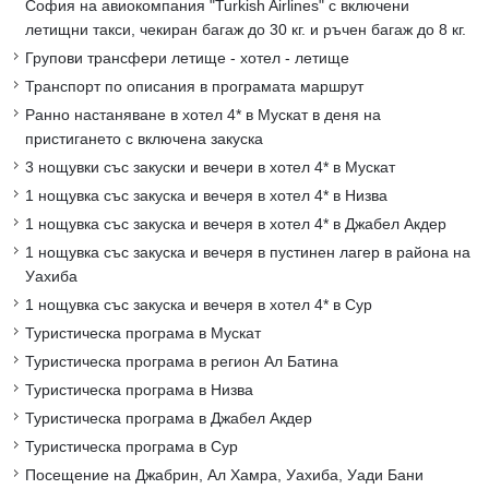
София на авиокомпания "Turkish Airlines" с включени
летищни такси, чекиран багаж до 30 кг. и ръчен багаж до 8 кг.
Групови трансфери летище - хотел - летище
Транспорт по описания в програмата маршрут
Ранно настаняване в хотел 4* в Мускат в деня на
пристигането с включена закуска
3 нощувки със закуски и вечери в хотел 4* в Мускат
1 нощувка със закуска и вечеря в хотел 4* в Низва
1 нощувка със закуска и вечеря в хотел 4* в Джабел Акдер
1 нощувка със закуска и вечеря в пустинен лагер в района на
Уахиба
1 нощувка със закуска и вечеря в хотел 4* в Сур
Туристическа програма в Мускат
Туристическа програма в регион Ал Батина
Туристическа програма в Низва
Туристическа програма в Джабел Акдер
Туристическа програма в Сур
Посещение на Джабрин, Ал Хамра, Уахиба, Уади Бани