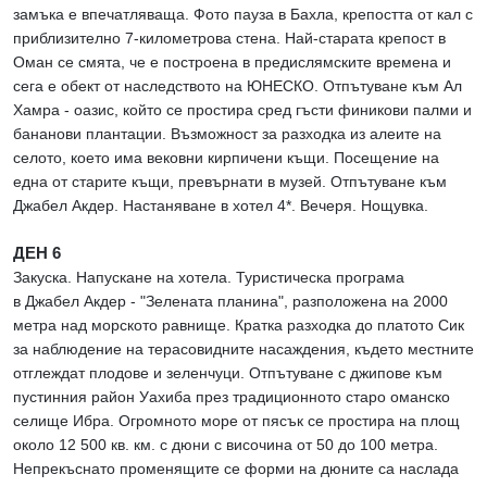
замъка е впечатляваща. Фото пауза в Бахла, крепостта от кал с
приблизително 7-километрова стена. Най-старата крепост в
Оман се смята, че е построена в предислямските времена и
сега е обект от наследството на ЮНЕСКО. Отпътуване към Ал
Хамра - оазис, който се простира сред гъсти финикови палми и
бананови плантации. Възможност за разходка из алеите на
селото, което има вековни кирпичени къщи. Посещение на
една от старите къщи, превърнати в музей. Отпътуване към
Джабел Акдер. Настаняване в хотел 4*. Вечеря. Нощувка.
ДЕН 6
Закуска. Напускане на хотела. Туристическа програма
в Джабел Акдер - "Зелената планина", разположена на 2000
метра над морското равнище. Кратка разходка до платото Сик
за наблюдение на терасовидните насаждения, където местните
отглеждат плодове и зеленчуци. Отпътуване с джипове към
пустинния район Уахиба през традиционното старо оманско
селище Ибра. Огромното море от пясък се простира на площ
около 12 500 кв. км. с дюни с височина от 50 до 100 метра.
Непрекъснато променящите се форми на дюните са наслада