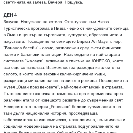
светлината на залеза. Вечеря. Нощувка.
ДЕН 4
Закуска. Напускане на хотела. Отпътуване към Низва.
Туристическа програма в Низва - едно от най-древните селища
в Оман и център на търговията, културата, образованието и
изкуствата. Посещение на селището Биркат Ал Мауз, т. нар.
"Бананов басейн" - оазис, разположен сред гъсти финикови
палми и бананови плантации. Разглеждане на най-старата
системата "Фаладж", включена в списъка на ЮНЕСКО, която
все още се използва. Възможност за разходка из алеите на
селото, в които има вековни кални-кирпичени къщи,
разкриващи миналия начин на живот в региона. Посещение на
музея „Оман през вековете“, най-големият музей в страната.
Пътешествието започва от каменната ера и преминава през
различни етапи от човешкото развитие до съвременния свят.
Невероятната галерия „Ренесанс“ бележи кулминацията на
тази дълга национална история, проследяваща
забележителната икономическа, технологична, политическа и
социална модернизация на страната под управлението на
Негово Величество султан Кабус ибн Саид Aл Саид, едно