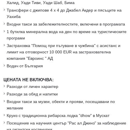
Халид, Уади Тиви, Уади Шаб, Бима
Трансфери с джипове 4 х 4 до Джабел Акдер и пясъците на
Уахиба
Входни такси за забележителностите, включени в програмата
1 бутилка минерална вода на ден по време на туристическите
програми
Застраховка "Помощ при пътуване в чужбина" с асистанс и
лимит на отговорност 10 000 EUR на застрахователна
компания "Евроинс " АД
Водач от България
ЦЕНАТА НЕ ВКЛЮЧВА:
Разходи от личен характер
Разходи за обяд и напитки
Входни такси за музеи, обекти и прояви, посещавани по
желание
Круиз с традиционна рибарска лодка "dhow" в Мускат
Посещение на научния център "Рас ал Джинз" за наблюдение
на гигантски костенурки