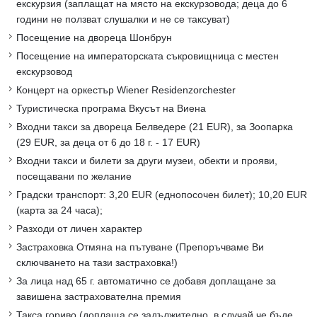
екскурзия (заплащат на място на екскурзовода; деца до 6
години не ползват слушалки и не се таксуват)
Посещение на двореца Шонбрун
Посещение на императорската съкровищница с местен
екскурзовод
Концерт на оркестър Wiener Residenzorchester
Туристическа програма Вкусът на Виена
Входни такси за двореца Белведере (21 EUR), за Зоопарка
(29 EUR, за деца от 6 до 18 г. - 17 EUR)
Входни такси и билети за други музеи, обекти и прояви,
посещавани по желание
Градски транспорт: 3,20 EUR (еднопосочен билет); 10,20 EUR
(карта за 24 часа);
Разходи от личен характер
Застраховка Отмяна на пътуване (Препоръчваме Ви
сключването на тази застраховка!)
За лица над 65 г. автоматично се добавя доплащане за
завишена застрахователна премия
Такса гориво (доплаща се задължително, в случай че бъде