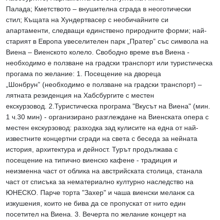
Палада; Кметството – внушителна сграда в неоготически
стил; Къщата на Хундертвасер с необичайните си
апартаменти, следващи единствено природните форми; най-
старият в Европа увеселителен парк „Пратер” със символа на
Виена – Виенското колело. Свободно време във Виена -
необходимо е ползване на градски транспорт или туристическа
прогама по желание: 1. Посещение на двореца
„Шонбрун” (необходимо е ползване на градски транспорт) –
лятната резиденция на Хабсбургите с местен
екскурзовод. 2.Туристическа програма "Вкусът на Виена" (мин.
1 ч.30 мин) - организирано разглеждане на Виенската опера с
местен екскурзовод: разходка зад кулисите на една от най-
известните концертни сгради на света с беседа за нейната
история, архитектура и дейност. Турът продължава с
посещение на типично виенско кафене - традиция и
неизменна част от облика на австрийската столица, станала
част от списъка за нематериално културно наследство на
ЮНЕСКО. Парче торта "Захер" и чаша виенски меланж са
изкушения, които не бива да се пропускат от нито един
посетител на Виена. 3. Вечерта по желание концерт на