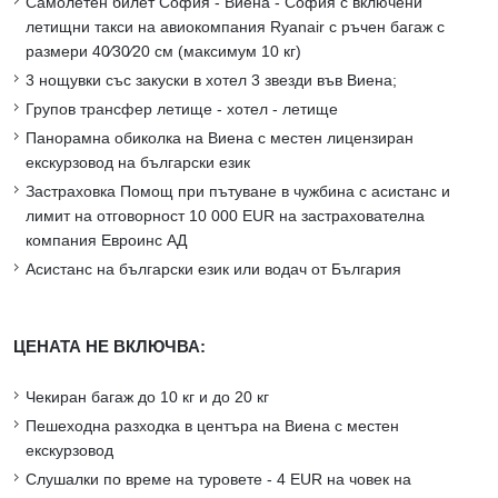
Самолетен билет София - Виена - София с включени
летищни такси на авиокомпания Ryanair с ръчен багаж с
размери 40∕30∕20 см (максимум 10 кг)
3 нощувки със закуски в хотел 3 звезди във Виена;
Групов трансфер летище - хотел - летище
Панорамна обиколка на Виена с местен лицензиран
екскурзовод на български език
Застраховка Помощ при пътуване в чужбина с асистанс и
лимит на отговорност 10 000 EUR на застрахователна
компания Евроинс АД
Асистанс на български език или водач от България
ЦЕНАТА НЕ ВКЛЮЧВА:
Чекиран багаж до 10 кг и до 20 кг
Пешеходна разходка в центъра на Виена с местен
екскурзовод
Слушалки по време на туровете - 4 EUR на човек на