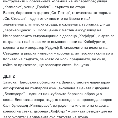
инструменти и оръжейната колекция на императора; улица
„Колмаркт”, улица „Грабен” – сърцето на стара
Виена; бароковата църква „Св. Петър”, готическата катедрала
„Св. Стефан” – един от символите на Виена и най-
значителната готическа сграда, и оживената търговска улица
„Кертнерщрасе”. 2. Посещение с местен екскурзовод на
Императорската съкровищница в двореца „Хофбург“, където се
съхраняват най-значимите скъпоценности на Хабсбургите,
короната на император Рудолф II, символите на властта на
Свещената римска империя – короната, имперският скиптър и
Копието на съдбата, за което се носи преданието, че онзи,
който го притежава, ще завладее света. Нощувка.
ДЕН 2
Закуска. Панорамна обиколка на Виена с местен лицензиран
екскурзовод на български език (включена в цената): дворецa
„Белведере” – един от най-хубавите барокови образци в
света; Виенската опера, където ежегодно се провежда оперен
бал; булевард „Рингщрасе”, изграден на мястото на старата
крепостна стена; дворецa „Хофбург” – зимната резиденция на
Хабсбургите; Парламентa със статуята на Атина