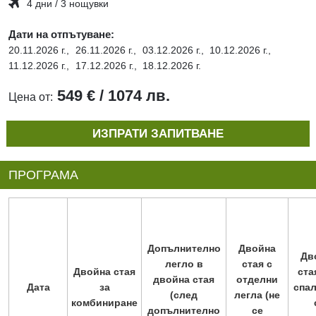
4 дни / 3 нощувки
Дати на отпътуване:
20.11.2026 г.,
26.11.2026 г.,
03.12.2026 г.,
10.12.2026 г.,
11.12.2026 г.,
17.12.2026 г.,
18.12.2026 г.
549 € / 1074 лв.
Цена от:
ИЗПРАТИ ЗАПИТВАНЕ
ПРОГРАМА
Допълнително
Двойна
Дв
легло в
стая с
Двойна стая
ста
двойна стая
отделни
Дата
за
спал
(след
легла (не
комбиниране
допълнително
се