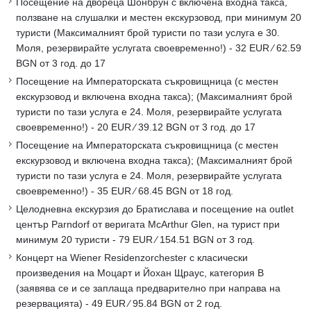
Посещение на двореца Шонбрун с включена входна такса,
ползване на слушалки и местен екскурзовод, при минимум 20
туристи (Максималният брой туристи по тази услуга е 30.
Моля, резервирайте услугата своевременно!) - 32 EUR ∕ 62.59
BGN от 3 год. до 17
Посещение на Императорската съкровищница (с местен
екскурзовод и включена входна такса); (Максималният брой
туристи по тази услуга е 24. Моля, резервирайте услугата
своевременно!) - 20 EUR ∕ 39.12 BGN от 3 год. до 17
Посещение на Императорската съкровищница (с местен
екскурзовод и включена входна такса); (Максималният брой
туристи по тази услуга е 24. Моля, резервирайте услугата
своевременно!) - 35 EUR ∕ 68.45 BGN от 18 год.
Целодневна екскурзия до Братислава и посещение на outlet
център Parndorf от веригата McArthur Glen, на турист при
минимум 20 туристи - 79 EUR ∕ 154.51 BGN от 3 год.
Концерт на Wiener Residenzorchester с класически
произведения на Моцарт и Йохан Щраус, категория B
(заявява се и се заплаща предварително при направа на
резервацията) - 49 EUR ∕ 95.84 BGN от 2 год.