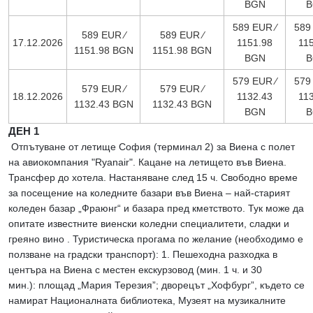
BGN
B
589 EUR ∕
589
589 EUR ∕
589 EUR ∕
17.12.2026
1151.98
11
1151.98 BGN
1151.98 BGN
BGN
B
579 EUR ∕
579
579 EUR ∕
579 EUR ∕
18.12.2026
1132.43
11
1132.43 BGN
1132.43 BGN
BGN
B
ДЕН 1
Отпътуване от летище София (терминал 2) за Виена с полет
на авиокомпания "Ryanair". Кацане на летището във Виена.
Трансфер до хотела. Настаняване след 15 ч. Свободно време
за посещение на коледните базари във Виена – най-старият
коледен базар „Фраюнг“ и базара пред кметството. Тук може да
опитате известните виенски коледни специалитети, сладки и
греяно вино . Туристическа прогама по желание (необходимо е
ползване на градски транспорт): 1. Пешеходна разходка в
центъра на Виена с местен екскурзовод (мин. 1 ч. и 30
мин.): площад „Мария Терезия”; дворецът „Хофбург”, където се
намират Националната библиотека, Музеят на музикалните