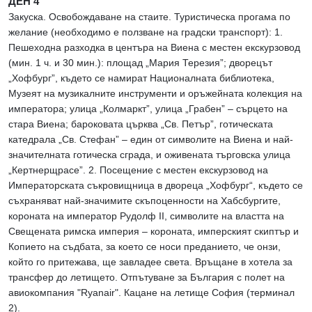
ДЕН 4
Закуска. Освобождаване на стаите. Туристическа прогама по
желание (необходимо е ползване на градски транспорт): 1.
Пешеходна разходка в центъра на Виена с местен екскурзовод
(мин. 1 ч. и 30 мин.): площад „Мария Терезия”; дворецът
„Хофбург”, където се намират Националната библиотека,
Музеят на музикалните инструменти и оръжейната колекция на
императора; улица „Колмаркт”, улица „Грабен” – сърцето на
стара Виена; бароковата църква „Св. Петър”, готическата
катедрала „Св. Стефан” – един от символите на Виена и най-
значителната готическа сграда, и оживената търговска улица
„Кертнерщрасе”. 2. Посещение с местен екскурзовод на
Императорската съкровищница в двореца „Хофбург“, където се
съхраняват най-значимите скъпоценности на Хабсбургите,
короната на император Рудолф II, символите на властта на
Свещената римска империя – короната, имперският скиптър и
Копието на съдбата, за което се носи преданието, че онзи,
който го притежава, ще завладее света. Връщане в хотела за
трансфер до летището. Отпътуване за България с полет на
авиокомпания "Ryanair". Кацане на летище София (терминал
2).