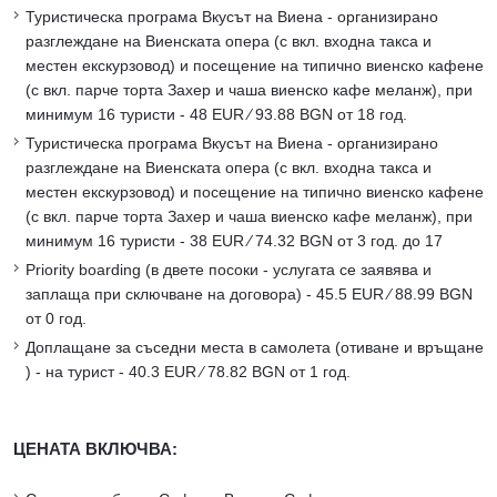
Туристическа програма Вкусът на Виена - организирано
разглеждане на Виенската опера (с вкл. входна такса и
местен екскурзовод) и посещение на типично виенско кафене
(с вкл. парче торта Захер и чаша виенско кафе меланж), при
минимум 16 туристи - 48 EUR ∕ 93.88 BGN от 18 год.
Туристическа програма Вкусът на Виена - организирано
разглеждане на Виенската опера (с вкл. входна такса и
местен екскурзовод) и посещение на типично виенско кафене
(с вкл. парче торта Захер и чаша виенско кафе меланж), при
минимум 16 туристи - 38 EUR ∕ 74.32 BGN от 3 год. до 17
Priority boarding (в двете посоки - услугата се заявява и
заплаща при сключване на договора) - 45.5 EUR ∕ 88.99 BGN
от 0 год.
Доплащане за съседни места в самолета (отиване и връщане
) - на турист - 40.3 EUR ∕ 78.82 BGN от 1 год.
ЦЕНАТА ВКЛЮЧВА: