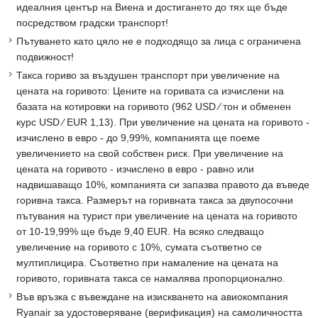
идеалния център на Виена и достигането до тях ще бъде
посредством градски транспорт!
Пътуването като цяло не е подходящо за лица с ограничена
подвижност!
Такса гориво за въздушен транспорт при увеличение на
цената на горивото: Цените на горивата са изчислени на
базата на котировки на горивото (962 USD ∕ тон и обменен
курс USD ∕ EUR 1,13). При увеличение на цената на горивото -
изчислено в евро - до 9,99%, компанията ще поеме
увеличението на свой собствен риск. При увеличение на
цената на горивото - изчислено в евро - равно или
надвишаващо 10%, компанията си запазва правото да въведе
горивна такса. Размерът на горивната такса за двупосочни
пътувания на турист при увеличение на цената на горивото
от 10-19,99% ще бъде 9,40 EUR. На всяко следващо
увеличение на горивото с 10%, сумата съответно се
мултиплицира. Съответно при намаление на цената на
горивото, горивната такса се намалява пропорционално.
Във връзка с въвеждане на изискването на авиокомпания
Ryanair за удостоверяване (верификация) на самоличността