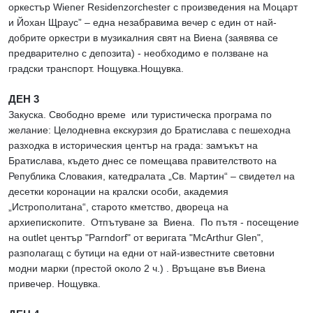
оркестър Wiener Residenzorchester с произведения на Моцарт
и Йохан Щраус” – една незабравима вечер с един от най-
добрите оркестри в музикалния свят на Виена (заявява се
предварително с депозита) - необходимо е ползване на
градски транспорт. Нощувка.Нощувка.
ДЕН 3
Закуска. Свободно време или туристическа програма по
желание: Целодневна екскурзия до Братислава с пешеходна
разходка в историческия център на града: замъкът на
Братислава, където днес се помещава правителството на
Република Словакия, катедралата „Св. Мартин“ – свидетел на
десетки коронации на кралски особи, академия
„Истрополитана“, старото кметство, двореца на
архиепископите. Oтпътуване за Виена. По пътя - посещение
на outlet център "Parndorf" от веригата "McArthur Glen",
разполагащ с бутици на едни от най-известните световни
модни марки (престой около 2 ч.) . Връщане във Виена
привечер. Нощувка.