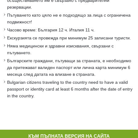
осъществяването им е свързано с предварителни
резервации.
Пътуването като цяло не е подходящо за лица с ограничена
подвижност!
Часово време: България 12 ч. Италия 11 ч.
Екскурзията се провежда при минимум 25 записани туристи.
Няма медицински и здравни изисквания, свързани с
пътуването.
Българските граждани, пътуващи за страната, е необходимо
да притежават валиден паспорт или лична карта минимум 6
месеца след датата на влизане в страната.
Bulgarian citizens traveling to the country need to have a valid
passport or identity card at least 6 months after the date of entry
in the country.
КЪМ ПЪЛНАТА ВЕРСИЯ НА САЙТА