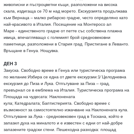
живописни и пъстроцветни къщи, разположени на висока
скала, издигаща се 70 м над морето. Екскурзията продължава
към Вернаца – малко рибарско градче, често определяно като
най-красивото в Италия. Посещение на Монтеросо ал
Маре - единственото градче от петте със собствена плажна
ивица, впечатляващо с големият брой средновековни
паметници, разположени в Стария град. Пристигане в Леванто.
Връщане в Генуа. Нощувка.
ДЕН 3
Закуска. Свободно време в Генуа или туристическа програма
по желание:Избира се една от двете екскурзии:1∕ Целодневна
екскурзия до Пиза и Лука. Отпътуване за Пиза – град,
превърнал се в емблема на Италия. Туристическа програма на
Площада на чудесата: Наклонената
кула; Катедралата; Баптистерията. Свободно време с
възможност за самостоятелно изкачване на Наклонената кула.
Отпътуване за Лука - средновековен град в Тоскана, който е
запазил духа на миналото и е известен с едни от най-добре
запазените градски стени. Пешеходна разходка: площад