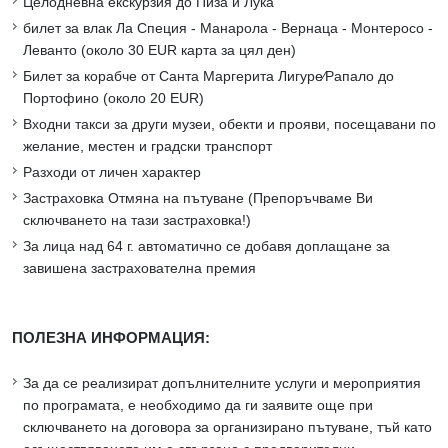
Целодневна екскурзия до Пиза и Лука
билет за влак Ла Специя - Манарола - Вернаца - Монтеросо -
Леванто (около 30 EUR карта за цял ден)
Билет за корабче от Санта Маргерита Лигуре∕Рапало до
Портофино (около 20 EUR)
Входни такси за други музеи, обекти и прояви, посещавани по
желание, местен и градски транспорт
Разходи от личен характер
Застраховка Отмяна на пътуване (Препоръчваме Ви
сключването на тази застраховка!)
За лица над 64 г. автоматично се добавя доплащане за
завишена застрахователна премия
ПОЛЕЗНА ИНФОРМАЦИЯ:
За да се реализират допълнителните услуги и мероприятия
по програмата, е необходимо да ги заявите още при
сключването на договора за организирано пътуване, тъй като