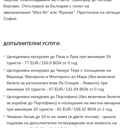
Бергамо. Отпътуване за България с полет на
авиокомпания "Wizz Air" или "Ryanair". Пристигане на летище
София.
ДОПЪЛНИТЕЛНИ УСЛУГИ:
Целодневна екскурзия до Пиза и Лука при минимум 18
туристи - 77 EUR ∕ 150.6 BGN от 0 год.
Целодневна екскурзия до Чинкуе Тере с посещение на
Вернаца, Манарола и Монтеросо ал Маре (без включени
билети за регионален влак Ла Специя - Леванто) при
минимум 18 туристи - 67 EUR ∕ 131.04 BGN от 0 год.
Целодневна екскурзия до Портофино (без включени билети
за корабче до Портофино) и посещение на местна винарна
при минимум 18 туристи - 81 EUR ∕ 158.42 BGN от 2 год.
Чекиран багаж до 10 кг на човек (в двете посоки) - цената
подлежи на допълнително потвърждение към момента на