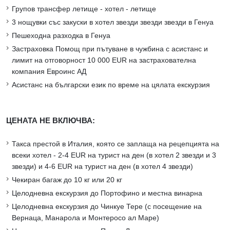
Групов трансфер летище - хотел - летище
3 нощувки със закуски в хотел звезди звезди звезди в Генуа
Пешеходна разходка в Генуа
Застраховка Помощ при пътуване в чужбина с асистанс и
лимит на отговорност 10 000 EUR на застрахователна
компания Евроинс АД
Асистанс на български език по време на цялата екскурзия
ЦЕНАТА НЕ ВКЛЮЧВА:
Такса престой в Италия, която се заплаща на рецепцията на
всеки хотел - 2-4 EUR на турист на ден (в хотел 2 звезди и 3
звезди) и 4-6 EUR на турист на ден (в хотел 4 звезди)
Чекиран багаж до 10 кг или 20 кг
Целодневна екскурзия до Портофино и местна винарна
Целодневна екскурзия до Чинкуе Тере (с посещение на
Вернаца, Манарола и Монтеросо ал Маре)