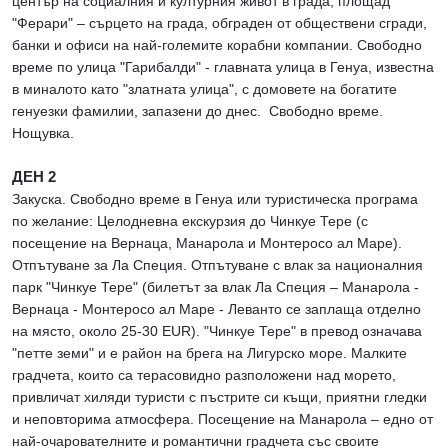
център на социалния и културния живот в града; площад
"Ферари" – сърцето на града, обграден от обществени сгради,
банки и офиси на най-големите корабни компании. Свободно
време по улица "Гарибалди" - главната улица в Генуа, известна
в миналото като "златната улица", с домовете на богатите
генуезки фамилии, запазени до днес. Свободно време.
Нощувка.
ДЕН 2
Закуска. Свободно време в Генуа или туристическа програма
по желание: Целодневна екскурзия до Чинкуе Тере (с
посещение на Вернаца, Манарола и Монтеросо ал Маре).
Отпътуване за Ла Специя. Отпътуване с влак за националния
парк "Чинкуе Тере" (билетът за влак Ла Специя – Манарола -
Вернаца - Монтеросо ал Маре - Леванто се заплаща отделно
на място, около 25-30 EUR). "Чинкуе Тере" в превод означава
"петте земи" и е район на брега на Лигурско море. Малките
градчета, които са терасовидно разположени над морето,
привличат хиляди туристи с пъстрите си къщи, приятни гледки
и неповторима атмосфера. Посещение на Манарола – едно от
най-очарователните и романтични градчета със своите