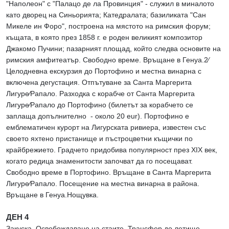
"Наполеон" с "Палацо де ла Провинция" - служил в миналото
като дворец на Синьорията; Катедралата; базиликата "Сан
Микеле ин Форо", построена на мястото на римския форум;
къщата, в която през 1858 г. е роден великият композитор
Джакомо Пучини; пазарният площад, който следва основите на
римския амфитеатър. Свободно време. Връщане в Генуа.2∕
Целодневна екскурзия до Портофино и местна винарна с
включена дегустация. Отпътуване за Санта Маргерита
Лигуре∕Рапало. Разходка с корабче от Санта Маргерита
Лигуре∕Рапало до Портофино (билетът за корабчето се
заплаща допълнително - около 20 eur). Портофино е
емблематичен курорт на Лигурската ривиера, известен със
своето яхтено пристанище и пъстроцветни къщички по
крайбрежието. Градчето придобива популярност през XIX век,
когато редица знаменитости започват да го посещават.
Свободно време в Портофино. Връщане в Санта Маргерита
Лигуре∕Рапало. Посещение на местна винарна в района.
Връщане в Генуа.Нощувка.
ДЕН 4
Закуска. Освобождаване на стаите. Трансфер до летище