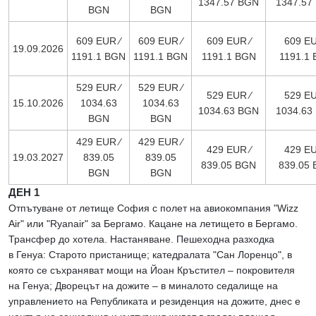
1347.57 BGN
1347.57
BGN
BGN
609 EUR ∕
609 EUR ∕
609 EUR ∕
609 EU
19.09.2026
1191.1 BGN
1191.1 BGN
1191.1 BGN
1191.1
529 EUR ∕
529 EUR ∕
529 EUR ∕
529 EU
15.10.2026
1034.63
1034.63
1034.63 BGN
1034.63
BGN
BGN
429 EUR ∕
429 EUR ∕
429 EUR ∕
429 EU
19.03.2027
839.05
839.05
839.05 BGN
839.05
BGN
BGN
ДЕН 1
Отпътуване от летище София с полет на авиокомпания "Wizz
Air" или "Ryanair" за Бергамо. Кацане на летището в Бергамо.
Трансфер до хотела. Настаняване. Пешеходна разходка
в Генуа: Старото пристанище; катедралата "Сан Лоренцо", в
която се съхраняват мощи на Йоан Кръстител – покровителя
на Генуа; Дворецът на дожите – в миналото седалище на
управлението на Републиката и резиденция на дожите, днес е