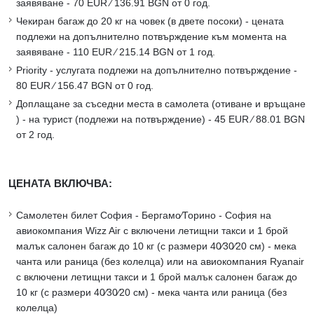
заявяване - 70 EUR ∕ 136.91 BGN от 0 год.
Чекиран багаж до 20 кг на човек (в двете посоки) - цената
подлежи на допълнително потвърждение към момента на
заявяване - 110 EUR ∕ 215.14 BGN от 1 год.
Priority - услугата подлежи на допълнително потвърждение -
80 EUR ∕ 156.47 BGN от 0 год.
Доплащане за съседни места в самолета (отиване и връщане
) - на турист (подлежи на потвърждение) - 45 EUR ∕ 88.01 BGN
от 2 год.
ЦЕНАТА ВКЛЮЧВА:
Самолетен билет София - Бергамо∕Торино - София на
авиокомпания Wizz Air с включени летищни такси и 1 брой
малък салонен багаж до 10 кг (с размери 40∕30∕20 см) - мека
чанта или раница (без колелца) или на авиокомпания Ryanair
с включени летищни такси и 1 брой малък салонен багаж до
10 кг (с размери 40∕30∕20 см) - мека чанта или раница (без
колелца)