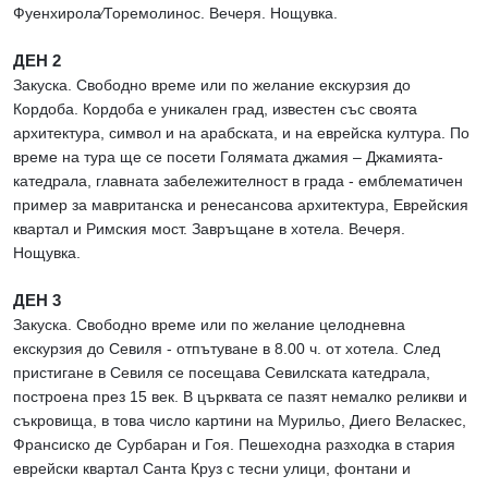
Фуенхирола∕Торемолинос. Вечеря. Нощувка.
ДЕН 2
Закуска. Свободно време или по желание екскурзия до
Кордоба. Кордоба е уникален град, известен със своята
архитектура, символ и на арабската, и на еврейска култура. По
време на тура ще се посети Голямата джамия – Джамията-
катедрала, главната забележителност в града - емблематичен
пример за мавританска и ренесансова архитектура, Еврейския
квартал и Римския мост. Завръщане в хотела. Вечеря.
Нощувка.
ДЕН 3
Закуска. Свободно време или по желание целодневна
екскурзия до Севиля - отпътуване в 8.00 ч. от хотела. След
пристигане в Севиля се посещава Севилската катедрала,
построена през 15 век. В църквата се пазят немалко реликви и
съкровища, в това число картини на Мурильо, Диего Веласкес,
Франсиско де Сурбаран и Гоя. Пешеходна разходка в стария
еврейски квартал Санта Круз с тесни улици, фонтани и