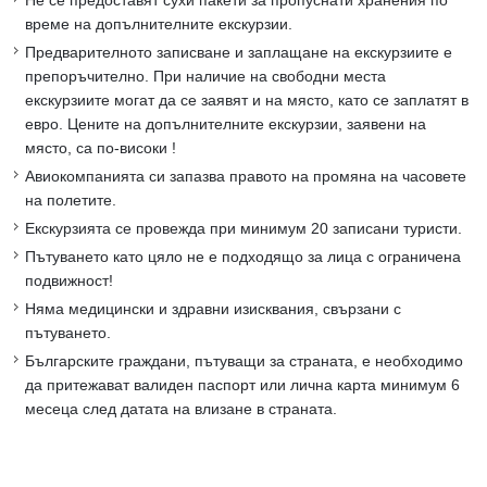
Не се предоставят сухи пакети за пропуснати хранения по
време на допълнителните екскурзии.
Предварителното записване и заплащане на екскурзиите е
препоръчително. При наличие на свободни места
екскурзиите могат да се заявят и на място, като се заплатят в
евро. Цените на допълнителните екскурзии, заявени на
място, са по-високи !
Авиокомпанията си запазва правото на промяна на часовете
на полетите.
Екскурзията се провежда при минимум 20 записани туристи.
Пътуването като цяло не е подходящо за лица с ограничена
подвижност!
Няма медицински и здравни изисквания, свързани с
пътуването.
Българските граждани, пътуващи за страната, е необходимо
да притежават валиден паспорт или лична карта минимум 6
месеца след датата на влизане в страната.