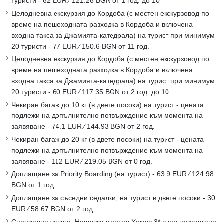
туристи - 62 EUR ∕ 121.26 BGN от 1 год. до 10
Целодневна екскурзия до Кордоба (с местен екскурзовод по
време на пешеходната разходка в Кордоба и включена
входна такса за Джамията-катедрала) на турист при минимум
20 туристи - 77 EUR ∕ 150.6 BGN от 11 год.
Целодневна екскурзия до Кордоба (с местен екскурзовод по
време на пешеходната разходка в Кордоба и включена
входна такса за Джамията-катедрала) на турист при минимум
20 туристи - 60 EUR ∕ 117.35 BGN от 2 год. до 10
Чекиран багаж до 10 кг (в двете посоки) на турист - цената
подлежи на допълнително потвърждение към момента на
заявяване - 74.1 EUR ∕ 144.93 BGN от 2 год.
Чекиран багаж до 20 кг (в двете посоки) на турист - цената
подлежи на допълнително потвърждение към момента на
заявяване - 112 EUR ∕ 219.05 BGN от 0 год.
Доплащане за Priority Boarding (на турист) - 63.9 EUR ∕ 124.98
BGN от 1 год.
Доплащане за съседни седалки, на турист в двете посоки - 30
EUR ∕ 58.67 BGN от 2 год.
Специална услуга: Нощувка в хотел Хемус 3* след пристигане