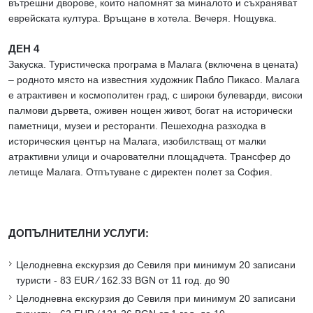
вътрешни дворове, които напомнят за миналото и съхраняват
еврейската култура. Връщане в хотела. Вечеря. Нощувка.
ДЕН 4
Закуска. Туристическа програма в Малага (включена в цената)
– родното място на известния художник Пабло Пикасо. Малага
е атрактивен и космополитен град, с широки булеварди, високи
палмови дървета, оживен нощен живот, богат на исторически
паметници, музеи и ресторанти. Пешеходна разходка в
историческия център на Малага, изобилстващ от малки
атрактивни улици и очарователни площадчета. Трансфер до
летище Малага. Отпътуване с директен полет за София.
ДОПЪЛНИТЕЛНИ УСЛУГИ:
Целодневна екскурзия до Севиля при минимум 20 записани
туристи - 83 EUR ∕ 162.33 BGN от 11 год. до 90
Целодневна екскурзия до Севиля при минимум 20 записани