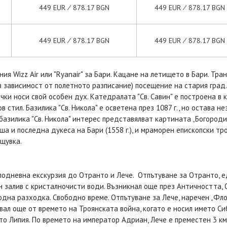
449 EUR ∕ 878.17 BGN
449 EUR ∕ 878.17 BGN
449 EUR ∕ 878.17 BGN
449 EUR ∕ 878.17 BGN
ия Wizz Air или "Ryanair" за Бари. Кацане на летището в Бари. Тр
 зависимост от полетното разписание) посещение на стария град.
ки носи свой особен дух. Катедралата "Св. Савин" е построена в кр
стил. Базилика "Св. Никола" е осветена през 1087 г., но остава н
базилика "Св. Никола" интерес представялват картината „Богородиц
ша и последна дукеса на Бари (1558 г.), и мраморен епископски тро
щувка.
елодневна екскурзия до Отранто и Лече. Отпътуване за Отранто, 
н залив с кристалночисти води. Възникнал още през Античността, 
на разходка. Свободно време. Отпътуване за Лече, наречен „Флор
ал още от времето на Троянската война, когато е носил името Сиб
мето Липия. По времето на император Адриан, Лече е преместен 3 к