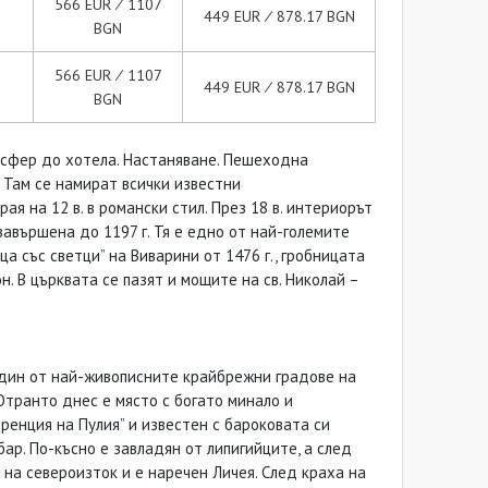
566 EUR ∕ 1107
449 EUR ∕ 878.17 BGN
BGN
566 EUR ∕ 1107
449 EUR ∕ 878.17 BGN
BGN
ансфер до хотела. Настаняване. Пешеходна
 Там се намират всички известни
ая на 12 в. в романски стил. През 18 в. интериорът
езавършена до 1197 г. Тя е едно от най-големите
а със светци” на Виварини от 1476 г., гробницата
н. В църквата се пазят и мощите на св. Николай –
един от най-живописните крайбрежни градове на
Отранто днес е място с богато минало и
енция на Пулия” и известен с бароковата си
ар. По-късно е завладян от липигийците, а след
м на североизток и е наречен Личея. След краха на