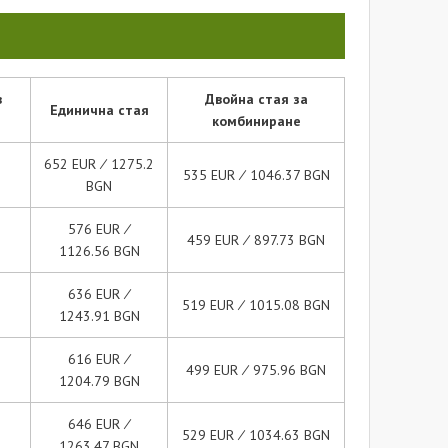
в
Двойна стая за
Единична стая
комбиниране
652 EUR ∕ 1275.2
535 EUR ∕ 1046.37 BGN
BGN
576 EUR ∕
459 EUR ∕ 897.73 BGN
1126.56 BGN
636 EUR ∕
519 EUR ∕ 1015.08 BGN
1243.91 BGN
616 EUR ∕
499 EUR ∕ 975.96 BGN
1204.79 BGN
646 EUR ∕
529 EUR ∕ 1034.63 BGN
1263.47 BGN