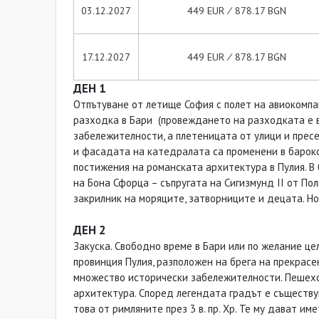
03.12.2027
449 EUR ∕ 878.17 BGN
17.12.2027
449 EUR ∕ 878.17 BGN
ДЕН 1
Отпътуване от летище София с полет на авиокомпан
разходка в Бари (провеждането на разходката е в
забележителности, а плетеницата от улици и пресеч
и фасадата на катедралата са променени в бароков 
постижения на романската архитектура в Пулия. В 
на Бона Сфорца – съпругата на Сигизмунд ІІ от Пол
закрилник на моряците, затворниците и децата. Но
ДЕН 2
Закуска. Свободно време в Бари или по желание ц
провинция Пулия, разположен на брега на прекрасе
множество исторически забележителности. Пешеход
архитектура. Според легендата градът е съществув
това от римляните през 3 в. пр. Хр. Те му дават и