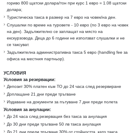
гориво 800 щатски долара/тон при курс 1 евро = 1.08 щатски
долара;
Туристическа такса в размер на 7 евро на човек/на ден.
Слушалки по време на туровете - 10 евро (по 3 евро на човек
на ден). Задължително се заплащат на място на
екскурзовода. Деца до 6 години не използват слушалки и не
се таксуват.
Задължителна административна такса 5 евро (handling fee за
офиса на местния партньор).
УСЛОВИЯ
Условия за резервации:
Депозит 30% платен към ТО до 24 часа след резервиране
Доплащане 21 дни преди тръгване
Издаване на документи за пътуване 7 дни преди полета
Условия за анулации:
До 24 часа след резервация без такса за анулация
До 30 дни преди тръгване 50 лв такса анулация
До 21 дни преди тръгване 30% от стойността, като такса