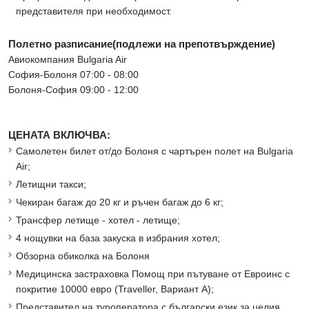
представителя при необходимост.
Полетно разписание(подлежи на препотвърждение)
Авиокомпания Bulgaria Air
София-Болоня 07:00 - 08:00
Болоня-София 09:00 - 12:00
ЦЕНАТА ВКЛЮЧВА:
Самолетен билет от/до Болоня с чартърен полет на Bulgaria
Air;
Летищни такси;
Чекиран багаж до 20 кг и ръчен багаж до 6 кг;
Трансфер летище - хотел - летище;
4 нощувки на база закуска в избрания хотел;
Обзорна обиколка на Болоня
Медицинска застраховка Помощ при пътуване от Евроинс с
покритие 10000 евро (Traveller, Вариант А);
Представител на туроператора с български език за целия