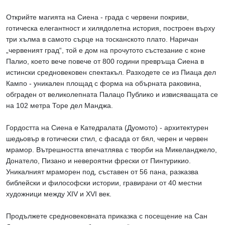
Открийте магията на Сиена - града с червени покриви,
готическа елегантност и хилядолетна история, построен върху
три хълма в самото сърце на тосканското плато. Наричан
„червеният град“, той е дом на прочутото състезание с коне
Палио, което вече повече от 800 години превръща Сиена в
истински средновековен спектакъл. Разходете се из Пиаца дел
Кампо - уникален площад с форма на обърната раковина,
обграден от великолепната Палацо Публико и извисяващата се
на 102 метра Торе дел Манджа.
Гордостта на Сиена е Катедралата (Дуомото) - архитектурен
шедьовър в готически стил, с фасада от бял, черен и червен
мрамор. Вътрешността впечатлява с творби на Микеланджело,
Донатело, Пизано и невероятни фрески от Пинтурикио.
Уникалният мраморен под, съставен от 56 пана, разказва
библейски и философски истории, гравирани от 40 местни
художници между XIV и XVI век.
Продължете средновековната приказка с посещение на Сан