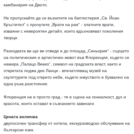
камбанария на Джото.
Не пропускайте да се възхитите на баптистерия „Св. Йоан
Кръстител“ с прочутите „Врати на рая“ - златните врати,
изваяни с невероятен детайл, които вдъхновяват поколения
творци.
Разходката ви ще ви отведе и до площад „Синьория“ - сърцето
на политическия и артистичен живот във Флоренция, където се
намира „Палацо Векио“, символ на градската власт, както и
откритата лоджа деи Ланци - впечатляващ музей на
скулптурите под открито небе, където изкуството е буквално на
една ръка разстояние.
Флоренция не е просто град - тя е сцена на гениалност, дух и
красота, които остават в съзнанието завинаги.
Цената включва
двупосочен трансфер от хотела, екскурзоводско обслужване на
български език.