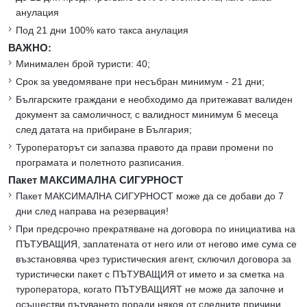
анулация
Под 21 дни 100% като такса анулация
ВАЖНО:
Минимален брой туристи: 40;
Срок за уведомяване при несъбран минимум - 21 дни;
Българските граждани е необходимо да притежават валиден
документ за самоличност, с валидност минимум 6 месеца
след датата на прибиране в България;
Туроператорът си запазва правото да прави промени по
програмата и полетното разписания.
Пакет МАКСИМАЛНА СИГУРНОСТ
Пакет МАКСИМАЛНА СИГУРНОСТ може да се добави до 7
дни след направа на резервация!
При предсрочно прекратяване на договора по инициатива на
ПЪТУВАЩИЯ, заплатената от него или от негово име сума се
възстановява чрез туристическия агент, сключил договора за
туристически пакет с ПЪТУВАЩИЯ от името и за сметка на
туроператора, когато ПЪТУВАЩИЯТ не може да започне и
осъществи пътуването поради някоя от следните причини,