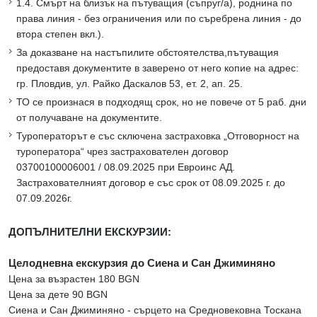
1.4. Смърт на близък на пътуващия (съпруг/а), роднина по
права линия - без ограничения или по съребрена линия - до
втора степен вкл.).
За доказване на настъпилите обстоятелства,пътуващия
предоставя документите в заверено от него копие на адрес:
гр. Пловдив, ул. Райко Даскалов 53, ет. 2, ап. 25.
ТО се произнася в подходящ срок, но не повече от 5 раб. дни
от получаване на документите.
Туроператорът е със сключена застраховка „Отговорност на
туроператора“ чрез застрахователен договор
03700100006001 / 08.09.2025 при Евроинс АД.
Застрахователният договор е със срок от 08.09.2025 г. до
07.09.2026г.
ДОПЪЛНИТЕЛНИ ЕКСКУРЗИИ:
Целодневна екскурзия до Сиена и Сан Джиминяно
Цена за възрастен 180 BGN
Цена за дете 90 BGN
Сиена и Сан Джиминяно - сърцето на Средновековна Тоскана