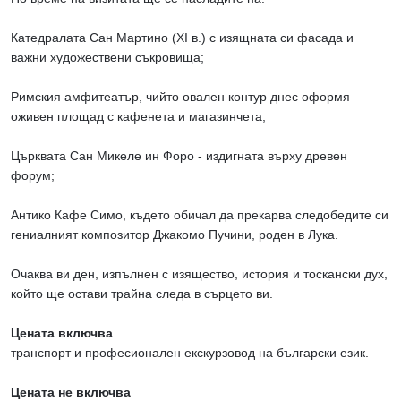
Катедралата Сан Мартино (XI в.) с изящната си фасада и
важни художествени съкровища;
Римския амфитеатър, чийто овален контур днес оформя
оживен площад с кафенета и магазинчета;
Църквата Сан Микеле ин Форо - издигната върху древен
форум;
Антико Кафе Симо, където обичал да прекарва следобедите си
гениалният композитор Джакомо Пучини, роден в Лука.
Очаква ви ден, изпълнен с изящество, история и тоскански дух,
който ще остави трайна следа в сърцето ви.
Цената включва
транспорт и професионален екскурзовод на български език.
Цената не включва