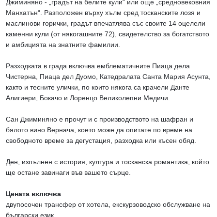
Джиминяно - „градът на белите кули“ или още „средновековния
Манхатън“. Разположен върху хълм сред тосканските лозя и
маслинови горички, градът впечатлява със своите 14 оцелели
каменни кули (от някогашните 72), свидетелство за богатството
и амбицията на знатните фамилии.
Разходката в града включва емблематичните Пиаца дела
Чистерна, Пиаца дел Дуомо, Катедралата Санта Мария Асунта,
както и тесните улички, по които някога са крачели Данте
Алигиери, Бокачо и Лоренцо Великолепни Медичи.
Сан Джиминяно е прочут и с производството на шафран и
бялото вино Вернача, което може да опитате по време на
свободното време за дегустация, разходка или късен обяд.
Ден, изпълнен с история, култура и тосканска романтика, който
ще остане завинаги във вашето сърце.
Цената включва
двупосочен трансфер от хотела, екскурзоводско обслужване на
български език.