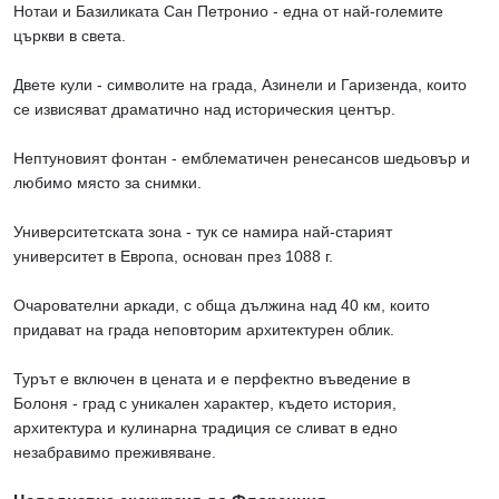
Нотаи и Базиликата Сан Петронио - една от най-големите
църкви в света.
Двете кули - символите на града, Азинели и Гаризенда, които
се извисяват драматично над историческия център.
Нептуновият фонтан - емблематичен ренесансов шедьовър и
любимо място за снимки.
Университетската зона - тук се намира най-старият
университет в Европа, основан през 1088 г.
Очарователни аркади, с обща дължина над 40 км, които
придават на града неповторим архитектурен облик.
Турът е включен в цената и е перфектно въведение в
Болоня - град с уникален характер, където история,
архитектура и кулинарна традиция се сливат в едно
незабравимо преживяване.