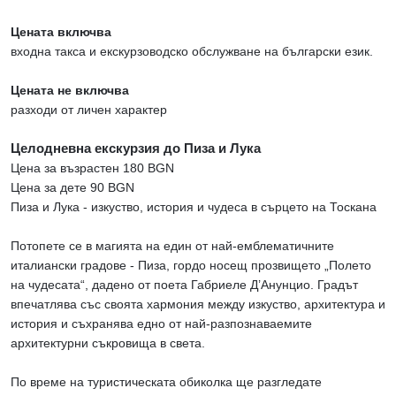
Цената включва
входна такса и екскурзоводско обслужване на български език.
Цената не включва
разходи от личен характер
Целодневна екскурзия до Пиза и Лука
Цена за възрастен 180 BGN
Цена за дете 90 BGN
Пиза и Лука - изкуство, история и чудеса в сърцето на Тоскана
Потопете се в магията на един от най-емблематичните
италиански градове - Пиза, гордо носещ прозвището „Полето
на чудесата“, дадено от поета Габриеле Д’Анунцио. Градът
впечатлява със своята хармония между изкуство, архитектура и
история и съхранява едно от най-разпознаваемите
архитектурни съкровища в света.
По време на туристическата обиколка ще разгледате