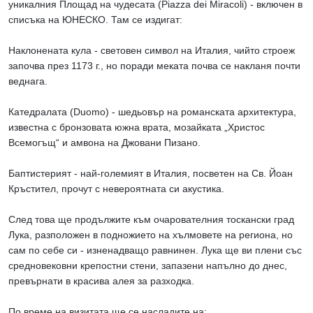
уникалния Площад на чудесата (Piazza dei Miracoli) - включен в
списъка на ЮНЕСКО. Там се издигат:
Наклонената кула - световен символ на Италия, чийто строеж
започва през 1173 г., но поради меката почва се накланя почти
веднага.
Катедралата (Duomo) - шедьовър на романската архитектура,
известна с бронзовата южна врата, мозайката „Христос
Всемогъщ“ и амвона на Джовани Пизано.
Баптистерият - най-големият в Италия, посветен на Св. Йоан
Кръстител, прочут с невероятната си акустика.
След това ще продължите към очарователния тоскански град
Лука, разположен в подножието на хълмовете на региона, но
сам по себе си - изненадващо равнинен. Лука ще ви плени със
средновековни крепостни стени, запазени напълно до днес,
превърнати в красива алея за разходка.
По време на визитата ще се насладите на: