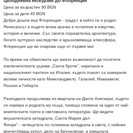
Целодневна екскурзия до Флоренция
Цена за възрастен 90 BGN
Цена за дете 45 BGN
Добре дошли във Флоренция - градът, в който се е родил
Ренесансът и където всяка крачка е потапяне в изкуство,
история и величие. Със своята поразителна архитектура,
богато културно наследство и вдъхновяваща атмосфера,
Флоренция ще ви очарова още от първия миг.
По време на обиколката ще имате възможност да посетите
изключителната църква „Санта Кроче“, наричана и
националният пантеон на Италия, където покоят са намерили
велики личности като Микеланджело, Галилей, Макиавели,
Росини и Гиберти.
Разходката продължава из квартала на Данте Алигиери, където
се намира и родната му къща, пазеща спомена за един от най-
влиятелните поети в световната литература. Ще видите
внушителната катедрала „Санта Мария дел
Фиоре“ - четвъртата по големина катедрала в света, с нейния
впечатляващ купол, дело на Брунелески, и изящната