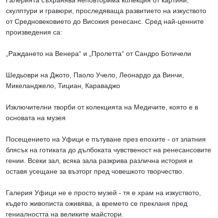
Галерията съхранява неповторима колекция от картини,
скулптури и гравюри, проследяваща развитието на изкуството
от Средновековието до Високия ренесанс. Сред най-ценните
произведения са:
„Раждането на Венера“ и „Пролетта“ от Сандро Ботичели
Шедьоври на Джото, Паоло Учело, Леонардо да Винчи,
Микеланджело, Тициан, Караваджо
Изключителни творби от колекцията на Медичите, която е в
основата на музея
Посещението на Уфици е пътуване през епохите - от златния
блясък на готиката до дълбоката чувственост на ренесансовите
гении. Всеки зал, всяка зала разкрива различна история и
оставя усещане за възторг пред човешкото творчество.
Галерия Уфици не е просто музей - тя е храм на изкуството,
където живописта оживява, а времето се прекланя пред
гениалността на великите майстори.