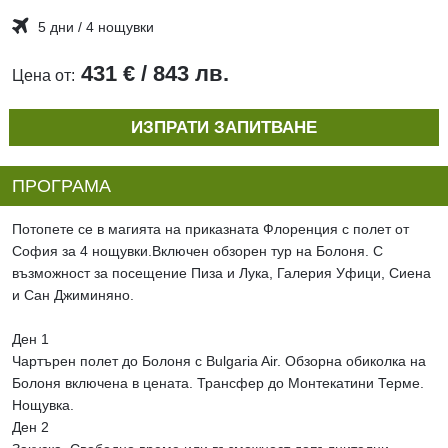
5 дни / 4 нощувки
431 € / 843 лв.
Цена от:
ИЗПРАТИ ЗАПИТВАНЕ
ПРОГРАМА
Потопете се в магията на приказната Флоренция с полет от
София за 4 нощувки.Включен обзорен тур на Болоня. С
възможност за посещение Пиза и Лука, Галерия Уфици, Сиена
и Сан Джиминяно.
Ден 1
Чартърен полет до Болоня с Bulgaria Air. Обзорна обиколка на
Болоня включена в цената. Трансфер до Монтекатини Терме.
Нощувка.
Ден 2