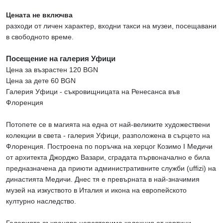
Цената не включва
разходи от личен характер, входни такси на музеи, посещавани
в свободното време.
Посещение на галерия Уфици
Цена за възрастен 120 BGN
Цена за дете 60 BGN
Галерия Уфици - съкровищницата на Ренесанса във
Флоренция
Потопете се в магията на една от най-великите художествени
колекции в света - галерия Уфици, разположена в сърцето на
Флоренция. Построена по поръчка на херцог Козимо I Медичи
от архитекта Джорджо Вазари, сградата първоначално е била
предназначена да приюти административните служби (uffizi) на
династията Медичи. Днес тя е превърната в най-значимия
музей на изкуството в Италия и икона на европейското
културно наследство.