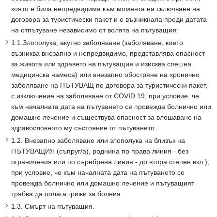
която е била непредвидима към момента на сключване на
договора за туристически пакет и е възникнала преди датата
на отпътуване независимо от волята на пътуващия:
1.1.Злополука, акутно заболяване (заболяване, което
възниква внезапно и непредвидимо, представлява опасност
за живота или здравето на пътуващия и изисква спешна
медицинска намеса) или внезапно обостряне на хронично
заболяване на ПЪТУВАЩ по договора за туристически пакет,
с изключение на заболяване от COVID 19, при условие, че
към началната дата на пътуването се провежда болнично или
домашно лечение и съществува опасност за влошаване на
здравословното му състояние от пътуването.
1.2. Внезапно заболяване или злополука на близък на
ПЪТУВАЩИЯ (съпруг/а), роднина по права линия - без
ограничения или по съребрена линия - до втора степен вкл.),
при условие, че към началната дата на пътуването се
провежда болнично или домашно лечение и пътуващият
трябва да полага грижи за болния.
1.3. Смърт на пътуващия.