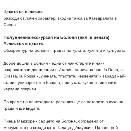
Цената не включва
разходи от личен характер, входна такса за Катедралата в
Сиена
Полудневна екскурзия на Болоня (вкл. в цената)
Включено в цената
Обзорен тур на Болоня - градът на кулата, кухнята и културата
Добре дошли в Болоня - една от най-старите и най-
очарователни дестинации в Италия, наричана още la Dotta, la
Grassa, la Rossa - „учената, тлъстата, червената“ - заради най-
стария университет в Европа, прочутата кухня и типичните
червени покриви.
По време на пешеходната разходка ще се потопите в духа на
града и ще видите:
Пиаца Маджоре - сърцето на Болоня, обградено от
монументални сгради като Палацо д’Аккурсио, Палацо дей