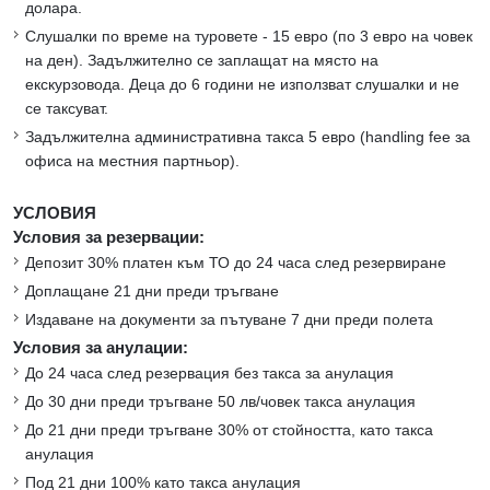
долара.
Слушалки по време на туровете - 15 евро (по 3 евро на човек
на ден). Задължително се заплащат на място на
екскурзовода. Деца до 6 години не използват слушалки и не
се таксуват.
Задължителна административна такса 5 евро (handling fee за
офиса на местния партньор).
УСЛОВИЯ
Условия за резервации:
Депозит 30% платен към ТО до 24 часа след резервиране
Доплащане 21 дни преди тръгване
Издаване на документи за пътуване 7 дни преди полета
Условия за анулации:
До 24 часа след резервация без такса за анулация
До 30 дни преди тръгване 50 лв/човек такса анулация
До 21 дни преди тръгване 30% от стойността, като такса
анулация
Под 21 дни 100% като такса анулация