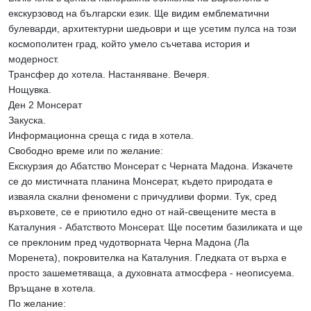
екскурзовод на български език. Ще видим емблематични
булеварди, архитектурни шедьоври и ще усетим пулса на този
космополитен град, който умело съчетава история и
модерност.
Трансфер до хотела. Настаняване. Вечеря.
Нощувка.
Ден 2 Монсерат
Закуска.
Информационна среща с гида в хотела.
Свободно време или по желание:
Екскурзия до Абатство Монсерат с Черната Мадона. Изкачете
се до мистичната планина Монсерат, където природата е
изваяла скални феномени с причудливи форми. Тук, сред
върховете, се е приютило едно от най-свещените места в
Каталуния - Абатството Монсерат. Ще посетим базиликата и ще
се преклоним пред чудотворната Черна Мадона (Ла
Моренета), покровителка на Каталуния. Гледката от върха е
просто зашеметяваща, а духовната атмосфера - неописуема.
Връщане в хотела.
По желание: