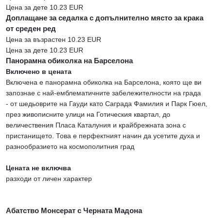
Цена за дете 10.23 EUR
Доплащане за седалка с допълнително място за крака
от среден ред
Цена за възрастен 10.23 EUR
Цена за дете 10.23 EUR
Панорамна обиколка на Барселона
Включено в цената
Включена е панорамна обиколка на Барселона, която ще ви
запознае с най-емблематичните забележителности на града
- от шедьоврите на Гауди като Саграда Фамилия и Парк Гюел,
през живописните улици на Готическия квартал, до
величествения Пласа Каталуния и крайбрежната зона с
пристанището. Това е перфектният начин да усетите духа и
разнообразието на космополитния град
Цената не включва
разходи от личен характер
Абатство Монсерат с Черната Мадона