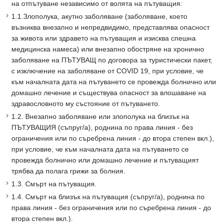
на отпътуване независимо от волята на пътуващия:
1.1.Злополука, акутно заболяване (заболяване, което
възниква внезапно и непредвидимо, представлява опасност
за живота или здравето на пътуващия и изисква спешна
медицинска намеса) или внезапно обостряне на хронично
заболяване на ПЪТУВАЩ по договора за туристически пакет,
с изключение на заболяване от COVID 19, при условие, че
към началната дата на пътуването се провежда болнично или
домашно лечение и съществува опасност за влошаване на
здравословното му състояние от пътуването.
1.2. Внезапно заболяване или злополука на близък на
ПЪТУВАЩИЯ (съпруг/а), роднина по права линия - без
ограничения или по съребрена линия - до втора степен вкл.),
при условие, че към началната дата на пътуването се
провежда болнично или домашно лечение и пътуващият
трябва да полага грижи за болния.
1.3. Смърт на пътуващия.
1.4. Смърт на близък на пътуващия (съпруг/а), роднина по
права линия - без ограничения или по съребрена линия - до
втора степен вкл.).