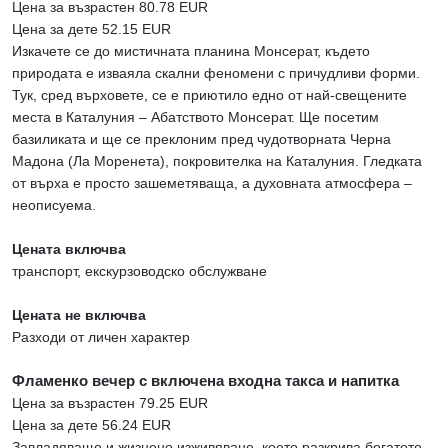
Цена за възрастен 80.78 EUR
Цена за дете 52.15 EUR
Изкачете се до мистичната планина Монсерат, където
природата е изваяла скални феномени с причудливи форми.
Тук, сред върховете, се е приютило едно от най-свещените
места в Каталуния – Абатството Монсерат. Ще посетим
базиликата и ще се преклоним пред чудотворната Черна
Мадона (Ла Моренета), покровителка на Каталуния. Гледката
от върха е просто зашеметяваща, а духовната атмосфера –
неописуема.
Цената включва
транспорт, екскурзоводско обслужване
Цената не включва
Разходи от личен характер
Фламенко вечер с включена входна такса и напитка
Цена за възрастен 79.25 EUR
Цена за дете 56.24 EUR
Завладяващо и жизнено изживяване, което разкрива богатото