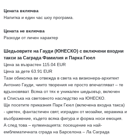
Цената включва
Напитка и един час шоу програма.
Цената не включва
Разходи от личен характер
Шедьоврите на Гауди (ЮНЕСКО) с включени входни
такси за Саграда Фамилия и Парка Гюел
Цена за възрастен 115.04 EUR
Цена за дете 63.91 EUR
Тази обиколка ви отвежда в света на визионера-архитект
Антонио Гауди, чиито творения не просто впечатляват – те
вдъхновяват. Всяка от тях е уникален шедьовър, включен
в Списъка на световното наследство на ЮНЕСКО.
Ще посетите приказния Парк Гюел (включена входна такса)
- цветен, фантастичен свят, изграден от мозайки, керамика и
въображение, където всяка фигура и форма носи емоция.
А след това – кулминацията: посещение на най-
емблематичната сграда на Барселона – Ла Саграда