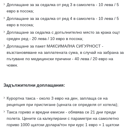
Доплащане за за седалка от ред 3 в самолета - 10 лева / 5
евро в посока;
Доплащане за за седалка от ред 4 в самолета - 10 лева / 5
евро в посока;
Доплащане за седалка с допълнително място за крака ощт
среден ред - 20 лева / 10 евро в посока;
Доплащане за пакет МАКСИМАЛНА СИГУРНОСТ -
възстановяване на заплатената сума, в случай на забрана за
пътуване по медицински причини - 40 лева / 20 евро на
човек.
Задължителни доплащания:
Курортна такса - около 3 евро на ден, заплаща се на
рецепция при пристигане (цената се определя от хотела);
Такса гориво и вредни емисии - обявява се 21 дни преди
полета. Цените са калкулирани с параметри на самолетно
гориво 1000 щатски долара/тон при курс 1 евро = 1 щатски