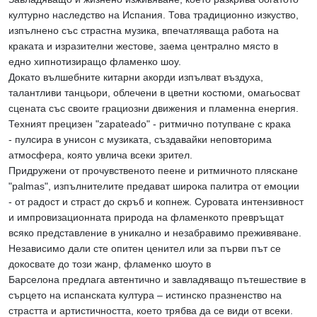
културно наследство на Испания. Това традиционно изкуство,
изпълнено със страстна музика, впечатляваща работа на
краката и изразителни жестове, заема централно място в
едно хипнотизиращо фламенко шоу.
Докато вълшебните китарни акорди изпълват въздуха,
талантливи танцьори, облечени в цветни костюми, омагьосват
сцената със своите грациозни движения и пламенна енергия.
Техният прецизен "zapateado" - ритмично потупване с крака
- пулсира в унисон с музиката, създавайки неповторима
атмосфера, която увлича всеки зрител.
Придружени от прочувственото пеене и ритмичното пляскане
"palmas", изпълнителите предават широка палитра от емоции
- от радост и страст до скръб и копнеж. Суровата интензивност
и импровизационната природа на фламенкото превръщат
всяко представление в уникално и незабравимо преживяване.
Независимо дали сте опитен ценител или за първи път се
докосвате до този жанр, фламенко шоуто в
Барселона предлага автентично и завладяващо пътешествие в
сърцето на испанската култура – истинско празненство на
страстта и артистичността, което трябва да се види от всеки.