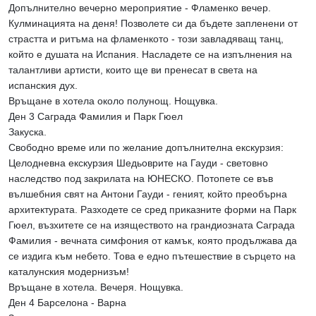
Допълнително вечерно мероприятие - Фламенко вечер.
Кулминацията на деня! Позволете си да бъдете запленени от
страстта и ритъма на фламенкото - този завладяващ танц,
който е душата на Испания. Насладете се на изпълнения на
талантливи артисти, които ще ви пренесат в света на
испанския дух.
Връщане в хотела около полунощ. Нощувка.
Ден 3 Саграда Фамилия и Парк Гюел
Закуска.
Свободно време или по желание допълнителна екскурзия:
Целодневна екскурзия Шедьоврите на Гауди - световно
наследство под закрилата на ЮНЕСКО. Потопете се във
вълшебния свят на Антони Гауди - геният, който преобърна
архитектурата. Разходете се сред приказните форми на Парк
Гюел, възхитете се на изяществото на грандиозната Саграда
Фамилия - вечната симфония от камък, която продължава да
се издига към небето. Това е едно пътешествие в сърцето на
каталунския модернизъм!
Връщане в хотела. Вечеря. Нощувка.
Ден 4 Барселона - Варна