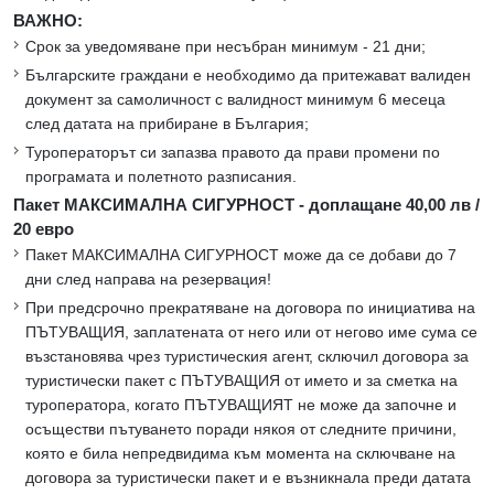
ВАЖНО:
Срок за уведомяване при несъбран минимум - 21 дни;
Българските граждани е необходимо да притежават валиден
документ за самоличност с валидност минимум 6 месеца
след датата на прибиране в България;
Туроператорът си запазва правото да прави промени по
програмата и полетното разписания.
Пакет МАКСИМАЛНА СИГУРНОСТ - доплащане 40,00 лв /
20 евро
Пакет МАКСИМАЛНА СИГУРНОСТ може да се добави до 7
дни след направа на резервация!
При предсрочно прекратяване на договора по инициатива на
ПЪТУВАЩИЯ, заплатената от него или от негово име сума се
възстановява чрез туристическия агент, сключил договора за
туристически пакет с ПЪТУВАЩИЯ от името и за сметка на
туроператора, когато ПЪТУВАЩИЯТ не може да започне и
осъществи пътуването поради някоя от следните причини,
която е била непредвидима към момента на сключване на
договора за туристически пакет и е възникнала преди датата