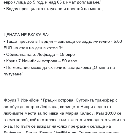
евро / лица до 5 год. и над 65 г. имат доплащане/
• Водач през цялото пътуване и престой на място;
ЦЕНАТА НЕ ВКЛЮЧВА:
• Такса престой в Гърция – заплаща се задължително - 5.00
EUR на стая на ден в хотел 3*
• Обиколна на о. Лефкада – 15 евро
• Круиз 7 Йонийски острова – 50 евро
• По желание може да сключите застраховка „Отмяна на
пътуване“
•Круиз 7 Йонийски / Гръцки острова. Сутринта трансфер с
автобус до остров Лефкада, селището Нидри / едно от
любимите места за почивка на Мария Калас /. Към 10:00 се
взема кораб, който отплава към южната и западната части на
о-ва. По пътя се виждат няколко прекрасни селища на
Лефкада – Poros, Syvota, Vasiliki и др. От западната страна