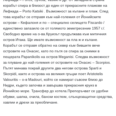
корабът спира в близост до един от прекрасните плажове на
Лефкада – Porto Katsiki . Възможност за къпане и плаж. След
това корабът се отправя към най-големия от Йонийските
острови – Кефалоня и по – специално селището Fiscardo /
единствено запазило се от голямото земетресение 1957 г./.
Свободно време на о-ва.Круизът продължава към митичния
остров Итака. Ще имате възможност за пла ж и къпане.
Корабът се отправя обратно на север към бившите вече
островите на Онасис, като по пътя се спира за снимки в
пещерата Papanikolis на остров Meganisi. Следва възможност
за плуване до най-големия от островите на Онасис – Scorpios.
Пътят минава покрай другите два негови острова Sparti и
Skorpidi, както и острова на великия гръцки поет Aristotelis
Valouritis – о-в Madouri, който се намират съвсем близо до
Нидри, където започва и завършва прекрасния круиз в
Йонийско море. Трансфер до хотела.Препоръчват се удобни
обувки, шапка, очила, бански костюм, слънцезащитни средства,
хавлии и дрехи за преобличане.