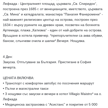
Лефкада - Централният площад, църквата „Св. Спиридон“,
построена през 1685 г. от венецианците, кметството, църквата
„Св. Мина“ и катедралата; манастира "Панагия Фанеромени" -
най-важният религиозен център на острова, построен през
1634 г. върху руините на древен храм, посветен на богинята
Артемида; плажа „Катизма“ - един от най-добрите на острова.
Връщане в хотела привечер. *препоръчителни са аква обувки,
бански, слънчеви очила и шапки*.Вечеря. Нощувка.
4 Ден:
Закуска. Отпътуване за България. Пристигане в София
вечерта.
ЦЕНАТА ВКЛЮЧВА:
• Транспорт с комфортен автобус по посочения маршрут
• Пътни и магистрални такси
• 3 нощувки със закуски и вечери в хотел Villagio Maistro* на о.
Лефкада
• Медицинска застраховка с “Асистанс” и покритие от 5 000