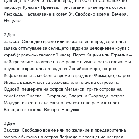
Дупница, в 7.30 ч. от Благоевград, в 8.00 ч. от Сандански по
маршрут Кулата - Превеза. Пристигане привечер на остров
Лефкада. Настаняване в хотел 3*. Свободно време. Вечеря.
Нощувка.
2 Ден:
Закуска. Свободно време или по желание и предварителна
заявка отпътуване за селището Нидри за целодневен круиз с
кораб (продължителност 9 часа): Порто Кацики или Егремни –
най-красивите плажове на острова с възможност за скачане и
плуване в кристалната вода на Йонийско море; остров
Кефалония със свободно време в градчето Фискардо; остров
Итака с възможност за разходка или плаж на острова на
Одисей; пещерите на остров Меганиси; трите острова на
семейство Онасис – Скорпиос, Спарти и Скорпиди; остров
Мадури, известен със своята вечнозелена растителност.
Връщане в хотела. Вечеря. Нощувка.
3 Ден:
Закуска. Свободно време или по желание и предварителна
заявка обиколка на остров Лефкада с посещение на: град