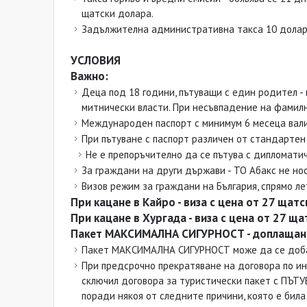
щатски долара.
Задължителна административна такса 10 долара 
УСЛОВИЯ
Важно:
Деца под 18 години, пътуващи с един родител -
митнически власти. При несъвпадение на фамилн
Международен паспорт с минимум 6 месеца вали
При пътуване с паспорт различен от стандартен
Не е препоръчително да се пътува с дипломатич
За граждани на други държави - ТО Абакс не нос
Визов режим за граждани на България, спрямо ле
При кацане в Кайро - виза с цена от 27 щатс
При кацане в Хургада - виза с цена от 27 ща
Пакет МАКСИМАЛНА СИГУРНОСТ - доплащане 
Пакет МАКСИМАЛНА СИГУРНОСТ може да се добав
При предсрочно прекратяване на договора по ин
сключил договора за туристически пакет с ПЪТ
поради някоя от следните причини, която е бил