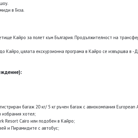
шоу.
миди в Гиза.
етище Кайро за полет към България. Продължителност на трансфер
о Кайро, цялата екскурзионна програма в Кайро се извършва в -Д
рждение):
стриран багаж 20 кг/ 5 кг ръчен багаж с авиокомпания European Ai
в избрания хотел;
rk Resort Cairo или подобен в Кайро;
узей и Пирамидите с автобус;