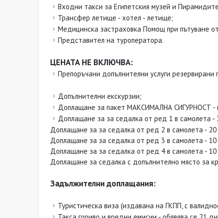
Входни такси за Египетския музей и Пирамидите
Трансфер летище - хотел - летище;
Медицинска застраховка Помощ при пътуване от Е
Представител на туроператора.
ЦЕНАТА НЕ ВКЛЮЧВА:
Препоръчани допълнителни услуги резервирани 
Допълнителни екскурзии;
Доплащане за пакет МАКСИМАЛНА СИГУРНОСТ - въз
Доплащане за за седалка от ред 1 в самолета - 3
Доплащане за за седалка от ред 2 в самолета - 20 
Доплащане за за седалка от ред 3 в самолета - 10 л
Доплащане за за седалка от ред 4 в самолета - 10 л
Доплащане за седалка с допълнително място за крак
Задължителни доплащания:
Туристическа виза (издавана на ГКПП, с валидно
Такса гориво и вредни емисии - обявява се 21 д