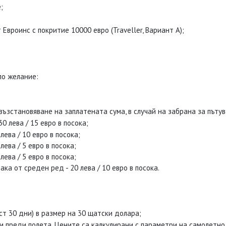
;
вроинс с покритие 10000 евро (Traveller, Вариант А);
по желание:
становяване на заплатената сума, в случай на забрана за пътува
0 лева / 15 евро в посока;
лева / 10 евро в посока;
ева / 5 евро в посока;
ева / 5 евро в посока;
а от среден ред - 20 лева / 10 евро в посока.
ст 30 дни) в размер на 30 щатски долара;
ни преди полета. Цените са калкулирани с параметри на самолетно 