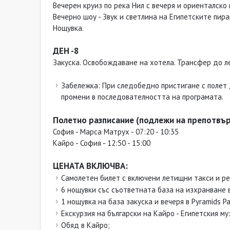
Вечерен круиз по река Нил с вечеря и ориенталско 
Вечерно шоу - Звук и светлина на Египетските пира
Нощувка.
ДЕН -8
Закуска. Освобождаване на хотела. Трансфер до л
Забележка: При следобедно пристигане с полет д
промени в последователността на програмата.
Полетно разписание (подлежи на препотвъ
София - Марса Матрух - 07:20 - 10:35
Кайро - София - 12:50 - 15:00
ЦЕНАТА ВКЛЮЧВА:
Самолетен билет с включени летищни такси и реги
6 нощувки със съответната база на изхранване 
1 нощувка на база закуска и вечеря в Pyramids Pa
Екскурзия на български на Кайро - Египетския м
Обяд в Кайро;