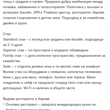
площ с градини и палми. Предлага добра комбинация между
почивка, забавления и таласотерапия. Разполага с външен и
вътрешен басейн, SPA и Thalasso център, ресторанти, барове,
спортни съоръжения и детски зони. Подходящ е за семейства,
двойки и групи.
Стаи
Standard стаи – с изглед към градина или басейн, подходящи
за 2–3 души
Superior стаи – по-просторни и модерно обзаведени
Family стаи – с допълнително пространство, предназначени за
семейства
Suite – с отделна дневна зона и по-високо ниво на комфорт
Всички стаи са оборудвани с климатик, сателитна телевизия,
баня с душ или вана, телефон, балкон или тераса. Мини
хладилник и сейф се предлагат според типа стая или срещу
доплащане. Wi-Fi е наличен в общите части.
Видове ресторанти и барове
Основен ресторант – предлага международна кухня на
бюфет, с тематични вечери