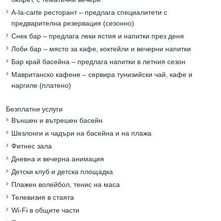
A-la-carte ресторант – предлага специалитети с
предварителна резервация (сезонно)
Снек бар – предлага леки ястия и напитки през деня
Лоби бар – място за кафе, коктейли и вечерни напитки
Бар край басейна – предлага напитки в летния сезон
Мавританско кафене – сервира тунизийски чай, кафе и
наргиле (платено)
Безплатни услуги
Външен и вътрешен басейн
Шезлонги и чадъри на басейна и на плажа
Фитнес зала
Дневна и вечерна анимация
Детски клуб и детска площадка
Плажен волейбол, тенис на маса
Телевизия в стаята
Wi-Fi в общите части