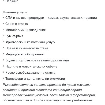
Паркинг
Платени услуги
СПА и таласо процедури – хамам, сауна, масажи, терапии
Сейф в стаята
Минибар/мини хладилник
Рум сървиз
Фризьорски и козметични услуги
Пране и химическо чистене
Медицинско обслужване
Водни спортове чрез външни доставчици
Наргиле в мавританското кафене
Късно освобождаване на стаята
Трансфери и допълнителни екскурзии
Ръководството си запазва правото да прави всякакви
спонтанни промени в горната концепция поради
метеорологичните условия, гост заявки и форсмажорни
обстоятелства и др.- без предварително уведомяване.