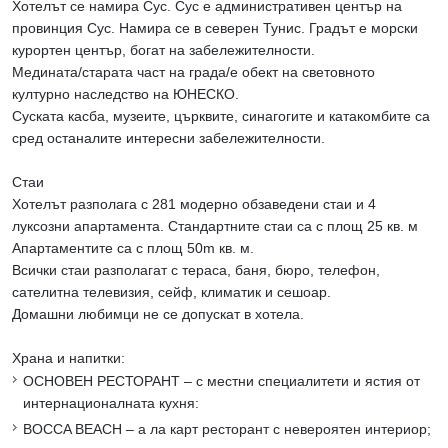
Хотелът се намира Сус. Сус е административен център на
провинция Сус. Намира се в северен Тунис. Градът е морски
курортен център, богат на забележителности.
Медината/старата част на града/е обект на световното
културно наследство на ЮНЕСКО.
Суската касба, музеите, църквите, синагогите и катакомбите са
сред останалите интересни забележителности.
Стаи
Хотелът разполага с 281 модерно обзаведени стаи и 4
луксозни апартамента. Стандартните стаи са с площ 25 кв. м
Апартаментите са с площ 50m кв. м.
Всички стаи разполагат с тераса, баня, бюро, телефон,
сателитна телевизия, сейф, климатик и сешоар.
Домашни любимци не се допускат в хотела.
Храна и напитки:
ОСНОВЕН РЕСТОРАНТ – с местни специалитети и ястия от
интернационалната кухня:
BOCCA BEACH – а ла карт ресторант с невероятен интериор;