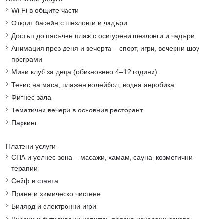
Wi-Fi в общите части
Открит басейн с шезлонги и чадъри
Достъп до пясъчен плаж с осигурени шезлонги и чадъри
Анимация през деня и вечерта – спорт, игри, вечерни шоу
програми
Мини клуб за деца (обикновено 4–12 години)
Тенис на маса, плажен волейбол, водна аеробика
Фитнес зала
Тематични вечери в основния ресторант
Паркинг
Платени услуги
СПА и уелнес зона – масажи, хамам, сауна, козметични
терапии
Сейф в стаята
Пране и химическо чистене
Билярд и електронни игри