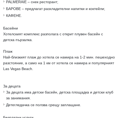
PALMERAIE – снек ресторант;
БАРОВЕ – предлагат разхладителни напитки и коктейли;
КАФЕНЕ.
Басейни
Хотелският комплекс разполага с открит плувен басейн с
детска пързалка.
Плаж
Най-близкият плаж до хотела се намира на 1-2 мин. пешеходно
разстояние, а само на 1 км от хотела се намира и популярният
Las Vegas Beach.
За децата
За децата има детски басейн, детска площадка и детски клуб
за занимания.
Детегледачка се ползва срещу заплащане.
Безплатни услуги