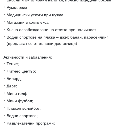
Вносни и бутилирани напитки, прясно изцедени сокове
Румсървиз
Медицински услуги при нужда
Магазини в комплекса
Късно освобождаване на стаята при наличност
Водни спортове на плажа – джет, банан, парасейлинг
(предлагат се от външни доставчици)
Активности и забавления:
Тенис;
Фитнес център;
Билярд;
Дартс;
Мини голф;
Мини футбол;
Плажен волейбол;
Водни спортове;
Развлекателни програми;