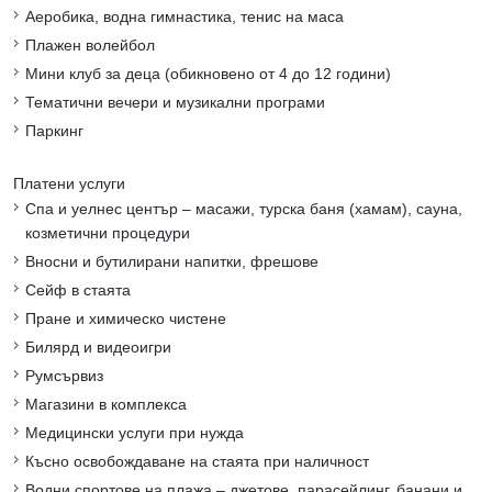
Аеробика, водна гимнастика, тенис на маса
Плажен волейбол
Мини клуб за деца (обикновено от 4 до 12 години)
Тематични вечери и музикални програми
Паркинг
Платени услуги
Спа и уелнес център – масажи, турска баня (хамам), сауна,
козметични процедури
Вносни и бутилирани напитки, фрешове
Сейф в стаята
Пране и химическо чистене
Билярд и видеоигри
Румсървиз
Магазини в комплекса
Медицински услуги при нужда
Късно освобождаване на стаята при наличност
Водни спортове на плажа – джетове, парасейлинг, банани и