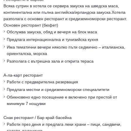
Всяка сутрин в хотела се сервира закуска на шведска маса,
континентална или пълна английска/ирландска закуска.Хотела
разполага с основен ресторант и средиземноморски ресторант.
Основен ресторант (бюфет)
Обслужва закуска, обяд и вечеря на блок маса
Предлага интернационална и тунизийска кухня
Има тематични вечери няколко пъти седмично – италианска,
ориенталска, морска
Разполага с вътрешна зала и открита тераса
А-ла-карт ресторант
Работи с предварителна резервация
Предлага местни и средиземноморски специалитети
Обикновено едно посещение е включено при престой от
минимум 7 нощувки
Снак ресторант / Бар край басейна
Работи през деня и предлага леки храни – пици, сандвичи,
салати, палачинки