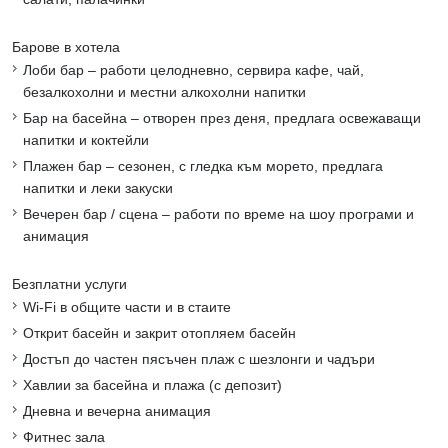
Барове в хотела
Лоби бар – работи целодневно, сервира кафе, чай,
безалкохолни и местни алкохолни напитки
Бар на басейна – отворен през деня, предлага освежаващи
напитки и коктейли
Плажен бар – сезонен, с гледка към морето, предлага
напитки и леки закуски
Вечерен бар / сцена – работи по време на шоу програми и
анимация
Безплатни услуги
Wi-Fi в общите части и в стаите
Открит басейн и закрит отопляем басейн
Достъп до частен пясъчен плаж с шезлонги и чадъри
Хавлии за басейна и плажа (с депозит)
Дневна и вечерна анимация
Фитнес зала