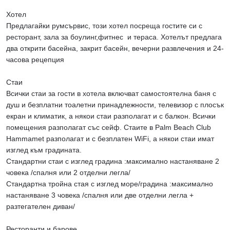
Хотел
Предлагайки румсървис, този хотел посреща гостите си с
ресторант, зала за боулинг,фитнес и тераса. Хотелът предлага
два открити басейна, закрит басейн, вечерни развлечения и 24-
часова рецепция
Стаи
Всички стаи за гости в хотела включват самостоятелна баня с
душ и безплатни тоалетни принадлежности, телевизор с плосък
екран и климатик, а някои стаи разполагат и с балкон. Всички
помещения разполагат със сейф. Стаите в Palm Beach Club
Hammamet разполагат и с безплатен WiFi, а някои стаи имат
изглед към градината.
Стандартни стаи с изглед градина :максимално настаняване 2
човека /спалня или 2 отделни легла/
Стандартна тройна стая с изглед море/градина :максимално
настаняване 3 човека /спалня или две отделни легла +
разтегателен диван/
Ресторанти и барове