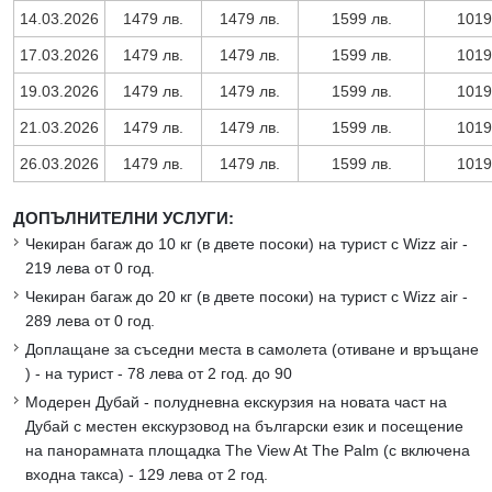
14.03.2026
1479 лв.
1479 лв.
1599 лв.
1019
17.03.2026
1479 лв.
1479 лв.
1599 лв.
1019
19.03.2026
1479 лв.
1479 лв.
1599 лв.
1019
21.03.2026
1479 лв.
1479 лв.
1599 лв.
1019
26.03.2026
1479 лв.
1479 лв.
1599 лв.
1019
ДОПЪЛНИТЕЛНИ УСЛУГИ:
Чекиран багаж до 10 кг (в двете посоки) на турист с Wizz air -
219 лева от 0 год.
Чекиран багаж до 20 кг (в двете посоки) на турист с Wizz air -
289 лева от 0 год.
Доплащане за съседни места в самолета (отиване и връщане
) - на турист - 78 лева от 2 год. до 90
Mодерен Дубай - полудневна екскурзия на новата част на
Дубай с местен екскурзовод на български език и посещение
на панорамната площадка The View At The Palm (с включена
входна такса) - 129 лева от 2 год.