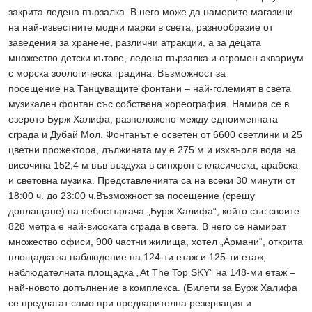
закрита ледена пързалка. В него може да намерите магазини
на най-известните модни марки в света, разнообразие от
заведения за хранене, различни атракции, а за децата
множество детски кътове, ледена пързалка и огромен аквариум
с морска зоологическа градина. Възможност за
посещение на Танцуващите фонтани – най-големият в света
музикален фонтан със собствена хореография. Намира се в
езерото Бурж Халифа, разположено между едноименната
сграда и Дубай Мол. Фонтанът е осветен от 6600 светлини и 25
цветни прожектора, дължината му е 275 м и изхвърля вода на
височина 152,4 м във въздуха в синхрон с класическа, арабска
и световна музика. Представленията са на всеки 30 минути от
18:00 ч. до 23:00 ч.Възможност за посещение (срещу
доплащане) на небостъргача „Бурж Халифа“, който със своите
828 метра е най-високата сграда в света. В него се намират
множество офиси, 900 частни жилища, хотел „Армани“, открита
площадка за наблюдение на 124-ти етаж и 125-ти етаж,
наблюдателната площадка „At The Top SKY“ на 148-ми етаж –
най-новото допълнение в комплекса. (Билети за Бурж Халифа
се предлагат само при предварителна резервация и