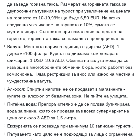
да въведе горивна такса. Размерът на горивната такса за
двупосочни пътувания на турист при увеличение на цената
на горивото от 10-19,99% ще бъде 6,50 EUR. На всяко
следващо увеличение на горивото с 10%, сумата се
мултиплицира. Съответно при намаление на цената на
горивото, горивната такса се намалява пропорционално.
Валута: Местната парична единица е дирхам (AED). 1
дирхам=100 филца. Курсът на дирхама към долара е
фиксиран. 1 USD=3.66 AED. Обмяна на валута може да се
извърши в многобройните обменни бюра, които работят без
комисионна. Няма рестрикции за внос или износ на местна и
чуждестранна валута.
Алкохол: Спиртни напитки не се продават в магазините -
купете си алкохол от безмитна зона. Не пийте на улицата.
Питейна вода: Препоръчително е да се ползва бутилирана
вода за пиене, която се продава във всеки супермаркет на
цена от около 3 AED за 1.5 литра.
Екскурзията се провежда при минимум 10 записани туристи.
Пътуването като цяло не е подходящо за лица с ограничена