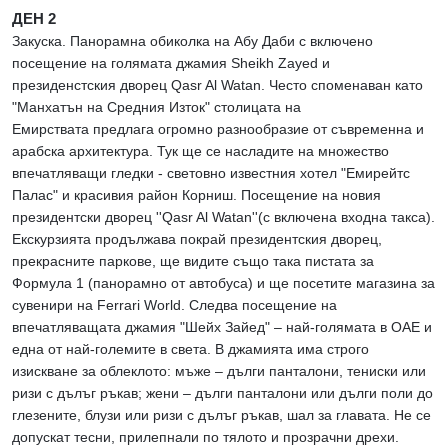
ДЕН 2
Закуска. Панорамна обиколка на Абу Даби с включено
посещение на голямата джамия Sheikh Zayed и
президенстския дворец Qasr Al Watan. Често споменаван като
"Манхатън на Средния Изток" столицата на
Емирствата предлага огромно разнообразие от съвременна и
арабска архитектура. Тук ще се насладите на множество
впечатляващи гледки - световно известния хотел "Емирейтс
Палас" и красивия район Корниш. Посещение на новия
президентски дворец ''Qasr Al Watan''(с включена входна такса).
Екскурзията продължава покрай президентския дворец,
прекрасните паркове, ще видите също така пистата за
Формула 1 (панорамно от автобуса) и ще посетите магазина за
сувенири на Ferrari World. Следва посещение на
впечатляващата джамия "Шейх Зайед" – най-голямата в ОАЕ и
една от най-големите в света. В джамията има строго
изискване за облеклото: мъже – дълги панталони, тениски или
ризи с дълъг ръкав; жени – дълги панталони или дълги поли до
глезените, блузи или ризи с дълъг ръкав, шал за главата. Не се
допускат тесни, прилепнали по тялото и прозрачни дрехи.