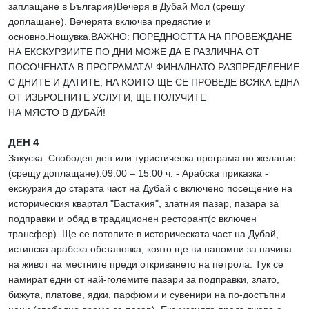
заплащане в България)Вечеря в Дубай Мол (срещу
доплащане). Вечерята включва предястиe и
основно.Нощувка.ВАЖНО: ПОРЕДНОСТТА НА ПРОВЕЖДАНЕ
НА ЕКСКУРЗИИТЕ ПО ДНИ МОЖЕ ДА Е РАЗЛИЧНА ОТ
ПОСОЧЕНАТА В ПРОГРАМАТА! ФИНАЛНАТО РАЗПРЕДЕЛЕНИЕ
С ДНИТЕ И ДАТИТЕ, НА КОИТО ЩЕ СЕ ПРОВЕДЕ ВСЯКА ЕДНА
ОТ ИЗБРОЕНИТЕ УСЛУГИ, ЩЕ ПОЛУЧИТЕ
НА МЯСТО В ДУБАЙ!
ДЕН 4
Закуска. Свободен ден или туристическа програма по желание
(срещу доплащане):09:00 – 15:00 ч. - Арабска приказка -
екскурзия до старата част на Дубай с включено посещение на
историческия квартал "Бастакия", златния пазар, пазара за
подправки и обяд в традиционен ресторант(с включен
трансфер). Ще се потопите в историческата част на Дубай,
истинска арабска обстановка, която ще ви напомни за начина
на живот на местните преди откриването на петрола. Tук се
намират едни от най-големите пазари за подправки, злато,
бижута, платове, ядки, парфюми и сувенири на по-достъпни