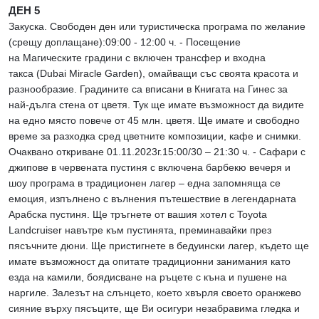
ДЕН 5
Закуска. Свободен ден или туристическа програма по желание
(срещу доплащане):09:00 - 12:00 ч. - Посещение
на Магическите градини с включен трансфер и входна
такса (Dubai Miracle Garden), омайващи със своята красота и
разнообразие. Градините са вписани в Книгата на Гинес за
най-дълга стена от цветя. Тук ще имате възможност да видите
на едно място повече от 45 млн. цветя. Ще имате и свободно
време за разходка сред цветните композиции, кафе и снимки.
Очаквано откриване 01.11.2023г.15:00/30 – 21:30 ч. - Сафари с
джипове в червената пустиня с включена барбекю вечеря и
шоу програма в традиционен лагер – една запомняща се
емоция, изпълнено с вълнения пътешествие в легендарната
Арабска пустиня. Ще тръгнете от вашия хотел с Toyota
Landcruiser навътре към пустинята, преминавайки през
пясъчните дюни. Ще пристигнете в бедуински лагер, където ще
имате възможност да опитате традиционни занимания като
езда на камили, боядисване на ръцете с къна и пушене на
наргиле. Залезът на слънцето, което хвърля своето оранжево
сияние върху пясъците, ще Ви осигури незабравима гледка и