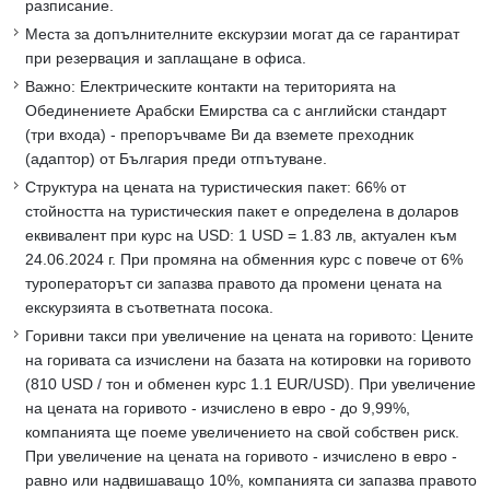
разписание.
Места за допълнителните екскурзии могат да се гарантират
при резервация и заплащане в офиса.
Важно: Електрическите контакти на територията на
Обединениете Арабски Емирства са с английски стандарт
(три входа) - препоръчваме Ви да вземете преходник
(адаптор) от България преди отпътуване.
Структура на цената на туристическия пакет: 66% от
стойността на туристическия пакет е определена в доларов
еквивалент при курс на USD: 1 USD = 1.83 лв, актуален към
24.06.2024 г. При промяна на обменния курс с повече от 6%
туроператорът си запазва правото да промени цената на
екскурзията в съответната посока.
Горивни такси при увеличение на цената на горивото: Цените
на горивата са изчислени на базата на котировки на горивото
(810 USD / тон и обменен курс 1.1 EUR/USD). При увеличение
на цената на горивото - изчислено в евро - до 9,99%,
компанията ще поеме увеличението на свой собствен риск.
При увеличение на цената на горивото - изчислено в евро -
равно или надвишаващо 10%, компанията си запазва правото