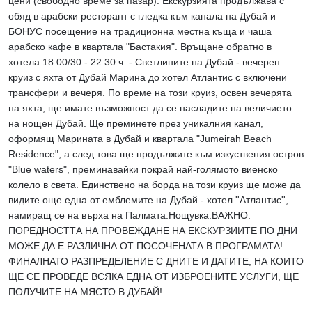
цени (свободно време за пазар). Екскурзията продължава с
обяд в арабски ресторант с гледка към канала на Дубай и
БОНУС посещение на традиционна местна къща и чаша
арабско кафе в квартала "Бастакия". Връщане обратно в
хотела.18:00/30 - 22.30 ч. - Светлините на Дубай - вечерен
круиз с яхта от Дубай Марина до хотел Атлантис с включени
трансфери и вечеря. По време на този круиз, освен вечерята
на яхта, ще имате възможност да се насладите на величието
на нощен Дубай. Ще преминете през уникалния канал,
оформящ Марината в Дубай и квартала "Jumeirah Beach
Residence", а след това ще продължите към изкуствения остров
"Blue waters", преминавайки покрай най-голямото виенско
колело в света. Единствено на борда на този круиз ще може да
видите още една от емблемите на Дубай - хотел ''Атлантис'',
намиращ се на върха на Палмата.Нощувка.ВАЖНО:
ПОРЕДНОСТТА НА ПРОВЕЖДАНЕ НА ЕКСКУРЗИИТЕ ПО ДНИ
МОЖЕ ДА Е РАЗЛИЧНА ОТ ПОСОЧЕНАТА В ПРОГРАМАТА!
ФИНАЛНАТО РАЗПРЕДЕЛЕНИЕ С ДНИТЕ И ДАТИТЕ, НА КОИТО
ЩЕ СЕ ПРОВЕДЕ ВСЯКА ЕДНА ОТ ИЗБРОЕНИТЕ УСЛУГИ, ЩЕ
ПОЛУЧИТЕ НА МЯСТО В ДУБАЙ!