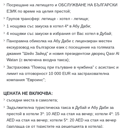
Посрещане на летището и ОБСЛУЖВАНЕ НА БЪЛГАРСКИ
ЕЗИК по време на целия престой;
Групов трансфер: летище - хотел - летище;
1 нощувка със закуска в хотел 4* в Абу Даби;
4 нощувки със закуски в избрания от Вас хотел в Дубай;
Панорамна обиколка на Абу Даби с лицензиран местен
екскурзовод на български език с посещение на голямата
джамия "Шейх Зайед" и новия президентски дворец Qasr Al
Watan (с включена входна такса);
Застраховка "Помощ при пътуване в чужбина" с асистанс и
лимит на отговорност 10 000 EUR на застрахователна
компания "Евроинс";
ЦЕНАТА НЕ ВКЛЮЧВА:
съседни места в самолета;
Задължителна туристическа такса в Дубай и Абу Даби за
престой в хотели 3*: 10 AED на стая на вечер; хотели 4*: 15
AED на стая на вечер; хотели 5*: 20 AED на стая на вечер
(заплаща се от туристите на рецепцията в хотела);