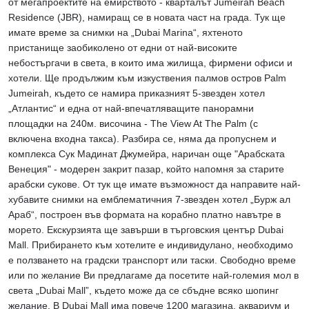
от мегапроектите на емирството - кварталът Jumeirah Beach
Residence (JBR), намиращ се в новата част на града. Тук ще
имате време за снимки на „Dubai Marina“, яхтеното
пристанище заобиколено от едни от най-високите
небостъргачи в света, в които има жилища, фирмени офиси и
хотели. Ще продължим към изкуствения палмов остров Palm
Jumeirah, където се намира приказният 5-звезден хотел
„Атлантис“ и една от най-впечатляващите панорамни
площадки на 240м. височина - The View At The Palm (с
включена входна такса). Разбира се, няма да пропуснем и
комплекса Сук Мадинат Джумейра, наричан още "Арабската
Венеция" - модерен закрит пазар, който напомня за старите
арабски сукове. От тук ще имате възможност да направите най-
хубавите снимки на емблематичния 7-звезден хотел „Бурж ал
Араб“, построен във формата на корабно платно навътре в
морето. Екскурзията ще завърши в търговския център Dubai
Mall. Прибирането към хотелите е индивидулано, необходимо
е ползването на градски транспорт или таски. Свободно време
или по желание Ви предлагаме да посетите най-големия мол в
света „Dubai Mall”, където може да се сбъдне всяко шопинг
желание. В Dubai Mall има повече 1200 магазина, аквариум и