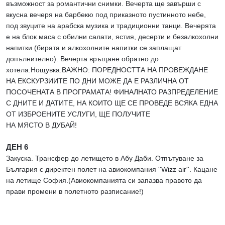
възможност за романтични снимки. Вечерта ще завърши с
вкусна вечеря на барбекю под приказното пустинното небе,
под звуците на арабска музика и традиционни танци. Вечерята
е на блок маса с обилни салати, ястия, десерти и безалкохолни
напитки (бирата и алкохолните напитки се заплащат
допълнително). Вечерта връщане обратно до
хотела.Нощувка.ВАЖНО: ПОРЕДНОСТТА НА ПРОВЕЖДАНЕ
НА ЕКСКУРЗИИТЕ ПО ДНИ МОЖЕ ДА Е РАЗЛИЧНА ОТ
ПОСОЧЕНАТА В ПРОГРАМАТА! ФИНАЛНАТО РАЗПРЕДЕЛЕНИЕ
С ДНИТЕ И ДАТИТЕ, НА КОИТО ЩЕ СЕ ПРОВЕДЕ ВСЯКА ЕДНА
ОТ ИЗБРОЕНИТЕ УСЛУГИ, ЩЕ ПОЛУЧИТЕ
НА МЯСТО В ДУБАЙ!
ДЕН 6
Закуска. Трансфер до летището в Абу Даби. Отпътуване за
България с директен полет на авиокомпания ''Wizz air''. Кацане
на летище София.(Авиокомпанията си запазва правото да
прави промени в полетното разписание!)