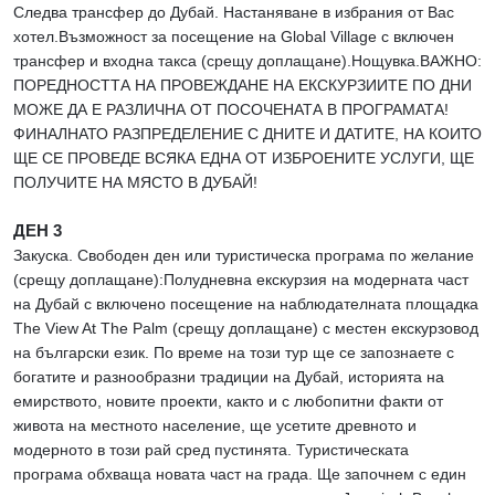
Следва трансфер до Дубай. Настаняване в избрания от Вас
хотел.Възможност за посещение на Global Village с включен
трансфер и входна такса (срещу доплащане).Нощувка.ВАЖНО:
ПОРЕДНОСТТА НА ПРОВЕЖДАНЕ НА ЕКСКУРЗИИТЕ ПО ДНИ
МОЖЕ ДА Е РАЗЛИЧНА ОТ ПОСОЧЕНАТА В ПРОГРАМАТА!
ФИНАЛНАТО РАЗПРЕДЕЛЕНИЕ С ДНИТЕ И ДАТИТЕ, НА КОИТО
ЩЕ СЕ ПРОВЕДЕ ВСЯКА ЕДНА ОТ ИЗБРОЕНИТЕ УСЛУГИ, ЩЕ
ПОЛУЧИТЕ НА МЯСТО В ДУБАЙ!
ДЕН 3
Закуска. Свободен ден или туристическа програма по желание
(срещу доплащане):Полудневна екскурзия на модерната част
на Дубай с включено посещение на наблюдателната площадка
The View At The Palm (срещу доплащане) с местен екскурзовод
на български език. По време на този тур ще се запознаете с
богатите и разнообразни традиции на Дубай, историята на
емирството, новите проекти, както и с любопитни факти от
живота на местното население, ще усетите древното и
модерното в този рай сред пустинята. Туристическата
програма обхваща новата част на града. Ще започнем с един