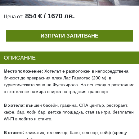
854 € / 1670 лв.
Цена от:
ИЗПРАТИ ЗАПИТВАНЕ
ОПИСАНИЕ
Местоположение:
Хотелът е разположен в непосредствена
близост до прекрасния плаж Лас Гавиотас (200 м), в
туристическата зона на Фуенхирола. На пешеходно разстояние
от хотела се намира спирка на градския транспорт.
В хотела:
външен басейн, градина, СПА център, ресторант,
кафе, бар, лоби бар, детска площадка, стая за игри, безплатен
Wi-Fi в лобито и стаите.
В стаите:
климатик, телевизор, баня, сешоар, сейф (срещу