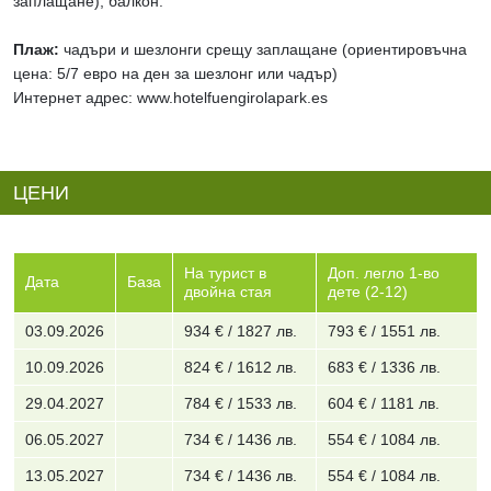
заплащане), балкон.
Плаж:
чадъри и шезлонги срещу заплащане (ориентировъчна
цена: 5/7 евро на ден за шезлонг или чадър)
Интернет адрес: www.hotelfuengirolapark.es
ЦЕНИ
На турист в
Доп. легло 1-во
Дата
База
двойна стая
дете (2-12)
03.09.2026
934 € / 1827 лв.
793 € / 1551 лв.
10.09.2026
824 € / 1612 лв.
683 € / 1336 лв.
29.04.2027
784 € / 1533 лв.
604 € / 1181 лв.
06.05.2027
734 € / 1436 лв.
554 € / 1084 лв.
13.05.2027
734 € / 1436 лв.
554 € / 1084 лв.