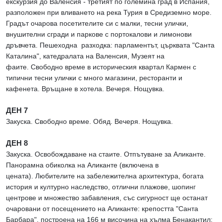
екскурзия до Валенсия - третият по големина град в Испания,
разположен при вливането на река Турия в Средиземно море.
Градът очарова посетителите си с малки, тесни улички,
внушителни сгради и паркове с портокалови и лимонови
дръвчета. Пешеходна разходка: парламентът, църквата "Санта
Каталина", катедралата на Валенсия, Музеят на
фаите. Свободно време в историческия квартал Кармен с
типични тесни улички с много магазини, ресторанти и
кафенета. Връщане в хотела. Вечеря. Нощувка.
ДЕН 7
Закуска. Свободно време. Обяд. Вечеря. Нощувка.
ДЕН 8
Закуска. Освобождаване на стаите. Отпътуване за Аликанте.
Панорамна обиколка на Аликанте (включена в
цената). Любителите на забележителна архитектура, богата
история и културно наследство, отлични плажове, шопинг
центрове и множество забавления, със сигурност ще останат
очаровани от посещението на Аликанте: крепостта "Санта
Барбара", построена на 166 м височина на хълма Бенакантил;