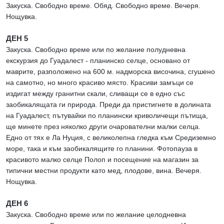
Закуска. Свободно време. Обяд. Свободно време. Вечеря.
Нощувка.
ДЕН 5
Закуска. Свободно време или по желание полудневна
екскурзия до Гуадалест - планинско селце, основано от
маврите, разположено на 600 м. надморска височина, сгушено
на самотно, но много красиво място. Красиви замъци се
издигат между гранитни скали, сливащи се в едно със
заобикалящата ги природа. Преди да пристигнете в долината
на Гуадалест, пътувайки по планински криволичещи пътища,
ще минете през няколко други очарователни малки селца.
Едно от тях е Ла Нуция, с великолепна гледка към Средиземно
море, така и към заобикалящите го планини. Фотопауза в
красивото малко селце Полоп и посещение на магазин за
типични местни продукти като мед, плодове, вина. Вечеря.
Нощувка.
ДЕН 6
Закуска. Свободно време или по желание целодневна