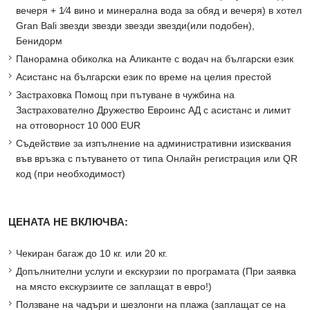
вечеря + 1∕4 вино и минерална вода за обяд и вечеря) в хотел
Gran Bali звезди звезди звезди звезди(или подобен),
Бенидорм
Панорамнa обиколка на Аликанте с водач на български език
Асистанс на български език по време на целия престой
Застраховка Помощ при пътуване в чужбина на
Застрахователно Дружество Евроинс АД с асистанс и лимит
на отговорност 10 000 EUR
Съдействие за изпълнение на административни изисквания
във връзка с пътуването от типа Онлайн регистрация или QR
код (при необходимост)
ЦЕНАТА НЕ ВКЛЮЧВА:
Чекиран багаж до 10 кг. или 20 кг.
Допълнителни услуги и екскурзии по програмата (При заявка
на място екскурзиите се заплащат в евро!)
Ползване на чадъри и шезлонги на плажа (заплащат се на