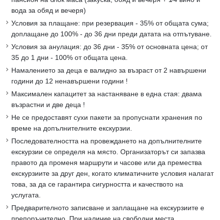
вода за обяд и вечеря)
Условия за плащане: при резервация - 35% от общата сума;
доплащане до 100% - до 36 дни преди датата на отпътуване.
Условия за анулация: до 36 дни - 35% от основната цена; от
35 до 1 дни - 100% от общата цена.
Намалението за деца е валидно за възраст от 2 навършени
години до 12 ненавършени години !
Максимален капацитет за настаняване в една стая: двама
възрастни и две деца !
Не се предоставят сухи пакети за пропуснати хранения по
време на допълнителните екскурзии.
Последователността на провеждането на допълнителните
екскурзии се определя на място. Организаторът си запазва
правото да променя маршрути и часове или да премества
екскурзиите за друг ден, когато климатичните условия налагат
това, за да се гарантира сигурността и качеството на
услугата.
Предварителното записване и заплащане на екскурзиите е
препоръчително. При наличие на свободни места