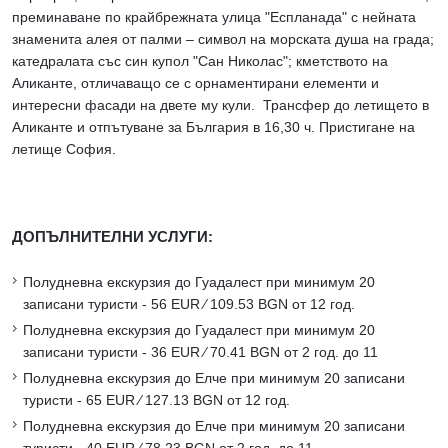
преминаване по крайбрежната улица "Еспланада" с нейната
знаменита алея от палми – символ на морската душа на града;
катедралата със син купол "Сан Николас"; кметството на
Аликанте, отличаващо се с орнаментирани елементи и
интересни фасади на двете му кули. Трансфер до летището в
Аликанте и отпътуване за България в 16,30 ч. Пристигане на
летище София.
ДОПЪЛНИТЕЛНИ УСЛУГИ:
Полудневна екскурзия до Гуадалест при минимум 20
записани туристи - 56 EUR ∕ 109.53 BGN от 12 год.
Полудневна екскурзия до Гуадалест при минимум 20
записани туристи - 36 EUR ∕ 70.41 BGN от 2 год. до 11
Полудневна екскурзия до Елче при минимум 20 записани
туристи - 65 EUR ∕ 127.13 BGN от 12 год.
Полудневна екскурзия до Елче при минимум 20 записани