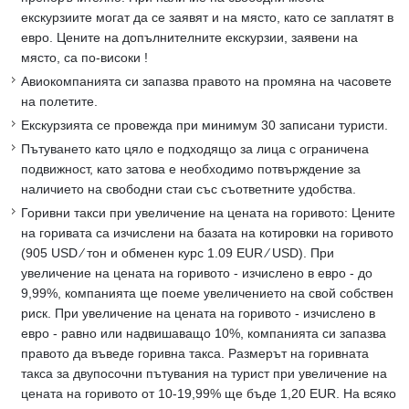
екскурзиите могат да се заявят и на място, като се заплатят в
евро. Цените на допълнителните екскурзии, заявени на
място, са по-високи !
Авиокомпанията си запазва правото на промяна на часовете
на полетите.
Екскурзията се провежда при минимум 30 записани туристи.
Пътуването като цяло е подходящо за лица с ограничена
подвижност, като затова е необходимо потвърждение за
наличието на свободни стаи със съответните удобства.
Горивни такси при увеличение на цената на горивото: Цените
на горивата са изчислени на базата на котировки на горивото
(905 USD ∕ тон и обменен курс 1.09 EUR ∕ USD). При
увеличение на цената на горивото - изчислено в евро - до
9,99%, компанията ще поеме увеличението на свой собствен
риск. При увеличение на цената на горивото - изчислено в
евро - равно или надвишаващо 10%, компанията си запазва
правото да въведе горивна такса. Размерът на горивната
такса за двупосочни пътувания на турист при увеличение на
цената на горивото от 10-19,99% ще бъде 1,20 EUR. На всяко