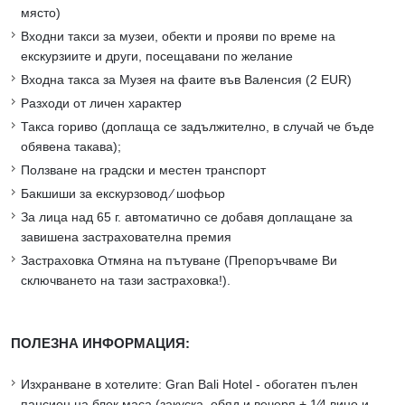
място)
Входни такси за музеи, обекти и прояви по време на
екскурзиите и други, посещавани по желание
Входна такса за Музея на фаите във Валенсия (2 EUR)
Разходи от личен характер
Такса гориво (доплаща се задължително, в случай че бъде
обявена такава);
Ползване на градски и местен транспорт
Бакшиши за екскурзовод ∕ шофьор
За лица над 65 г. автоматично се добавя доплащане за
завишена застрахователна премия
Застраховка Отмяна на пътуване (Препоръчваме Ви
сключването на тази застраховка!).
ПОЛЕЗНА ИНФОРМАЦИЯ:
Изхранване в хотелите: Gran Bali Hotel - обогатен пълен
пансион на блок маса (закуска, обяд и вечеря + 1∕4 вино и