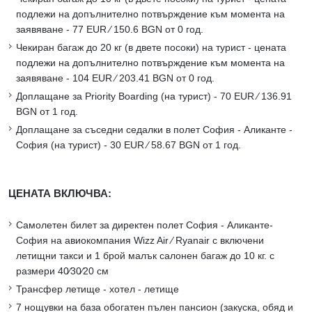
подлежи на допълнително потвърждение към момента на
заявяване - 77 EUR ∕ 150.6 BGN от 0 год.
Чекиран багаж до 20 кг (в двете посоки) на турист - цената
подлежи на допълнително потвърждение към момента на
заявяване - 104 EUR ∕ 203.41 BGN от 0 год.
Доплащане за Priority Boarding (на турист) - 70 EUR ∕ 136.91
BGN от 1 год.
Доплащане за съседни седалки в полет София - Аликанте -
София (на турист) - 30 EUR ∕ 58.67 BGN от 1 год.
ЦЕНАТА ВКЛЮЧВА:
Самолетен билет за директен полет София - Аликанте-
София на авиокомпания Wizz Air ∕ Ryanair с включени
летищни такси и 1 брой малък салонен багаж до 10 кг. с
размери 40∕30∕20 см
Трансфер летище - хотел - летище
7 нощувки на база обогатен пълен пансион (закуска, обяд и