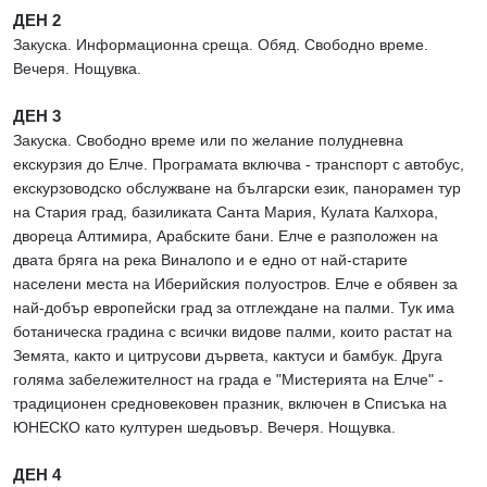
ДЕН 2
Закуска. Информационна среща. Обяд. Свободно време.
Вечеря. Нощувка.
ДЕН 3
Закуска. Свободно време или по желание полудневна
екскурзия до Елче. Програмата включва - транспорт с автобус,
екскурзоводско обслужване на български език, панорамен тур
на Стария град, базиликата Санта Мария, Кулата Калхора,
двореца Алтимира, Арабските бани. Елче е разположен на
двата бряга на река Виналопо и е едно от най-старите
населени места на Иберийския полуостров. Елче е обявен за
най-добър европейски град за отглеждане на палми. Тук има
ботаническа градина с всички видове палми, които растат на
Земята, както и цитрусови дървета, кактуси и бамбук. Друга
голяма забележителност на града е "Мистерията на Елче" -
традиционен средновековен празник, включен в Списъка на
ЮНЕСКО като културен шедьовър. Вечеря. Нощувка.
ДЕН 4