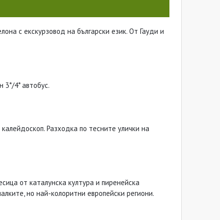
лона с екскурзовод на български език. От Гауди и
 3*/4* автобус.
 калейдоскоп. Разходка по тесните улички на
есица от каталунска култура и пиренейска
алките, но най-колоритни европейски региони.