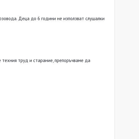
урзовода. Деца до 6 години не използват слушалки
 техния труд и старание, препоръчваме да