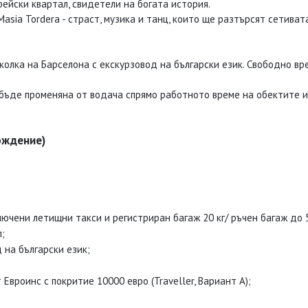
ейски квартал, свидетели на богата история.
sia Tordera - страст, музика и танц, които ще разтърсят сетивата
олка на Барселона с екскурзовод на български език. Свободно вр
бъде променяна от водача спрямо работното време на обектите и
рждение)
ючени летищни такси и регистриран багаж 20 кг/ ръчен багаж до 5 к
;
 на български език;
вроинс с покритие 10000 евро (Traveller, Вариант А);