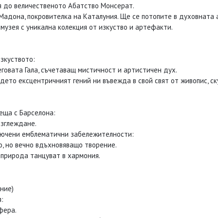
я до величественото Абатство Монсерат.
Мадона, покровителка на Каталуния. Ще се потопите в духовната
узея с уникална колекция от изкуство и артефакти.
изкуството:
говата Гала, съчетаващ мистичност и артистичен дух.
дето ексцентричният гений ни въвежда в свой свят от живопис, ск
еща с Барселона:
зглеждане.
ключени емблематични забележителности:
о, но вечно вдъхновяващо творение.
и природа танцуват в хармония.
ние)
:
фера.