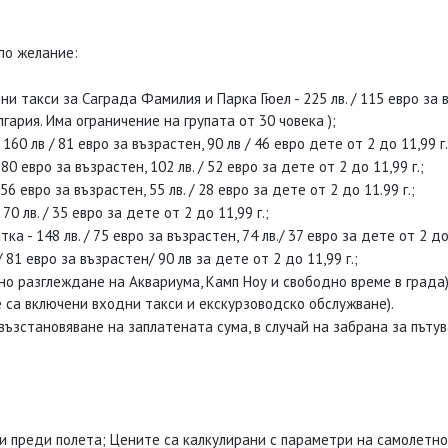
по желание:
такси за Саграда Фамилия и Парка Гюел - 225 лв. / 115 евро за въз
ария. Има ограничение на групата от 30 човека );
0 лв / 81 евро за възрастен, 90 лв / 46 евро дете от 2 до 11,99 г.
0 евро за възрастен, 102 лв. / 52 евро за дете от 2 до 11,99 г.;
6 евро за възрастен, 55 лв. / 28 евро за дете от 2 до 11.99 г.;
70 лв. / 35 евро за дете от 2 до 11,99 г.;
 - 148 лв. / 75 евро за възрастен, 74 лв./ 37 евро за дете от 2 до 
 81 евро за възрастен/ 90 лв за дете от 2 до 11,99 г.;
разглеждане на Аквариума, Камп Ноу и свободно време в града) - 10
не са включени входни такси и екскурзоводско обслужване).
становяване на заплатената сума, в случай на забрана за пътува
ни преди полета; Цените са калкулирани с параметри на самолетно