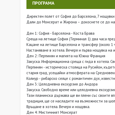
ПРОГРАМА
Директен полет от София до Барселона, 7 нощувки 
Дали до Монсерат и Жирона – докоснете се до на
Ден 1: София - Барселона - Коста Брава
Среща на летище София (Терминал 1) два часа преди
Кацане на летище Барселона и трансфер (около 1 ч
Настаняване в хотела. Вечеря и първа нощувка на 
Ден 2: Перпинян и магията на Южна Франция
Закуска. Информационна среща с гида в хотела. Св
Перпинян - историческа столица на Русийон, къдет
стария град, усещайки атмосферата на Средновек
Колиур - рибарско селце с романтичен дух, извест
Ден 3: Целодневна екскурзия до Андора
Закуска. Свободно време или целодневна екскурзи
Тази планинска държава ще ви плени със своите вп
традиция, ще се насладите на възможности за шоп
Връщане в хотела. Вечеря и нощувка.
Ден 4: Мистичният Монсерат