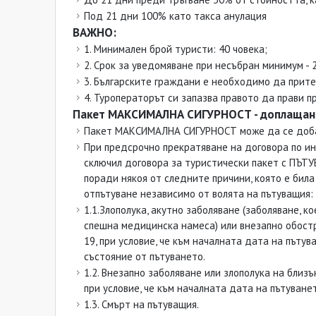
Под 21 дни 100% като такса анулация
ВАЖНО:
1. Минимален брой туристи: 40 човека;
2. Срок за уведомяване при несъбран минимум - 
3. Българските граждани е необходимо да прите
4. Туроператорът си запазва правото да прави п
Пакет МАКСИМАЛНА СИГУРНОСТ - доплащане 
Пакет МАКСИМАЛНА СИГУРНОСТ може да се добав
При предсрочно прекратяване на договора по ин
сключил договора за туристически пакет с ПЪТ
поради някоя от следните причини, която е бил
отпътуване независимо от волята на пътуващия:
1.1.Злополука, акутно заболяване (заболяване, 
спешна медицинска намеса) или внезапно обостр
19, при условие, че към началната дата на път
състояние от пътуването.
1.2. Внезапно заболяване или злополука на близъ
при условие, че към началната дата на пътуван
1.3. Смърт на пътуващия.