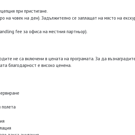
ецепция при пристигане.
евро на човек на ден). Задължително се заплащат на място на екск
ndling fee за офиса на местния партньор).
дите не са включени в цената на програмата. За да възнаградите
шата благодарност е високо ценена.
зервиране
и полета
ция
улация
ато такса анулация