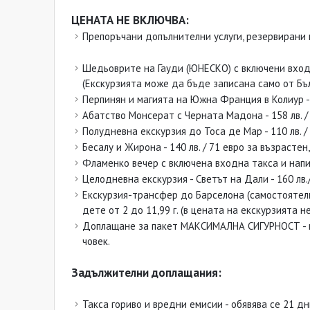
ЦЕНАТА НЕ ВКЛЮЧВА:
Препоръчани допълнителни услуги, резервирани 
Шедьоврите на Гауди (ЮНЕСКО) с включени входни 
(Екскурзията може да бъде записана само от Бълг
Перпинян и магията на Южна Франция в Колиур - 16
Абатство Монсерат с Черната Мадона - 158 лв. / 8
Полудневна екскурзия до Тоса де Мар - 110 лв. / 5
Бесалу и Жирона - 140 лв. / 71 евро за възрастен, 
Фламенко вечер с включена входна такса и напитка
Целодневна екскурзия - Светът на Дали - 160 лв./
Екскурзия-трансфер до Барселона (самостоятелно 
дете от 2 до 11,99 г. (в цената на екскурзията 
Доплащане за пакет МАКСИМАЛНА СИГУРНОСТ - въз
човек.
Задължителни доплащания:
Такса гориво и вредни емисии - обявява се 21 д