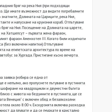
западния бряг на река Нил (при подходящи
око. Ще имате възможност да видите погребалните
на знатните, Долината на Цариците, река Нил,
стаите и напускане на круизния кораб. Отпътуване
 бряг на Нил. Посещение на Долината на царете,
м на Хатшепсут – първата жена фараон,
лият фараон Аменхотеп III. Когато били издигнати
аса (без включени напитки).Отпътуване
ята на египетската архитектура по време на
автобус за Хургада. Пристигане късно вечерта.
а заявка (избира се една от
ще е непълно, ако пропуснете пътуване в пустинята
, шофиране на квадроцикли и двуместни бъгита
тблизо с живота на бедуините в пустинята, ще се
ската Венеция“ с включен обяд и безалкохолни
отела около 8:00 ч. Екскурзията включва разходка
жност да плувате и да се гмуркате в кристално