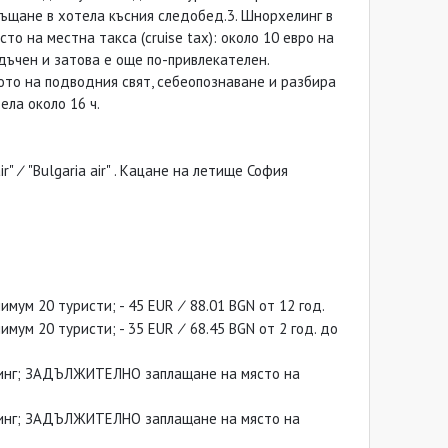
ръщане в хотела късния следобед.3. Шнорхелинг в
 на местна такса (cruise tax): около 10 евро на
адъчен и затова е още по-привлекателен.
вото на подводния свят, себеопознаване и разбира
ела около 16 ч.
 ∕ "Bulgaria air" . Кацане на летище София
мум 20 туристи; - 45 EUR ∕ 88.01 BGN от 12 год.
мум 20 туристи; - 35 EUR ∕ 68.45 BGN от 2 год. до
елинг; ЗАДЪЛЖИТЕЛНО заплащане на място на
елинг; ЗАДЪЛЖИТЕЛНО заплащане на място на