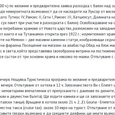
:00 ч.) по желание и предварителна заявка разходка с балон над 
даде невероятната възможност да се насладите на Луксор от вис
то Тутмос IV, Рамзес II, Сети I, Рамзес III, Хатшепсут, Долината 
и сух пакет при участие в разходката с балон). Освобождаване на 
и погребални храмове от Новото царство, разположен на западния
т които е на Тутанкамон открита през 1922 г.; изумителният хра
ите на Мемнон – две масивни каменни статуи, изобразяващи седна
та на фараона. Посещение на магазин за алабастър.Обяд на блок м
кс в света, който представлява своеобразна витрина на постижени
се състои от три основни храма и няколко по-малки. Отпътуване с 
 Вечеря. Нощувка.Туристическа програма по желание и предварителн
 вечеря. Отпътуване от хотела в 12 ч. Запознанството Ви с Египет 
с неповторими впечатления от препускането с джипове по дюните
икли и двуместни бъгита). Ще яздите камила и ще се запознаете о
алски танци). Връщане в хотела около 21 ч. 2. „El Gouna - Египет
на такса (cruise tax): около 10 евро на турист. Отпътуване от х
асивите гледки, възможно е да срещнете делфини, ще имате възмо