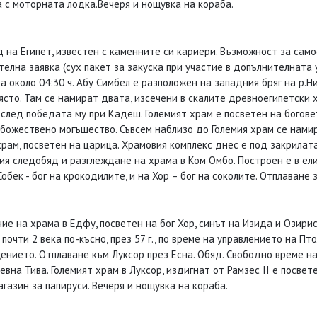
 с моторната лодка.Вечеря и нощувка на кораба.
д на Египет, известен с каменните си кариери. Възможност за са
елна заявка (сух пакет за закуска при участие в допълнителната у
 около 04:30 ч. Абу Симбел е разположен на западния бряг на р.Н
 място. Там се намират двата, изсечени в скалите древноегипетски
), след победата му при Кадеш. Големият храм е посветен на богове
божествено могъщество. Съвсем наблизо до Големия храм се намир
храм, посветен на царица. Храмовия комплекс днес е под закрилат
я следобяд и разглеждане на храма в Ком Омбо. Построен е в елин
бек - бог на крокодилите, и на Хор – бог на соколите. Отплаване
е на храма в Едфу, посветен на бог Хор, синът на Изида и Озирис. 
почти 2 века по-късно, през 57 г., по време на управлението на П
щението. Отплаване към Луксор през Есна. Обяд. Свободно време н
вна Тива. Големият храм в Луксор, издигнат от Рамзес II е посвете
газин за папируси. Вечеря и нощувка на кораба.