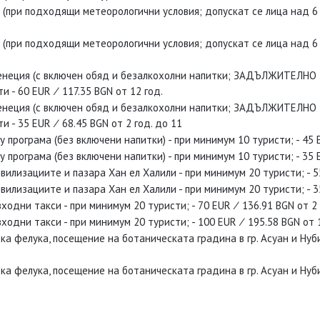
(при подходящи метеорологични условия; допускат се лица над 6 г.
(при подходящи метеорологични условия; допускат се лица над 6 г.
Венеция (с включен обяд и безалкохолни напитки; ЗАДЪЛЖИТЕЛНО за
и - 60 EUR ∕ 117.35 BGN от 12 год.
Венеция (с включен обяд и безалкохолни напитки; ЗАДЪЛЖИТЕЛНО за
и - 35 EUR ∕ 68.45 BGN от 2 год. до 11
у програма (без включени напитки) - при минимум 10 туристи; - 45 E
у програма (без включени напитки) - при минимум 10 туристи; - 35 E
илизациите и пазара Хан ел Халили - при минимум 20 туристи; - 55
илизациите и пазара Хан ел Халили - при минимум 20 туристи; - 35
одни такси - при минимум 20 туристи; - 70 EUR ∕ 136.91 BGN от 2 
одни такси - при минимум 20 туристи; - 100 EUR ∕ 195.58 BGN от 1
а фелука, посещение на ботаническата градина в гр. Асуан и Нуби
а фелука, посещение на ботаническата градина в гр. Асуан и Нуби