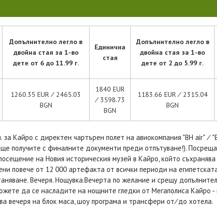
Допълнително легло в
Допълнително легло в
Единична
двойна стая за 1-во
двойна стая за 1-во
стая
дете от 6 до 11.99 г.
дете от 2 до 5.99 г.
1840 EUR
1260.35 EUR ∕ 2465.03
1183.66 EUR ∕ 2315.04
∕ 3598.73
BGN
BGN
BGN
 за Кайро с директен чартърен полет на авиокомпания "BH air" ∕ "Bu
 ще получите с финалните документи преди отпътуване!). Посрещ
 посещение на Новия историческия музей в Кайро, който съхраняв
ени повече от 12 000 артефакта от всички периоди на египетскат
няване. Вечеря. Нощувка.Вечерта по желание и срещу допълнител
можете да се насладите на нощните гледки от Мегаполиса Кайро - 
ва вечеря на блок маса, шоу програма и трансфери от∕до хотела.