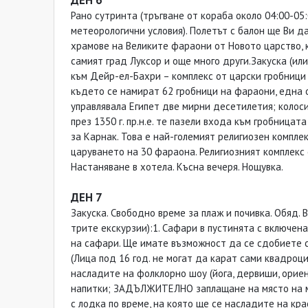
ДЕН 6
Рано сутринта (тръгване от кораба около 04:00-05
метеорологични условия). Полетът с балон ще Ви 
храмове на Великите фараони от Новото царство, ка
самият град Луксор и още много други.Закуска (ил
към Дейр-ел-Бахри – комплекс от царски гробници 
където се намират 62 гробници на фараони, една о
управлявала Египет две мирни десетилетия; колос
през 1350 г. пр.н.е. те пазели входа към гробница
за Карнак. Това е най-големият религиозен компле
царуването на 30 фараона. Религиозният комплекс 
Настаняване в хотела. Късна вечеря. Нощувка.
ДЕН 7
Закуска. Свободно време за плаж и почивка. Обяд.
трите екскурзии):1. Сафари в пустинята с включена
на сафари. Ще имате възможност да се сдобиете 
(Лица под 16 год. не могат да карат сами квадроц
насладите на фолклорно шоу (йога, дервиши, ориент
напитки; ЗАДЪЛЖИТЕЛНО заплащане на място на мест
с лодка по време, на която ще се насладите на кр