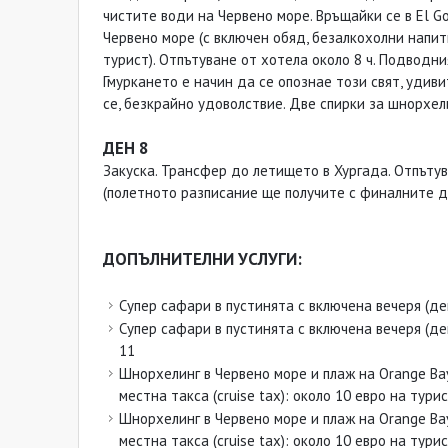
чистите води на Червено море. Връщайки се в El G
Червено море (с включен обяд, безалкохолни напит
турист). Отпътуване от хотела около 8 ч. Подводни
Гмуркането е начин да се опознае този свят, удив
се, безкрайно удоволствие. Две спирки за шнорхели
ДЕН 8
Закуска. Трансфер до летището в Хургада. Отпътува
(полетното разписание ще получите с финалните д
ДОПЪЛНИТЕЛНИ УСЛУГИ:
Супер сафари в пустинята с включена вечеря (дец
Супер сафари в пустинята с включена вечеря (дец
11
Шнорхелинг в Червено море и плаж на Orange B
местна такса (cruise tax): около 10 евро на турис
Шнорхелинг в Червено море и плаж на Orange B
местна такса (cruise tax): около 10 евро на турис