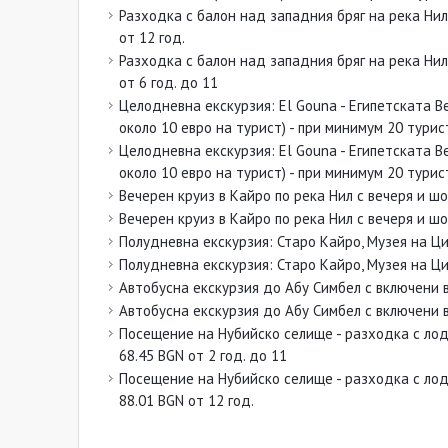
Разходка с балон над западния бряг на река Нил 
от 12 год.
Разходка с балон над западния бряг на река Нил 
от 6 год. до 11
Целодневна екскурзия: El Gouna - Египетската 
около 10 евро на турист) - при минимум 20 турист
Целодневна екскурзия: El Gouna - Египетската 
около 10 евро на турист) - при минимум 20 турист
Вечерен круиз в Кайро по река Нил с вечеря и шо
Вечерен круиз в Кайро по река Нил с вечеря и шо
Полудневна екскурзия: Старо Кайро, Музея на Цив
Полудневна екскурзия: Старо Кайро, Музея на Цив
Автобусна екскурзия до Абу Симбел с включени вх
Автобусна екскурзия до Абу Симбел с включени вх
Посещение на Нубийско селище - разходка с лодк
68.45 BGN от 2 год. до 11
Посещение на Нубийско селище - разходка с лодк
88.01 BGN от 12 год.