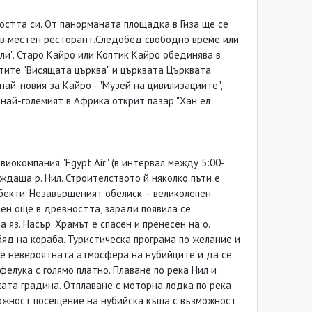
остта си. От панорманата площадка в Гиза ще се
д в местен ресторант.Следобед свободно време или
ли". Старо Кайро или Коптик Кайро обединява в
тите "Висящата църква" и църквата Църквата
най-новия за Кайро - "Музей на цивилизациите",
най-големият в Африка открит пазар "Хан ел
виокомпания "Egypt Air" (в интервал между 5:00-
аждаща р. Нил. Строителството й няколко пъти е
бекти. Незавършеният обелиск – великолепен
ечен още в древността, заради появила се
 яз. Насър. Храмът е спасен и пренесен на о.
яд на кораба. Туристическа програма по желание и
ите невероятната атмосфера на нубийците и да се
елука с голямо платно. Плаване по река Нил и
ката градина. Отплаване с моторна лодка по река
можност посещение на нубийска къща с възможност