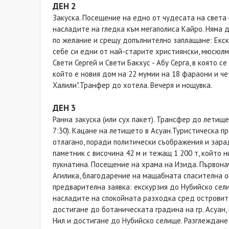
ДЕН 2
Закуска. Посещение на едно от чудесата на света 
насладите на гледка към мегаполиса Кайро. Няма 
по желание и срещу допълнително заплащане: Екску
себе си едни от най-старите християнски, мюсюлм
Свети Сергей и Свети Бакхус - Абу Серга, в която 
който е новия дом на 22 мумии на 18 фараони и ч
Халили".Транфер до хотела. Вечеря и нощувка.
ДЕН 3
Ранна закуска (или сух пакет). Трансфер до летище
7:30). Кацане на летището в Асуан.Туристическа пр
отлагано, поради политически съображения и зар
паметник с височина 42 м и тежащ 1 200 т, който н
пукнатина. Посещение на храма на Изида. Първонача
Агилика, благодарение на мащабната спасителна о
предварителна заявка: екскурзия до Нубийско сел
насладите на спокойната разходка сред островите 
достигане до ботаническата градина на гр. Асуан,
Нил и достигане до Нубийско селище. Разглеждане