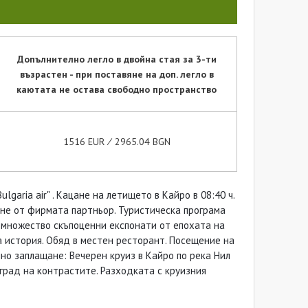
Допълнително легло в двойна стая за 3-ти
възрастен - при поставяне на доп. легло в
каютата не остава свободно пространство
1516 EUR ∕ 2965.04 BGN
lgaria air" . Кацане на летището в Кайро в 08:40 ч.
ане от фирмата партньор. Туристическа програма
а множество скъпоценни експонати от епохата на
а история. Обяд в местен ресторант. Посещение на
но заплащане: Вечерен круиз в Кайро по река Нил
град на контрастите. Разходката с круизния