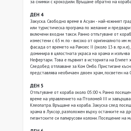
за снимки с крокодили. Връщане обратно на кораба
ДЕН 4
Закуска. Свободно време в Асуан - най-южният гра
или туристическа програма по желание и предварит
включени входни такси. Ранно отпътуване от кораба
изместени с 65 м. по - високо от оригиналното им
фасада от времето на Рамзес ІІ (около 13 в. пр.н.е
доминира в цялостната украса на храма и излъчва 
Нефертари. Това е първият в историята на Египет 
Следобед отплаване за Ком Омбо. Пристигане късни
представлява необичаен двоен храм, посветен на Со
ДЕН 5
Отпътуване от кораба около 05:00 ч. Ранно посещени
време на управлението на Птоломей III и завършва 
Клеопатра. Връщане на кораба. Закуска след посе
храма в Луксор, разположен върху останките на дре
гигантските си папирусови колони. Посещение на ма