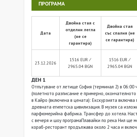
ПРОГРАМА
Двойна стая с
Двойна стая
отделни легла
Дата
със спалня (не
(не се
се гарантира)
гарантира)
1516 EUR ∕
1516 EUR ∕
23.12.2026
2965.04 BGN
2965.04 BGN
ДЕН 1
Отпътуване от летище София (терминал 2) в 06:00 ч.
(полетното разписание е примерно, окончателното
в Кайро (включена в цената): Екскурзията включва
древната египетска цивилизация. В музея са излож
парфюмерийна фабрика. Трансфер до хотела. Наста
с вечеря и шоу програмаПлавайки по река Нил ще 
кораб-ресторант продължава около 2 часа и включ