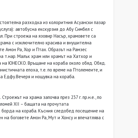
мостоятелна разходка из колоритния Асуански пазар
слуга): автобусна екскурзия до Абу Симбел с
ил. При строежа на язовир Насър, храмовете са
 храма с изключително красива и внушителна
те Амон Ра, Хор и Птах. Образът на Рамзес
а т.нар. Малък храм или храмът на Хатхор и
а на ЮНЕСКО. Връщане на кораба около обяд. Обяд.
истичната епоха, т.е. по време на Птолемеите, и
 за Едфу.Вечеря и нощувка на кораба.
Строежът на храма започва през 237 г. пр.н.е., по
толомей XII – бащата на прочутата
а борда на кораба. Късния следобед посещение на
н на боговете Амон Ра, Мут и Хонсу и впечатлява с