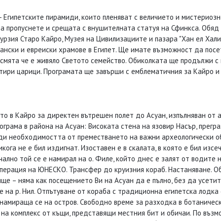
- Египетските пирамиди, които пленяват с величието и мистериозн
да пропуснете и срещата с внушителната статуя на Сфинкса. Обя
рзия Старо Кайро, Музея на Цивилизациите и пазара "Хан ел Хали
ански и евреиски храмове в Египет. Ще имате възможност да посе
се смята че е живяло Светото семейство. Обиколката ще продължи с 
етири царици. Програмата ще завърши с емблематичния за Кайро и 
то в Кайро за директен вътрешен полет до Асуан, изпълняван от а
ограма в района на Асуан: Високата стена на язовир Насър, прегр
ади необходимостта от преместването на важни археологически о
икога не е бил издигнат. Изоставен е в скалата, в която е бил изс
лно той се е намирал на о. Филе, който днес е залят от водите на
перация на ЮНЕСКО. Трансфер до круизния кораб. Настаняване. Об
ище – няма как посещението Ви на Асуан да е пълно, без да усет
на р. Нил. Отпътуване от кораба с традиционна египетска лодка ф
 намираща се на остров. Свободно време за разходка в ботаничес
 на комплекс от къщи, представящи местния бит и обичаи. По въз