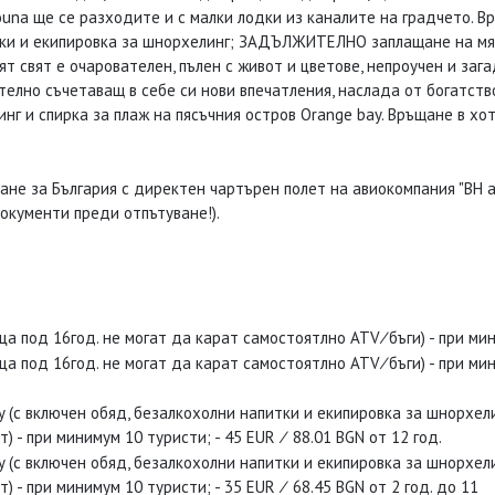
ouna ще се разходите и с малки лодки из каналите на градчето. В
ки и екипировка за шнорхелинг; ЗАДЪЛЖИТЕЛНО заплащане на място
ят свят е очарователен, пълен с живот и цветове, непроучен и заг
ително съчетаващ в себе си нови впечатления, наслада от богатст
нг и спирка за плаж на пясъчния остров Orange bay. Връщане в хот
не за България с директен чартърен полет на авиокомпания "BH air"
окументи преди отпътуване!).
а под 16год. не могат да карат самостоятлно ATV∕бъги) - при мини
а под 16год. не могат да карат самостоятлно ATV∕бъги) - при мини
ay (с включен обяд, безалкохолни напитки и екипировка за шнорх
т) - при минимум 10 туристи; - 45 EUR ∕ 88.01 BGN от 12 год.
ay (с включен обяд, безалкохолни напитки и екипировка за шнорх
т) - при минимум 10 туристи; - 35 EUR ∕ 68.45 BGN от 2 год. до 11