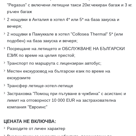
"Pegasus" с включени летищни такси 20кг.чекиран багаж и 3 кг.
ръчен багаж
2 нощувки в Анталия в хотел 4* или 5* на база закуска и
вечеря;
2 нощувки в Памуккале в хотел "Collosea Thermal" 5* (или
подобен) на база закуска и вечеря;
Посрещане на летището и ОБСЛУЖВАНЕ НА БЪЛГАРСКИ
ЕЗИК по време на целия престой;
Транспорт по маршрута с лицензиран автобус;
Местен екскурзовод на български език по време на
екскурзиите
Трансфер летище-хотел-летище
Застраховка "Помощ при пътуване в чужбина" с асистанс и
лимит на отговорност 10 000 EUR на застрахователна
компания "Евроинс"
ЦЕНАТА НЕ ВКЛЮЧВА:
Разходите от личен характер