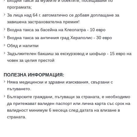
Входни такси за музеите и обектите, посещавани по
програмата;
За лица над 64 г. автоматично се добавя доплащане за
завишена застрахователна премия!
Входна такса за басейна на Клеопатра - 10 евро
Входна такса за античния град Хераполис - 30 евро
Обяд и напитки
Задължителен бакшиш за екскурзовод и шофьор - 15 евро на
човек за целия престой
ПОЛЕЗНА ИНФОРМАЦИЯ:
Няма медицински и здравни изисквания, свързани с
пътуването.
Българските граждани, пътуващи за страната, е необходимо
да притежават валиден паспорт или лична карта със срок на
валидност минимум 6 месеца след датата на влизане в
страната.