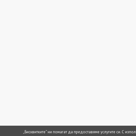
„Бисквитките“ ни помагат да предоставяме услугите си. С изпо