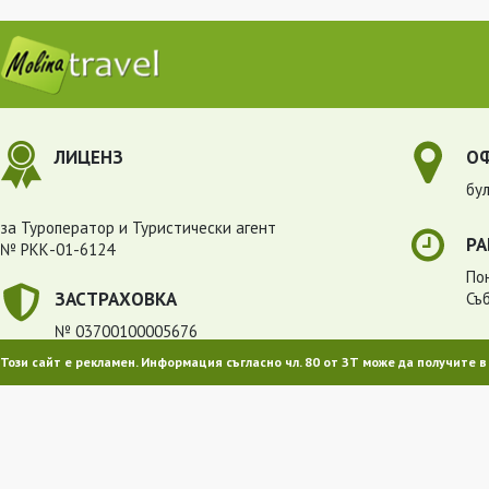
ЛИЦЕНЗ
О
бул
за Туроператор и Туристически агент
РА
№ РКК-01-6124
Пон
ЗАСТРАХОВКА
Съ
№ 03700100005676
Този сайт е рекламен. Информация съгласно чл. 80 от ЗТ може да получите 