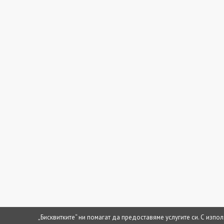
„Бисквитките“ ни помагат да предоставяме услугите си. С изпо