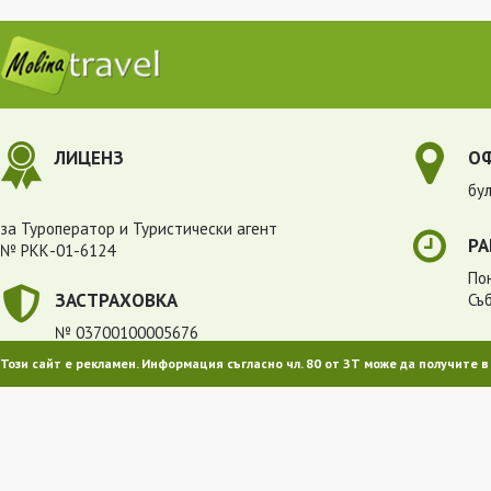
ЛИЦЕНЗ
О
бул
за Туроператор и Туристически агент
РА
№ РКК-01-6124
Пон
ЗАСТРАХОВКА
Съ
№ 03700100005676
Този сайт е рекламен. Информация съгласно чл. 80 от ЗТ може да получите 